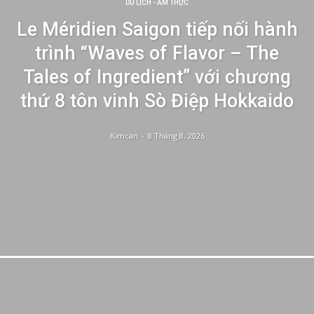
DU LỊCH - ẨM THỰC
Le Méridien Saigon tiếp nối hành
trình “Waves of Flavor – The
Tales of Ingredient” với chương
thứ 8 tôn vinh Sò Điệp Hokkaido
Kimcan
-
8 Tháng 8, 2026