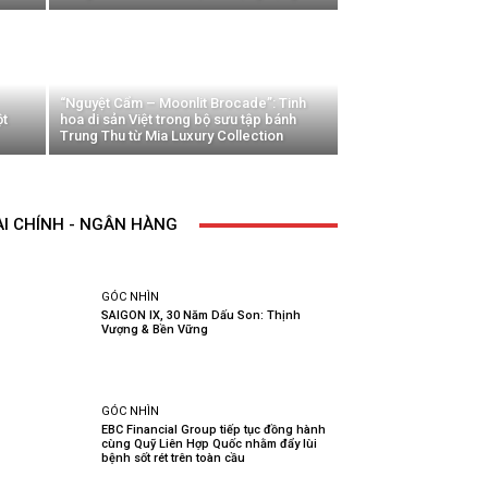
“Nguyệt Cẩm – Moonlit Brocade”: Tinh
t
hoa di sản Việt trong bộ sưu tập bánh
Trung Thu từ Mia Luxury Collection
ÀI CHÍNH - NGÂN HÀNG
GÓC NHÌN
SAIGON IX, 30 Năm Dấu Son: Thịnh
Vượng & Bền Vững
GÓC NHÌN
EBC Financial Group tiếp tục đồng hành
cùng Quỹ Liên Hợp Quốc nhằm đẩy lùi
bệnh sốt rét trên toàn cầu