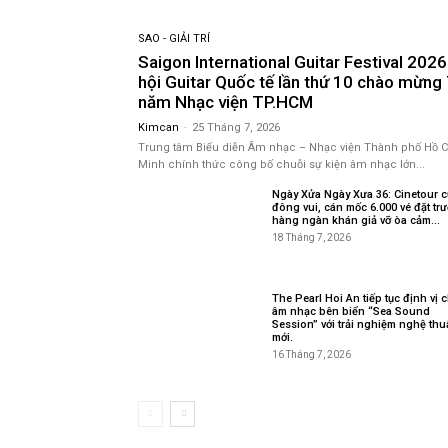
SAO - GIẢI TRÍ
Saigon International Guitar Festival 2026
hội Guitar Quốc tế lần thứ 10 chào mừng
năm Nhạc viện TP.HCM
Kimcan
-
25 Tháng 7, 2026
Trung tâm Biểu diễn Âm nhạc – Nhạc viện Thành phố Hồ C
Minh chính thức công bố chuỗi sự kiện âm nhạc lớn...
Ngày Xửa Ngày Xưa 36: Cinetour c
đông vui, cán mốc 6.000 vé đặt trư
hàng ngàn khán giả vỡ òa cảm...
18 Tháng 7, 2026
The Pearl Hoi An tiếp tục định vị 
âm nhạc bên biển “Sea Sound
Session” với trải nghiệm nghệ thu
mới.
16 Tháng 7, 2026