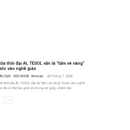
ữa thời đại AI, TESOL vẫn là “tấm vé vàng”
ước vào nghề giáo
ÁO DỤC - SỨC KHOẺ
Kimcan
-
28 Tháng 7, 2026
ữa thời đại AI, TESOL vẫn là "tấm vé vàng" bước vào nghề
giáo AI có thể tạo giáo án trong vài giây, chấm bài...