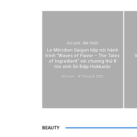
DU LỊCH - ẨM THỰC
Le Méridien Saigon tiếp nối hành
trình “Waves of Flavor – The Tales
V
of Ingredient” với chương thứ 8
tôn vinh Sò Điệp Hokkaido
Kimcan
-
8 Tháng 8, 2026
BEAUTY