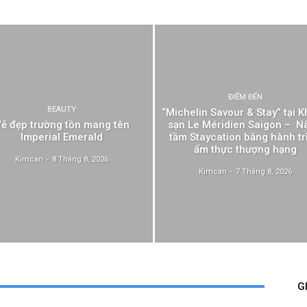
ĐIỂM ĐẾN
BEAUTY
“Michelin Savour & Stay” tại 
ẻ đẹp trường tồn mang tên
sạn Le Méridien Saigon – N
Imperial Emerald
tầm Staycation bằng hành tr
ẩm thực thượng hạng
Kimcan
-
8 Tháng 8, 2026
Kimcan
-
7 Tháng 8, 2026
G