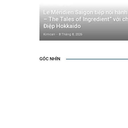
DU LỊCH - ẨM THỰC
Le Méridien Saigon tiếp nối hành
– The Tales of Ingredient” với c
Điệp Hokkaido
Kimcan
-
8 Tháng 8, 2026
GÓC NHÌN