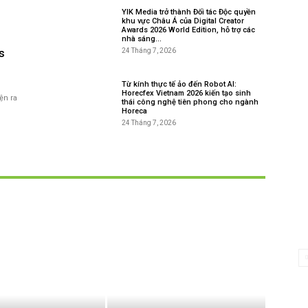
YIK Media trở thành Đối tác Độc quyền
khu vực Châu Á của Digital Creator
Awards 2026 World Edition, hỗ trợ các
-
nhà sáng...
s
24 Tháng 7, 2026
Từ kính thực tế ảo đến Robot AI:
Horecfex Vietnam 2026 kiến tạo sinh
ện ra
thái công nghệ tiên phong cho ngành
Horeca
24 Tháng 7, 2026