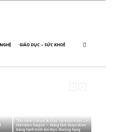
 NGHỆ
GIÁO DỤC – SỨC KHOẺ
“Michelin Savour & Stay” tại Khách sạn Le
l
Méridien Saigon – Nâng tầm Staycation
bằng hành trình ẩm thực thượng hạng