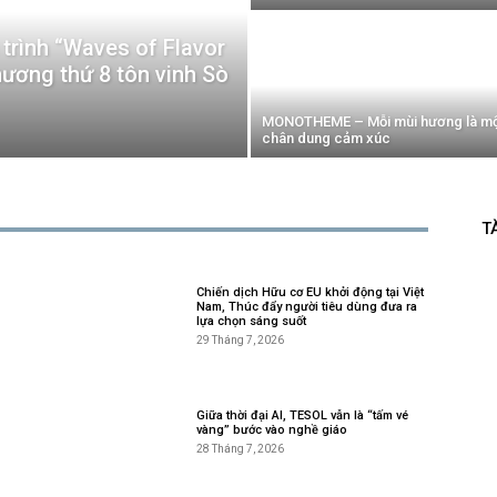
 trình “Waves of Flavor
hương thứ 8 tôn vinh Sò
MONOTHEME – Mỗi mùi hương là mộ
chân dung cảm xúc
T
Chiến dịch Hữu cơ EU khởi động tại Việt
Nam, Thúc đẩy người tiêu dùng đưa ra
lựa chọn sáng suốt
29 Tháng 7, 2026
Giữa thời đại AI, TESOL vẫn là “tấm vé
vàng” bước vào nghề giáo
28 Tháng 7, 2026