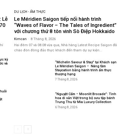
DU LỊCH - ẨM THỰC
: Lễ
Le Méridien Saigon tiếp nối hành trình
 70
“Waves of Flavor – The Tales of Ingredient”
với chương thứ 8 tôn vinh Sò Điệp Hokkaido
Kimcan
-
8 Tháng 8, 2026
hí
Hai đêm 07 và 08.08 vừa qua, Nhà hàng Latest Recipe Saigon đã
chào đón đông đảo thực khách đến tham dự sự kiện...
ực kỳ
“Michelin Savour & Stay” tại Khách sạn
ớc và
Le Méridien Saigon – Nâng tầm
Staycation bằng hành trình ẩm thực
thượng hạng
7 Tháng 8, 2026
chuỗi
“Nguyệt Cẩm – Moonlit Brocade”: Tinh
hoa di sản Việt trong bộ sưu tập bánh
ật
Trung Thu từ Mia Luxury Collection
6 Tháng 8, 2026