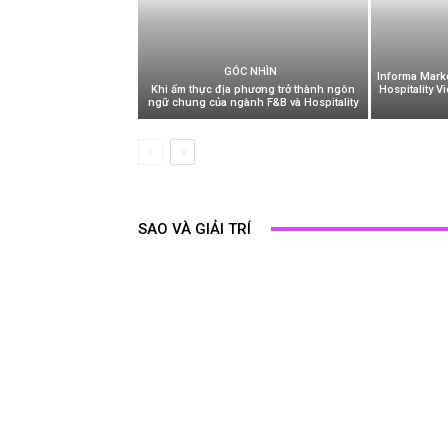
GÓC NHÌN
Informa Mark
Khi ẩm thực địa phương trở thành ngôn
Hospitality V
ngữ chung của ngành F&B và Hospitality
SAO VÀ GIẢI TRÍ