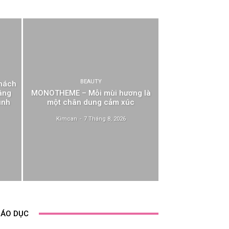
BEAUTY
Khách
âng
MONOTHEME – Mỗi mùi hương là
ình
một chân dung cảm xúc
Kimcan
-
7 Tháng 8, 2026
IÁO DỤC