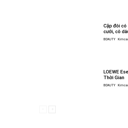
Cặp đôi có
cưới, cô dâ
BEAUTY
Kimca
LOEWE Esen
Thời Gian
BEAUTY
Kimca