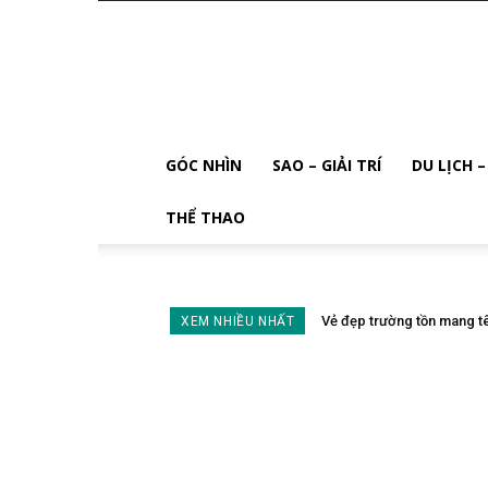
Doanh
Nhân
và
Sao
GÓC NHÌN
SAO – GIẢI TRÍ
DU LỊCH 
THỂ THAO
Vẻ đẹp trường tồn mang t
XEM NHIỀU NHẤT