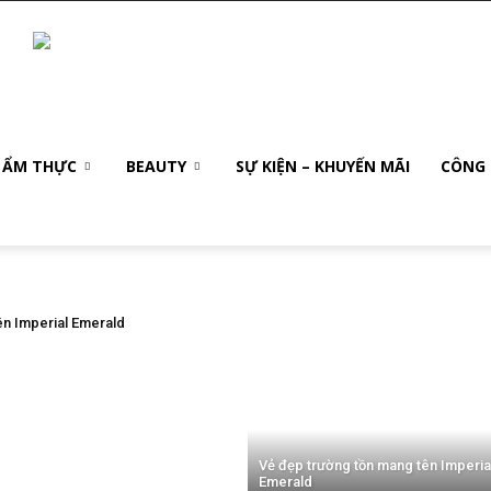
– ẨM THỰC
BEAUTY
SỰ KIỆN – KHUYẾN MÃI
CÔNG
ên Imperial Emerald
Vẻ đẹp trường tồn mang tên Imperia
Emerald