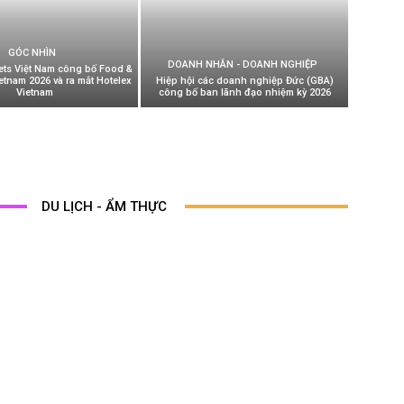
GÓC NHÌN
DOANH NHÂN - DOANH NGHIỆP
ets Việt Nam công bố Food &
ietnam 2026 và ra mắt Hotelex
Hiệp hội các doanh nghiệp Đức (GBA)
Vietnam
công bố ban lãnh đạo nhiệm kỳ 2026
DU LỊCH - ẨM THỰC