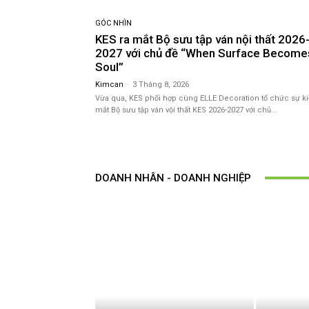
GÓC NHÌN
KES ra mắt Bộ sưu tập ván nội thất 2026
2027 với chủ đề “When Surface Become
Soul”
Kimcan
-
3 Tháng 8, 2026
Vừa qua, KES phối hợp cùng ELLE Decoration tổ chức sự ki
mắt Bộ sưu tập ván vội thất KES 2026-2027 với chủ...
DOANH NHÂN - DOANH NGHIỆP