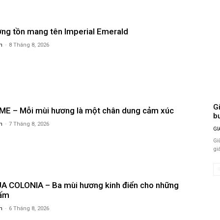
ờng tồn mang tên Imperial Emerald
n
-
8 Tháng 8, 2026
Gi
 – Mỗi mùi hương là một chân dung cảm xúc
b
n
-
7 Tháng 8, 2026
GI
Gi
 COLONIA – Ba mùi hương kinh điển cho những
 ấm
n
-
6 Tháng 8, 2026