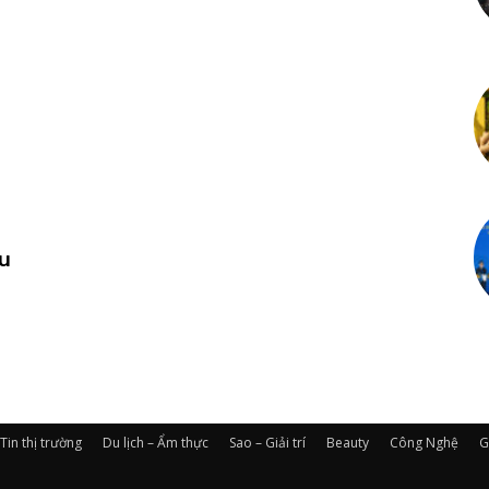
êu
Tin thị trường
Du lịch – Ẩm thực
Sao – Giải trí
Beauty
Công Nghệ
G