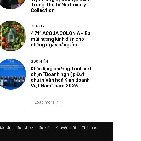
Trung Thu từ Mia Luxury
Collection
BEAUTY
4711 ACQUA COLONIA – Ba
mùi hương kinh điển cho
những ngày nắng ấm
GÓC NHÌN
Khởi động chương trình xét
chọn “Doanh nghiệp Đạt
chuẩn Văn hoá Kinh doanh
Việt Nam” năm 2026
Load more
iáo dục – Sức khoẻ
Sự kiện – Khuyến mãi
Thể thao