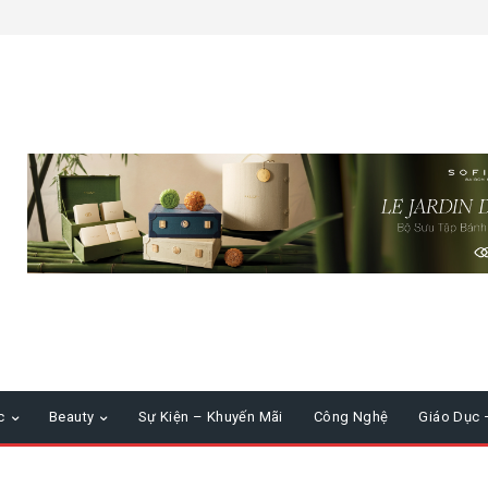
c
Beauty
Sự Kiện – Khuyến Mãi
Công Nghệ
Giáo Dục 