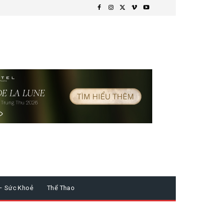
– Sức Khoẻ
Thể Thao