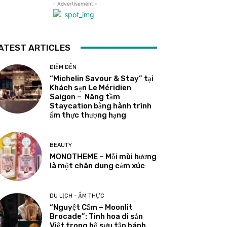
- Advertisement -
ATEST ARTICLES
ĐIỂM ĐẾN
“Michelin Savour & Stay” tại
Khách sạn Le Méridien
Saigon – Nâng tầm
Staycation bằng hành trình
ẩm thực thượng hạng
BEAUTY
MONOTHEME – Mỗi mùi hương
là một chân dung cảm xúc
DU LỊCH - ẨM THỰC
“Nguyệt Cẩm – Moonlit
Brocade”: Tinh hoa di sản
Việt trong bộ sưu tập bánh