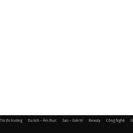
Tin thị trường
Du lịch – Ẩm thực
Sao – Giải trí
Beauty
Công Nghệ
G