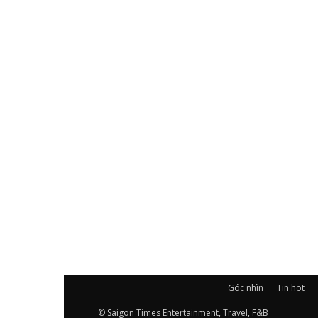
Góc nhìn
Tin hot
© Saigon Times Entertainment, Travel, F&B