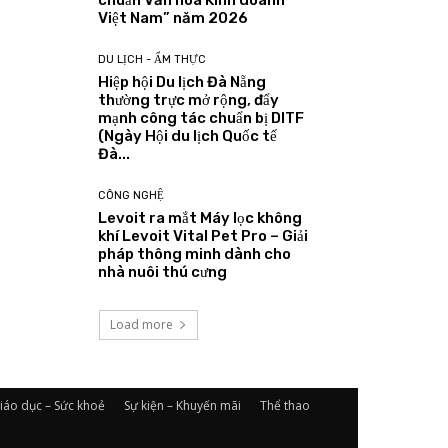
chuẩn Văn hoá Kinh doanh
Việt Nam” năm 2026
DU LỊCH - ẨM THỰC
Hiệp hội Du lịch Đà Nẵng
thường trực mở rộng, đẩy
mạnh công tác chuẩn bị DITF
(Ngày Hội du lịch Quốc tế
Đà...
CÔNG NGHỆ
Levoit ra mắt Máy lọc không
khí Levoit Vital Pet Pro – Giải
pháp thông minh dành cho
nhà nuôi thú cưng
Load more
iáo dục – Sức khoẻ
Sự kiện – Khuyến mãi
Thể thao