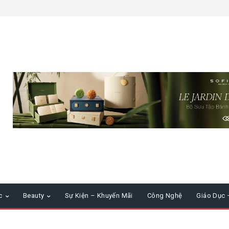
c
Beauty
Sự Kiện – Khuyến Mãi
Công Nghệ
Giáo Dục 