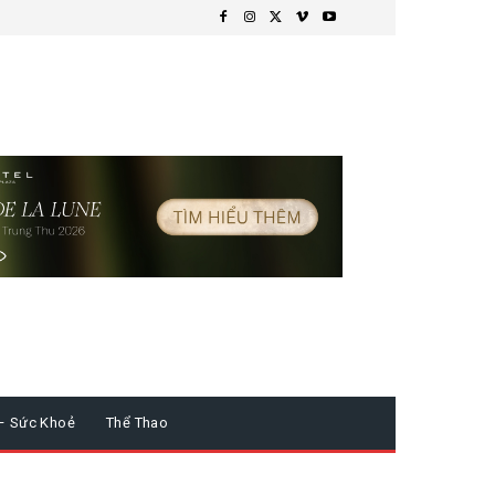
– Sức Khoẻ
Thể Thao