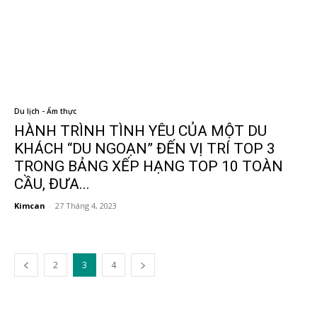
Du lịch - Ẩm thực
HÀNH TRÌNH TÌNH YÊU CỦA MỘT DU
KHÁCH “DU NGOẠN” ĐẾN VỊ TRÍ TOP 3
TRONG BẢNG XẾP HẠNG TOP 10 TOÀN
CẦU, ĐƯA...
Kimcan
-
27 Tháng 4, 2023
2
3
4