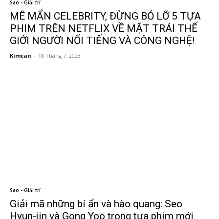
Sao - Giải trí
MÊ MẨN CELEBRITY, ĐỪNG BỎ LỠ 5 TỰA
PHIM TRÊN NETFLIX VỀ MẶT TRÁI THẾ
GIỚI NGƯỜI NỔI TIẾNG VÀ CÔNG NGHỆ!
Kimcan
-
18 Tháng 7, 2023
Sao - Giải trí
Giải mã những bí ẩn và hào quang: Seo
Hyun-jin và Gong Yoo trong tựa phim mới