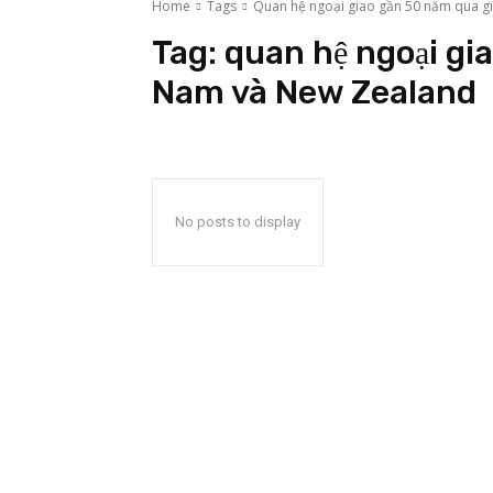
Home
Tags
Quan hệ ngoại giao gần 50 năm qua g
Tag:
quan hệ ngoại gi
Nam và New Zealand
No posts to display