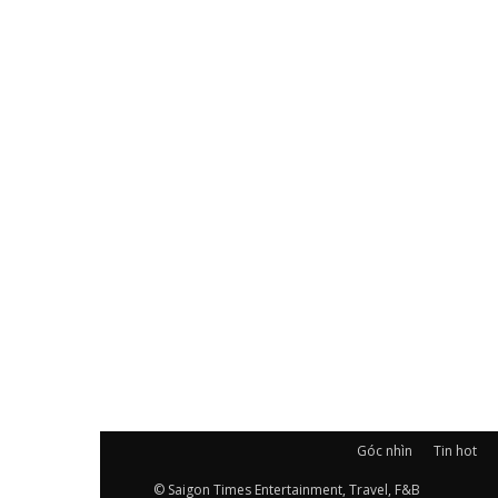
Góc nhìn
Tin hot
© Saigon Times Entertainment, Travel, F&B