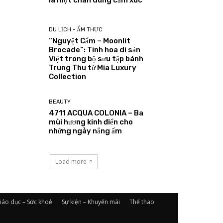
là một chân dung cảm xúc
DU LỊCH - ẨM THỰC
“Nguyệt Cẩm – Moonlit
Brocade”: Tinh hoa di sản
Việt trong bộ sưu tập bánh
Trung Thu từ Mia Luxury
Collection
BEAUTY
4711 ACQUA COLONIA – Ba
mùi hương kinh điển cho
những ngày nắng ấm
Load more
iáo dục – Sức khoẻ
Sự kiện – Khuyến mãi
Thể thao