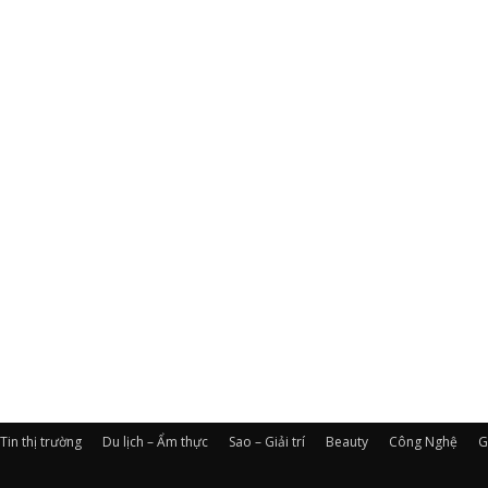
Tin thị trường
Du lịch – Ẩm thực
Sao – Giải trí
Beauty
Công Nghệ
G