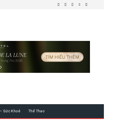
 – Sức Khoẻ
Thể Thao