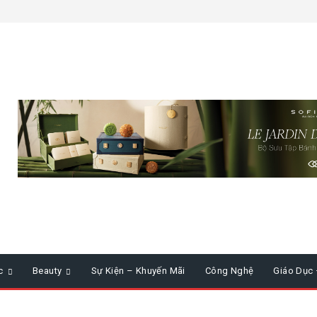
c
Beauty
Sự Kiện – Khuyến Mãi
Công Nghệ
Giáo Dục