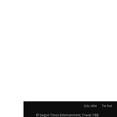
Góc nhìn
Tin hot
© Saigon Times Entertainment, Travel, F&B