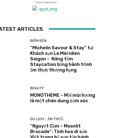
- Advertisement -
ATEST ARTICLES
ĐIỂM ĐẾN
“Michelin Savour & Stay” tại
Khách sạn Le Méridien
Saigon – Nâng tầm
Staycation bằng hành trình
ẩm thực thượng hạng
BEAUTY
MONOTHEME – Mỗi mùi hương
là một chân dung cảm xúc
DU LỊCH - ẨM THỰC
“Nguyệt Cẩm – Moonlit
Brocade”: Tinh hoa di sản
Việt trong bộ sưu tập bánh