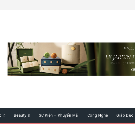
c
Beauty
Sự Kiện – Khuyến Mãi
Công Nghệ
Giáo Dục