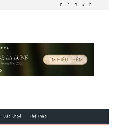
 – Sức Khoẻ
Thể Thao