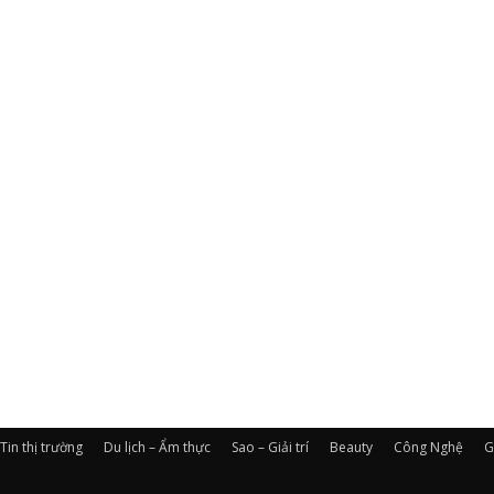
Tin thị trường
Du lịch – Ẩm thực
Sao – Giải trí
Beauty
Công Nghệ
G