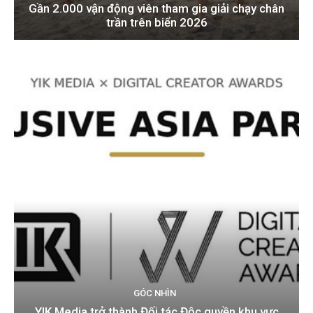
Gần 2.000 vận động viên tham gia giải chạy chân
trần trên biển 2026
GÓC NHÌN
YIK Media trở thành Đối tác Độc quyền khu vực