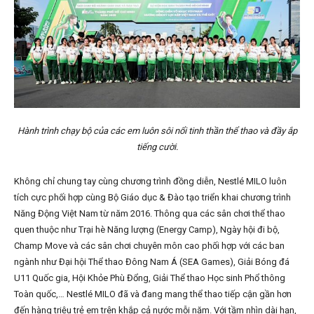
Hành trình chạy bộ của các em luôn sôi nổi tinh thần thể thao và đầy ắp
tiếng cười.
Không chỉ chung tay cùng chương trình đồng diễn, Nestlé MILO luôn
tích cực phối hợp cùng Bộ Giáo dục & Đào tạo triển khai chương trình
Năng Động Việt Nam từ năm 2016. Thông qua các sân chơi thể thao
quen thuộc như Trại hè Năng lượng (Energy Camp), Ngày hội đi bộ,
Champ Move và các sân chơi chuyên môn cao phối hợp với các ban
ngành như Đại hội Thể thao Đông Nam Á (SEA Games), Giải Bóng đá
U11 Quốc gia, Hội Khỏe Phù Đổng, Giải Thể thao Học sinh Phổ thông
Toàn quốc,… Nestlé MILO đã và đang mang thể thao tiếp cận gần hơn
đến hàng triệu trẻ em trên khắp cả nước mỗi năm. Với tầm nhìn dài hạn,