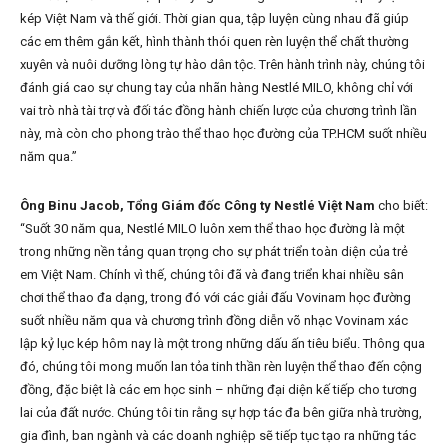
kép Việt Nam và thế giới. Thời gian qua, tập luyện cùng nhau đã giúp
các em thêm gắn kết, hình thành thói quen rèn luyện thể chất thường
xuyên và nuôi dưỡng lòng tự hào dân tộc. Trên hành trình này, chúng tôi
đánh giá cao sự chung tay của nhãn hàng Nestlé MILO, không chỉ với
vai trò nhà tài trợ và đối tác đồng hành chiến lược của chương trình lần
này, mà còn cho phong trào thể thao học đường của TP.HCM suốt nhiều
năm qua.”
Ông Binu Jacob, Tổng Giám đốc Công ty Nestlé Việt Nam
cho biết:
“Suốt 30 năm qua, Nestlé MILO luôn xem thể thao học đường là một
trong những nền tảng quan trọng cho sự phát triển toàn diện của trẻ
em Việt Nam. Chính vì thế, chúng tôi đã và đang triển khai nhiều sân
chơi thể thao đa dạng, trong đó với các giải đấu Vovinam học đường
suốt nhiều năm qua và chương trình đồng diễn võ nhạc Vovinam xác
lập kỷ lục kép hôm nay là một trong những dấu ấn tiêu biểu. Thông qua
đó, chúng tôi mong muốn lan tỏa tinh thần rèn luyện thể thao đến cộng
đồng, đặc biệt là các em học sinh – những đại diện kế tiếp cho tương
lai của đất nước. Chúng tôi tin rằng sự hợp tác đa bên giữa nhà trường,
gia đình, ban ngành và các doanh nghiệp sẽ tiếp tục tạo ra những tác