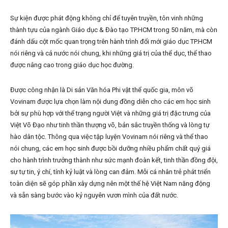
Sự kiện được phát động không chỉ để tuyên truyền, tôn vinh những
thành tựu của ngành Giáo dục & Đào tạo TP.HCM trong 50 năm, mà còn
đánh dấu cột mốc quan trọng trên hành trình đổi mới giáo dục TP.HCM
nói riêng và cả nước nói chung, khi những giá trị của thể dục, thể thao
được nâng cao trong giáo dục học đường.
Được công nhận là Di sản Văn hóa Phi vật thể quốc gia, môn võ
Vovinam được lựa chọn làm nội dung đồng diễn cho các em học sinh
bởi sự phù hợp với thể trạng người Việt và những giá trị đặc trưng của
Việt Võ Đạo như tinh thần thượng võ, bản sắc truyền thống và lòng tự
hào dân tộc. Thông qua việc tập luyện Vovinam nói riêng và thể thao
nói chung, các em học sinh được bồi dưỡng nhiều phẩm chất quý giá
cho hành trình trưởng thành như sức mạnh đoàn kết, tinh thần đồng đội,
sự tự tin, ý chí, tính kỷ luật và lòng can đảm. Mỗi cá nhân trẻ phát triển
toàn diện sẽ góp phần xây dựng nên một thế hệ Việt Nam năng động
và sẵn sàng bước vào kỷ nguyên vươn mình của đất nước.