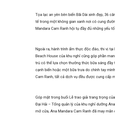
Tọa lạc an yên bên biển Bãi Dài xinh đẹp, 36 căn
tế trong một không gian xanh nơi có cung đườn
Mandara Cam Ranh hội tụ đầy đủ những yếu tố 
Ngoài ra, hành trình ẩm thực độc đáo, thi vị t
Beach House của khu nghỉ cũng góp phần mang
trú có thể lựa chọn thưởng thức bữa sáng đầy th
cạnh biển hoặc một bữa trưa do chính tay mìn
Cam Ranh, tất cả dịch vụ đều được cung cấp mộ
Góp mặt trong buổi Lễ trao giải trang trọng củ
Đại Hải – Tổng quản lý của khu nghỉ dưỡng An
mở cửa, Ana Mandara Cam Ranh đã may mắn đượ