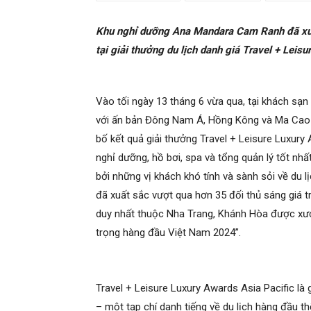
Khu nghỉ dưỡng Ana Mandara Cam Ranh đã xuất
tại giải thưởng du lịch danh giá Travel + Leis
Vào tối ngày 13 tháng 6 vừa qua, tại khách sạn 
với ấn bản Đông Nam Á, Hồng Kông và Ma Cao đã
bố kết quả giải thưởng Travel + Leisure Luxur
nghỉ dưỡng, hồ bơi, spa và tổng quản lý tốt nh
bởi những vị khách khó tính và sành sỏi về du 
đã xuất sắc vượt qua hơn 35 đối thủ sáng giá 
duy nhất thuộc Nha Trang, Khánh Hòa được xướn
trọng hàng đầu Việt Nam 2024”.
Travel + Leisure Luxury Awards Asia Pacific là 
– một tạp chí danh tiếng về du lịch hàng đầu th