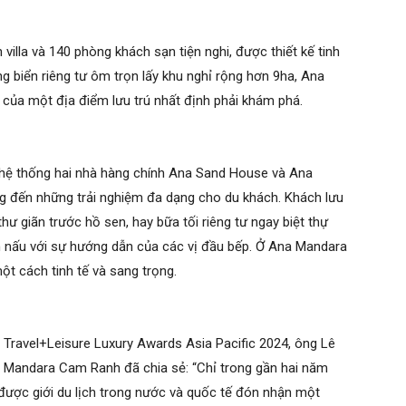
 villa và 140 phòng khách sạn tiện nghi, được thiết kế tinh
g biển riêng tư ôm trọn lấy khu nghỉ rộng hơn 9ha, Ana
của một địa điểm lưu trú nhất định phải khám phá.
ại hệ thống hai nhà hàng chính Ana Sand House và Ana
 đến những trải nghiệm đa dạng cho du khách. Khách lưu
ư giãn trước hồ sen, hay bữa tối riêng tư ngay biệt thự
h nấu với sự hướng dẫn của các vị đầu bếp. Ở Ana Mandara
t cách tinh tế và sang trọng.
a Travel+Leisure Luxury Awards Asia Pacific 2024, ông Lê
a Mandara Cam Ranh đã chia sẻ: “Chỉ trong gần hai năm
c giới du lịch trong nước và quốc tế đón nhận một