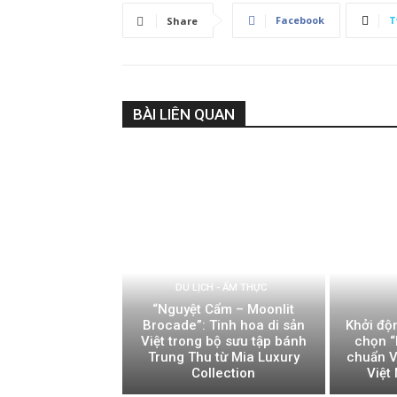
Facebook
T
Share
BÀI LIÊN QUAN
DU LỊCH - ẨM THỰC
“Nguyệt Cẩm – Moonlit
Brocade”: Tinh hoa di sản
Khởi độ
Việt trong bộ sưu tập bánh
chọn “
Trung Thu từ Mia Luxury
chuẩn V
Collection
Việt