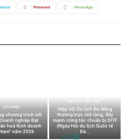
witter
Pinterest
WhatsApp
DU LỊCH - ẨM THỰC
GÓC NHÌN
Hiệp hội Du lịch Đà Nẵng
ng chương trình xét
thường trực mở rộng, đẩy
Doanh nghiệp Đạt
mạnh công tác chuẩn bị DITF
ăn hoá Kinh doanh
(Ngày Hội du lịch Quốc tế
 Nam” năm 2026
Đà...