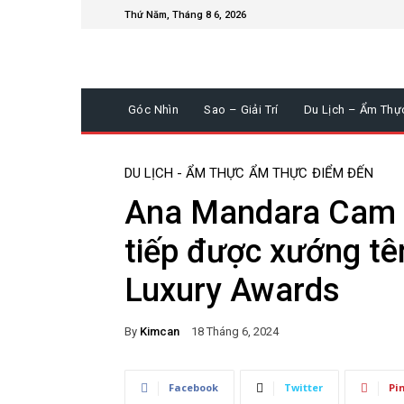
Thứ Năm, Tháng 8 6, 2026
Góc Nhìn
Sao – Giải Trí
Du Lịch – Ẩm Thự
DU LỊCH - ẨM THỰC
ẨM THỰC
ĐIỂM ĐẾN
Ana Mandara Cam Ra
tiếp được xướng tên
Luxury Awards
By
Kimcan
18 Tháng 6, 2024
Facebook
Twitter
Pi