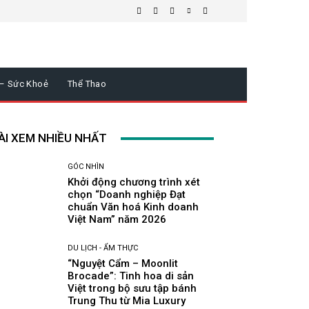
 – Sức Khoẻ
Thể Thao
ÀI XEM NHIỀU NHẤT
GÓC NHÌN
Khởi động chương trình xét
chọn “Doanh nghiệp Đạt
chuẩn Văn hoá Kinh doanh
Việt Nam” năm 2026
DU LỊCH - ẨM THỰC
“Nguyệt Cẩm – Moonlit
Brocade”: Tinh hoa di sản
Việt trong bộ sưu tập bánh
Trung Thu từ Mia Luxury