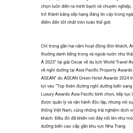
chọn luôn diễn ra minh bạch và chuyên nghiệp, 
trở thành bảng xếp hạng đáng tin cậy trong ngà
điểm đến tốt nhất trên toàn thế giới.
Chỉ trong gần hai năm hoạt động đón khách, An
thưởng danh tiếng trong và ngoài nước như th
Á 2023” tại giải Oscar về du lịch World Travel A
về nghỉ dưỡng tại Asia Pacific Property Award
ASEAN” do ASEAN Green Hotel Awards 2024 trao 
lọt vào “Top thiên đường nghỉ dưỡng biển sang 
Luxury Awards Asia Pacific bình chọn, tiếp tục 
được quản lý và vận hành độc lập, nhưng với sự
thống Việt Nam, cùng những trải nghiệm dịch v
khách. Điều đó đã khiến nơi đây nổi lên như m
dưỡng biển cao cấp gần khu vực Nha Trang.