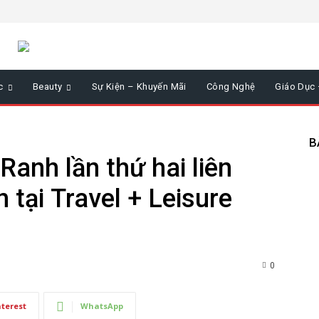
c
Beauty
Sự Kiện – Khuyến Mãi
Công Nghệ
Giáo Dục
B
nh lần thứ hai liên
 tại Travel + Leisure
0
nterest
WhatsApp