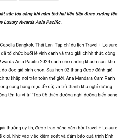
 sắc tỏa sáng khi năm thứ hai liên tiếp được xướng tên
ure Luxury Awards Asia Pacific.
Capella Bangkok, Thái Lan, Tạp chí du lịch Travel + Leisure
 tổ chức buổi lễ vinh danh và trao giải chính thức công
y Awards Asia Pacific 2024 dành cho những khách sạn, khu
ất do đọc giả bình chọn. Sau hơn 02 tháng được đánh giá
lịch từ khắp nơi trên toàn thế giới, Ana Mandara Cam Ranh
trong cùng hạng mục đề cử, và trở thành khu nghỉ dưỡng
g tên tại vị trí “Top 05 thiên đường nghỉ dưỡng biển sang
giải thưởng uy tín, được trao hàng năm bởi Travel + Leisure
ế giới. Nhờ vào việc kiểm soát và đảm bảo quá trình bình