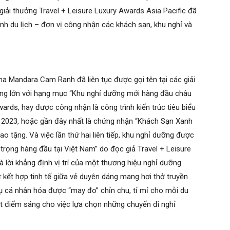
giải thưởng Travel + Leisure Luxury Awards Asia Pacific đã
nh du lịch – đơn vị công nhận các khách sạn, khu nghỉ và
a Mandara Cam Ranh đã liên tục được gọi tên tại các giải
ắng lớn với hạng mục “Khu nghỉ dưỡng mới hàng đầu châu
wards, hay được công nhận là công trình kiến trúc tiêu biểu
s 2023, hoặc gần đây nhất là chứng nhận “Khách Sạn Xanh
tặng. Và việc lần thứ hai liên tiếp, khu nghỉ dưỡng được
trọng hàng đầu tại Việt Nam” do đọc giả Travel + Leisure
là lời khẳng định vị trí của một thương hiệu nghỉ dưỡng
 kết hợp tinh tế giữa vẻ duyên dáng mang hơi thở truyền
ụ cá nhân hóa được “may đo” chỉn chu, tỉ mỉ cho mỗi du
ột điểm sáng cho việc lựa chọn những chuyến đi nghỉ