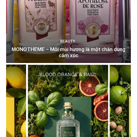
BEAUTY
MONOTHEME – Mỗi mùi hương là một chân dung
cảm xúc