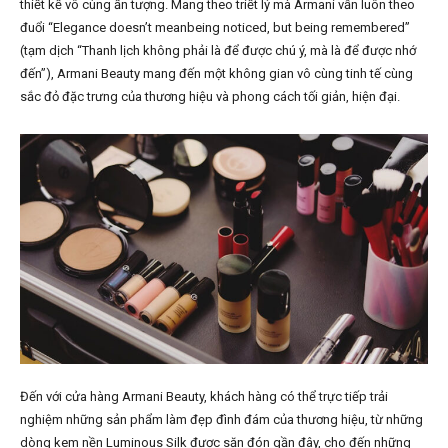
thiết kế vô cùng ấn tượng. Mang theo triết lý mà Armani vẫn luôn theo
đuổi “Elegance doesn’t meanbeing noticed, but being remembered”
(tạm dịch “Thanh lịch không phải là để được chú ý, mà là để được nhớ
đến”), Armani Beauty mang đến một không gian vô cùng tinh tế cùng
sắc đỏ đặc trưng của thương hiệu và phong cách tối giản, hiện đại.
Đến với cửa hàng Armani Beauty, khách hàng có thể trực tiếp trải
nghiệm những sản phẩm làm đẹp đình đám của thương hiệu, từ những
dòng kem nền Luminous Silk được săn đón gần đây, cho đến những