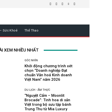
 – Sức Khoẻ
Thể Thao
ÀI XEM NHIỀU NHẤT
GÓC NHÌN
Khởi động chương trình xét
chọn “Doanh nghiệp Đạt
chuẩn Văn hoá Kinh doanh
Việt Nam” năm 2026
DU LỊCH - ẨM THỰC
“Nguyệt Cẩm – Moonlit
Brocade”: Tinh hoa di sản
Việt trong bộ sưu tập bánh
Trung Thu từ Mia Luxury