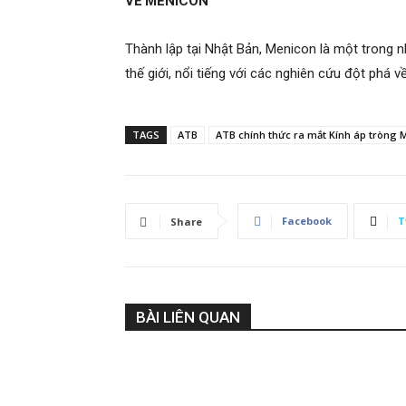
VỀ MENICON
Thành lập tại Nhật Bản, Menicon là một trong n
thế giới, nổi tiếng với các nghiên cứu đột phá v
TAGS
ATB
ATB chính thức ra mắt Kính áp tròng 
Facebook
T
Share
BÀI LIÊN QUAN