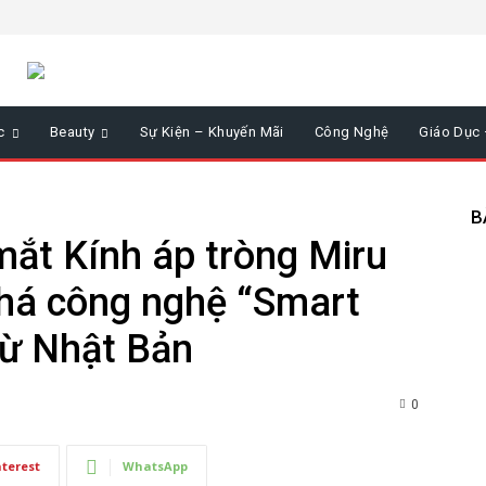
c
Beauty
Sự Kiện – Khuyến Mãi
Công Nghệ
Giáo Dục
B
mắt Kính áp tròng Miru
phá công nghệ “Smart
từ Nhật Bản
0
nterest
WhatsApp