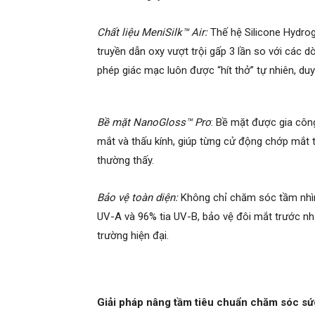
Chất liệu MeniSilk™ Air:
Thế hệ Silicone Hydro
truyền dẫn oxy vượt trội gấp 3 lần so với các 
phép giác mạc luôn được “hít thở” tự nhiên, du
Bề mặt NanoGloss™ Pro
: Bề mặt được gia côn
mắt và thấu kính, giúp từng cử động chớp mắt
thường thấy.
Bảo vệ toàn diện:
Không chỉ chăm sóc tầm nhìn
UV-A và 96% tia UV-B, bảo vệ đôi mắt trước nh
trường hiện đại.
Giải pháp nâng tầm tiêu chuẩn chăm sóc sứ