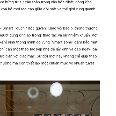
cảm hứng từ sự cầu toàn trong văn hóa Nhật, dòng kính
 xóa bỏ mọi rào cản giữa đôi mắt và thế giới xung quanh.
ì Smart Touch™ độc quyền. Khác với bao bì thông thường,
người dùng kính áp tròng: thao tác và sự nhiễm khuẩn. Với
t kế vỉ kính thông minh có vùng “Smart zone” đảm bảo mặt
chỉ cần một thao tác kẹp nhẹ để lấy kính và đeo ngay, loại
ực diện với giác mạc. Sự đổi mới này không chỉ giúp thao
 thường mà còn thiết lập một chuẩn mực vô khuẩn tuyệt