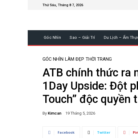
Thứ Sáu, Tháng 8 7, 2026
Góc Nhìn
Sao – Giải Trí
Du Lịch – Ẩm Thự
GÓC NHÌN
LÀM ĐẸP
THỜI TRANG
ATB chính thức ra 
1Day Upside: Đột 
Touch” độc quyền 
By
Kimcan
19 Tháng 5, 2026
Facebook
Twitter
Pi