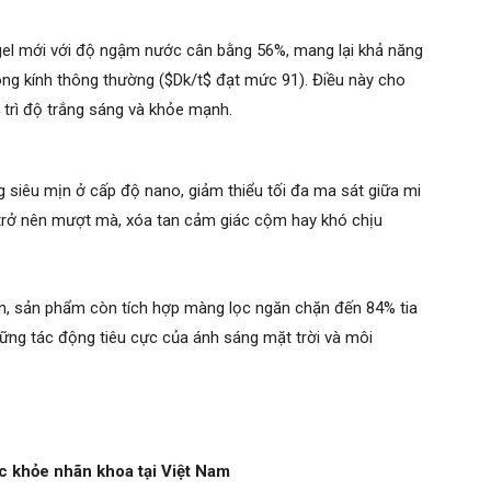
gel mới với độ ngậm nước cân bằng 56%, mang lại khả năng
dòng kính thông thường ($Dk/t$ đạt mức 91). Điều này cho
y trì độ trắng sáng và khỏe mạnh.
g siêu mịn ở cấp độ nano, giảm thiểu tối đa ma sát giữa mi
 trở nên mượt mà, xóa tan cảm giác cộm hay khó chịu
, sản phẩm còn tích hợp màng lọc ngăn chặn đến 84% tia
ững tác động tiêu cực của ánh sáng mặt trời và môi
c khỏe nhãn khoa tại Việt Nam