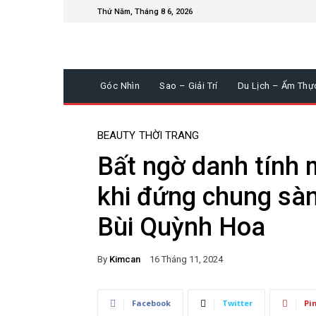
Thứ Năm, Tháng 8 6, 2026
Góc Nhìn
Sao – Giải Trí
Du Lịch – Ẩm Thự
BEAUTY
THỜI TRANG
Bất ngờ danh tính m
khi đứng chung sàn
Bùi Quỳnh Hoa
By
Kimcan
16 Tháng 11, 2024
Facebook
Twitter
Pi