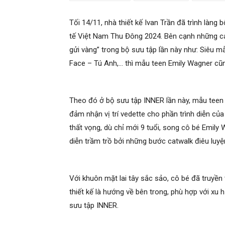
Tối 14/11, nhà thiết kế Ivan Trần đã trình làng
tế Việt Nam Thu Đông 2024. Bên cạnh những cá
gửi vàng” trong bộ sưu tập lần này như: Siêu
Face – Tú Anh,… thì mẫu teen Emily Wagner cũn
Theo đó ở bộ sưu tập INNER lần này, mẫu teen 
đảm nhận vị trí vedette cho phần trình diễn củ
thất vọng, dù chỉ mới 9 tuổi, song cô bé Emily 
diễn trầm trồ bởi những bước catwalk điêu luyệ
Với khuôn mặt lai tây sắc sảo, cô bé đã truyề
thiết kế là hướng về bên trong, phù hợp với x
sưu tập INNER.