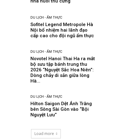
nhà nuôi thú cưng
DU LỊCH - ẨM THỰC
Sofitel Legend Metropole Hà
Nội bổ nhiệm hai lãnh đạo
cấp cao cho đội ngũ ẩm thực
DU LỊCH - ẨM THỰC
Novotel Hanoi Thai Ha ra mắt
bộ sưu tập bánh trung thu
2026 “Nguyệt Sắc Hoa Niên”:
Dòng chảy di sản giữa lòng
Hà...
DU LỊCH - ẨM THỰC
Hilton Saigon Dệt Ánh Trăng
bên Sông Sài Gòn vào “Bội
Nguyệt Lưu”
Load more