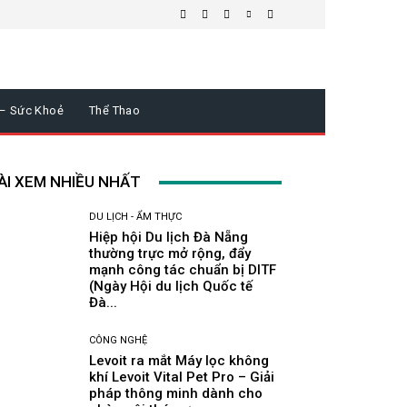
 – Sức Khoẻ
Thể Thao
ÀI XEM NHIỀU NHẤT
DU LỊCH - ẨM THỰC
Hiệp hội Du lịch Đà Nẵng
thường trực mở rộng, đẩy
mạnh công tác chuẩn bị DITF
(Ngày Hội du lịch Quốc tế
Đà...
CÔNG NGHỆ
Levoit ra mắt Máy lọc không
khí Levoit Vital Pet Pro – Giải
pháp thông minh dành cho