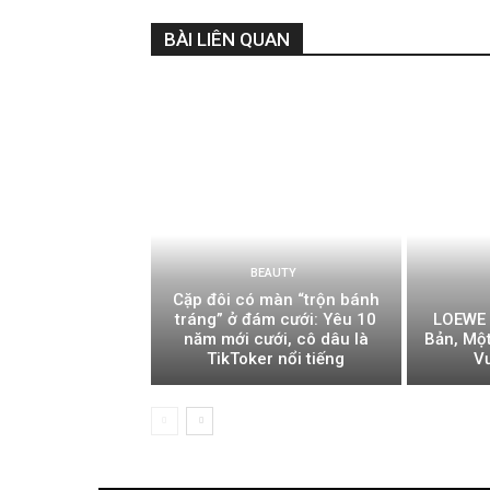
BÀI LIÊN QUAN
BEAUTY
Cặp đôi có màn “trộn bánh
tráng” ở đám cưới: Yêu 10
LOEWE 
năm mới cưới, cô dâu là
Bản, Mộ
TikToker nổi tiếng
V