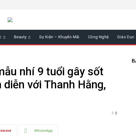
c
Beauty
Sự Kiện – Khuyến Mãi
Công Nghệ
Giáo Dục
B
ẫu nhí 9 tuổi gây sốt
 diễn với Thanh Hằng,
0
nterest
WhatsApp