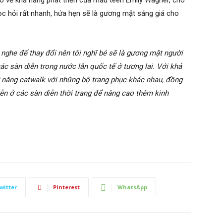
ao về khả năng phát triển của mẫu teen Emily Wagner, cho
ọc hỏi rất nhanh, hứa hẹn sẽ là gương mặt sáng giá cho
 nghe để thay đổi nên tôi nghĩ bé sẽ là gương mặt người
ác sàn diễn trong nước lẫn quốc tế ở tương lai. Với khả
kỹ năng catwalk với những bộ trang phục khác nhau, đồng
iễn ở các sàn diễn thời trang để nâng cao thêm kinh
witter
Pinterest
WhatsApp