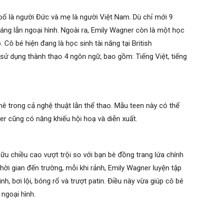
bố là người Đức và mẹ là người Việt Nam. Dù chỉ mới 9
dáng lẫn ngoại hình. Ngoài ra, Emily Wagner còn là một học
 Cô bé hiện đang là học sinh tài năng tại British
g sử dụng thành thạo 4 ngôn ngữ, bao gồm: Tiếng Việt, tiếng
 trong cả nghệ thuật lẫn thể thao. Mẫu teen này có thể
er cũng có năng khiếu hội hoạ và diễn xuất.
u chiều cao vượt trội so với bạn bè đồng trang lứa chính
thời gian đến trường, mỗi khi rảnh, Emily Wagner luyện tập
h, bơi lội, bóng rổ và trượt patin. Điều này vừa giúp cô bé
 ngoại hình.