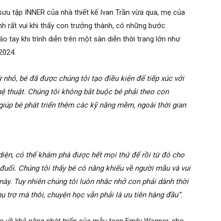
 sưu tập INNER của nhà thiết kế Ivan Trần vừa qua, mẹ của
nh rất vui khi thấy con trưởng thành, có những bước
 tay khi trình diễn trên một sàn diễn thời trang lớn như
2024.
 nhỏ, bé đã được chúng tôi tạo điều kiện để tiếp xúc với
ệ thuật. Chúng tôi không bắt buộc bé phải theo con
iúp bé phát triển thêm các kỹ năng mềm, ngoài thời gian
diện, có thể khám phá được hết mọi thứ để rồi từ đó cho
ổi. Chúng tôi thấy bé có năng khiếu về người mẫu và vui
ày. Tuy nhiên chúng tôi luôn nhắc nhở con phải dành thời
ụ trợ mà thôi, chuyện học vẫn phải là ưu tiên hàng đầu”.