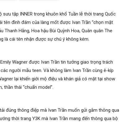
 bộ sưu tập INNER trong khuôn khổ Tuần lễ thời trang Quốc
i tên đình đám của làng mốt được Ivan Trần “chọn mặt
 mẫu Thanh Hằng, Hoa hậu Bùi Quỳnh Hoa, Quán quân The
g là cái tên nhận được sự chú ý không kém.
Emily Wagner được Ivan Trần tin tưởng giao trọng trách
a các người mẫu teen. Và không làm Ivan Trần cùng ê-kíp
Wagner lại khiến giới mộ điệu và khán giả có mặt tại show
n, thần thái “chuẩn model”.
n tải đúng thông điệp mà Ivan Trần muốn gửi gắm thông qua
u hướng thời trang Y3K mà Ivan Trần mang đến thông qua bộ