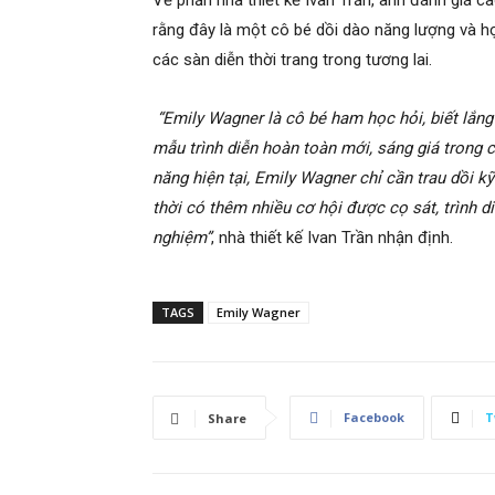
Về phần nhà thiết kế Ivan Trần, anh đánh giá c
rằng đây là một cô bé dồi dào năng lượng và h
các sàn diễn thời trang trong tương lai.
“Emily Wagner là cô bé ham học hỏi, biết lắng
mẫu trình diễn hoàn toàn mới, sáng giá trong c
năng hiện tại, Emily Wagner chỉ cần trau dồi 
thời có thêm nhiều cơ hội được cọ sát, trình d
nghiệm”
, nhà thiết kế Ivan Trần nhận định.
TAGS
Emily Wagner
Facebook
T
Share