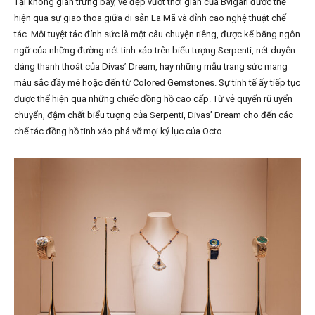
Tại không gian trưng bày, vẻ đẹp vượt thời gian của Bvlgari được thể
hiện qua sự giao thoa giữa di sản La Mã và đỉnh cao nghệ thuật chế
tác. Mỗi tuyệt tác đỉnh sức là một câu chuyện riêng, được kể bằng ngôn
ngữ của những đường nét tinh xảo trên biểu tượng Serpenti, nét duyên
dáng thanh thoát của Divas’ Dream, hay những mẫu trang sức mang
màu sắc đầy mê hoặc đến từ Colored Gemstones. Sự tinh tế ấy tiếp tục
được thể hiện qua những chiếc đồng hồ cao cấp. Từ vẻ quyến rũ uyển
chuyển, đậm chất biểu tượng của Serpenti, Divas’ Dream cho đến các
chế tác đồng hồ tinh xảo phá vỡ mọi kỷ lục của Octo.