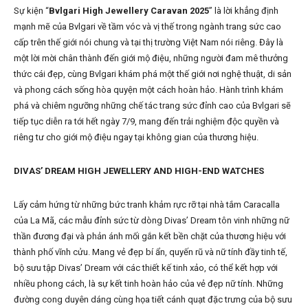
Sự kiện “
Bvlgari High Jewellery Caravan 2025
” là lời khẳng định
mạnh mẽ của Bvlgari về tầm vóc và vị thế trong ngành trang sức cao
cấp trên thế giới nói chung và tại thị trường Việt Nam nói riêng. Đây là
một lời mời chân thành đến giới mộ điệu, những người đam mê thưởng
thức cái đẹp, cùng Bvlgari khám phá một thế giới nơi nghệ thuật, di sản
và phong cách sống hòa quyện một cách hoàn hảo. Hành trình khám
phá và chiêm ngưỡng những chế tác trang sức đỉnh cao của Bvlgari sẽ
tiếp tục diễn ra tới hết ngày 7/9, mang đến trải nghiệm độc quyền và
riêng tư cho giới mộ điệu ngay tại không gian của thương hiệu.
DIVAS’ DREAM HIGH JEWELLERY AND HIGH-END WATCHES
Lấy cảm hứng từ những bức tranh khảm rực rỡ tại nhà tắm Caracalla
của La Mã, các mẫu đỉnh sức từ dòng Divas’ Dream tôn vinh những nữ
thần đương đại và phản ánh mối gắn kết bền chặt của thương hiệu với
thành phố vĩnh cửu. Mang vẻ đẹp bí ẩn, quyến rũ và nữ tính đầy tinh tế,
bộ sưu tập Divas’ Dream với các thiết kế tinh xảo, có thể kết hợp với
nhiều phong cách, là sự kết tinh hoàn hảo của vẻ đẹp nữ tính. Những
đường cong duyên dáng cùng họa tiết cánh quạt đặc trưng của bộ sưu