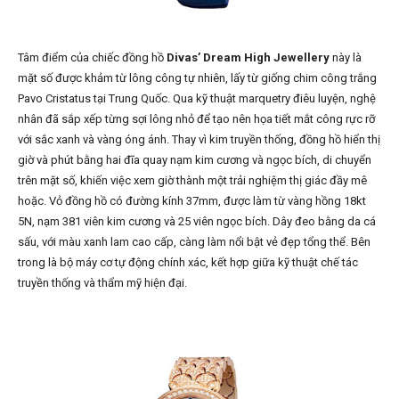
Tâm điểm của chiếc đồng hồ
Divas’ Dream High Jewellery
này là
mặt số được khảm từ lông công tự nhiên, lấy từ giống chim công trắng
Pavo Cristatus tại Trung Quốc. Qua kỹ thuật marquetry điêu luyện, nghệ
nhân đã sắp xếp từng sợi lông nhỏ để tạo nên họa tiết mắt công rực rỡ
với sắc xanh và vàng óng ánh. Thay vì kim truyền thống, đồng hồ hiển thị
giờ và phút bằng hai đĩa quay nạm kim cương và ngọc bích, di chuyển
trên mặt số, khiến việc xem giờ thành một trải nghiệm thị giác đầy mê
hoặc. Vỏ đồng hồ có đường kính 37mm, được làm từ vàng hồng 18kt
5N, nạm 381 viên kim cương và 25 viên ngọc bích. Dây đeo bằng da cá
sấu, với màu xanh lam cao cấp, càng làm nổi bật vẻ đẹp tổng thể. Bên
trong là bộ máy cơ tự động chính xác, kết hợp giữa kỹ thuật chế tác
truyền thống và thẩm mỹ hiện đại.