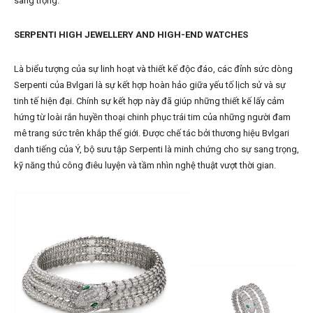
sang trọng.
SERPENTI HIGH JEWELLERY AND HIGH-END WATCHES
Là biểu tượng của sự linh hoạt và thiết kế độc đáo, các đỉnh sức dòng
Serpenti của Bvlgari là sự kết hợp hoàn hảo giữa yếu tố lịch sử và sự
tinh tế hiện đại. Chính sự kết hợp này đã giúp những thiết kế lấy cảm
hứng từ loài rắn huyền thoại chinh phục trái tim của những người đam
mê trang sức trên khắp thế giới. Được chế tác bởi thương hiệu Bvlgari
danh tiếng của Ý, bộ sưu tập Serpenti là minh chứng cho sự sang trọng,
kỹ năng thủ công điêu luyện và tầm nhìn nghệ thuật vượt thời gian.