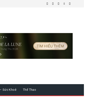
 – Sức Khoẻ
Thể Thao