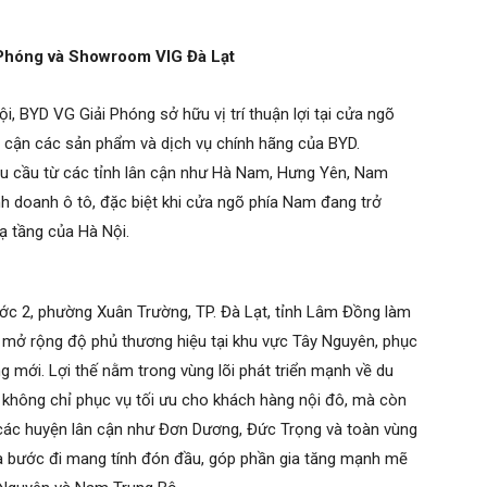
i Phóng và Showroom VIG Đà Lạt
ội, BYD VG Giải Phóng sở hữu vị trí thuận lợi tại cửa ngõ
p cận các sản phẩm và dịch vụ chính hãng của BYD.
 cầu từ các tỉnh lân cận như Hà Nam, Hưng Yên, Nam
nh doanh ô tô, đặc biệt khi cửa ngõ phía Nam đang trở
ạ tầng của Hà Nội.
 2, phường Xuân Trường, TP. Đà Lạt, tỉnh Lâm Đồng làm
 mở rộng độ phủ thương hiệu tại khu vực Tây Nguyên, phục
g mới. Lợi thế nằm trong vùng lõi phát triển mạnh về du
 không chỉ phục vụ tối ưu cho khách hàng nội đô, mà còn
 các huyện lân cận như Đơn Dương, Đức Trọng và toàn vùng
à bước đi mang tính đón đầu, góp phần gia tăng mạnh mẽ