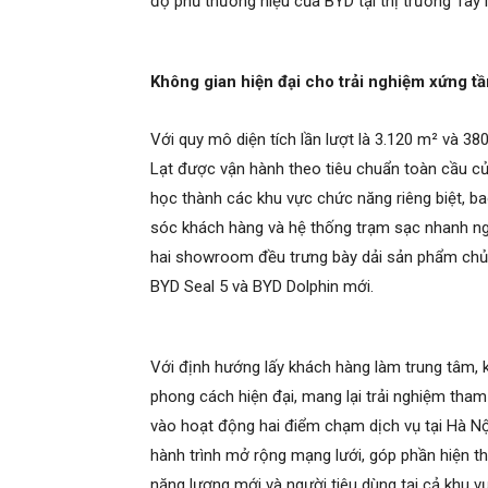
độ phủ thương hiệu của BYD tại thị trường Tâ
Không gian hiện đại cho trải nghiệm xứng t
Với quy mô diện tích lần lượt là 3.120 m² và 
Lạt được vận hành theo tiêu chuẩn toàn cầu c
học thành các khu vực chức năng riêng biệt, b
sóc khách hàng và hệ thống trạm sạc nhanh ngoà
hai showroom đều trưng bày dải sản phẩm chủ 
BYD Seal 5 và BYD Dolphin mới.
Với định hướng lấy khách hàng làm trung tâm,
phong cách hiện đại, mang lại trải nghiệm tham 
vào hoạt động hai điểm chạm dịch vụ tại Hà Nội
hành trình mở rộng mạng lưới, góp phần hiện t
năng lượng mới và người tiêu dùng tại cả khu 