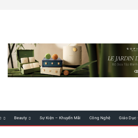
c
Beauty
Sự Kiện – Khuyến Mãi
Công Nghệ
Giáo Dục