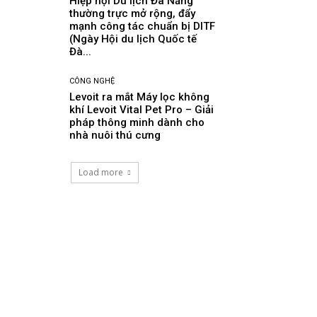
Hiệp hội Du lịch Đà Nẵng
thường trực mở rộng, đẩy
mạnh công tác chuẩn bị DITF
(Ngày Hội du lịch Quốc tế
Đà...
CÔNG NGHỆ
Levoit ra mắt Máy lọc không
khí Levoit Vital Pet Pro – Giải
pháp thông minh dành cho
nhà nuôi thú cưng
Load more