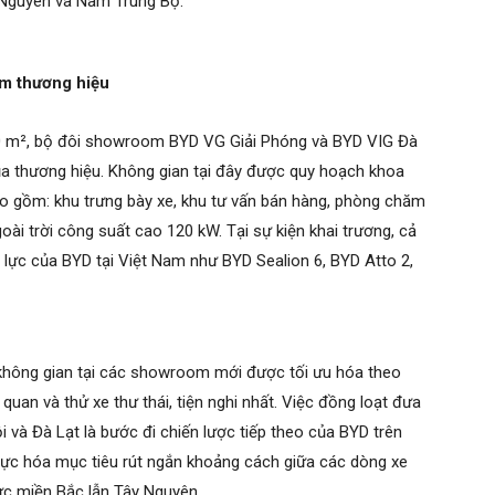
y Nguyên và Nam Trung Bộ.
ầm thương hiệu
380 m², bộ đôi showroom BYD VG Giải Phóng và BYD VIG Đà
ủa thương hiệu. Không gian tại đây được quy hoạch khoa
ao gồm: khu trưng bày xe, khu tư vấn bán hàng, phòng chăm
i trời công suất cao 120 kW. Tại sự kiện khai trương, cả
lực của BYD tại Việt Nam như BYD Sealion 6, BYD Atto 2,
 không gian tại các showroom mới được tối ưu hóa theo
quan và thử xe thư thái, tiện nghi nhất. Việc đồng loạt đưa
 và Đà Lạt là bước đi chiến lược tiếp theo của BYD trên
hực hóa mục tiêu rút ngắn khoảng cách giữa các dòng xe
vực miền Bắc lẫn Tây Nguyên.