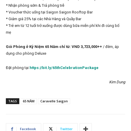
* Nhận phòng sớm & Trả phòng trễ
* Voucher thức uống tại Saigon Saigon Rooftop Bar
* Giảm giá 25% tại các Nhà Hàng và Quầy Bar
* Trẻ em từ 12 tuổi trở xuống được dùng bữa miễn phí khi đi cùng bố
mẹ
Gói Phòng ở Kỷ Niệm 65 Năm chỉ từ:
VND 3,723,000++
/ đêm, áp
dụng cho phòng Deluxe
Đặt phòng tại
https://bit.ly/65thCelebrationPackage
Kim Dung
TAGS
65 NĂM
Caravelle Saigon
Facebook
Twitter