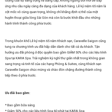
tượng của sự sang trọng và đẳng cấp, không ngừng đổi mới để đáp
ứng nhu cầu ngày càng đa dạng của khách hàng. Lễ kỷ niệm 65 năm là
cột mốc vô cùng quan trọng, không chỉ khẳng định vị thế của một
huyền thoại giữa lòng Sài Gòn mà còn là bước khởi đầu cho những
hành trình thành công phía trước.
Trong khuôn khổ Lễ kỷ niệm 65 năm Khách sạn, Caravelle Saigon cũng
tung ra chương trình ưu đãi hấp dẫn dành cho tất cả du khách. Tận
hưởng ưu đãi phòng ở độc quyền bao gồm GIẢM 50% cho các liệu trình
Spa tại KARA Spa. Trải nghiệm kỳ nghỉ thư giãn nhất trong không gian
sang trọng và tinh tế của các hạng Phòng & Suites, cùng Khách sạn
Caravelle Saigon chúc mừng và chào đón chặng đường thành công
tiếp theo ở phía trước.
Ưu đãi bao gồm:
* Bao gồm bữa sáng
* Giảm 50% cho các liệu trình Spa 60 phút tại KARA Spa