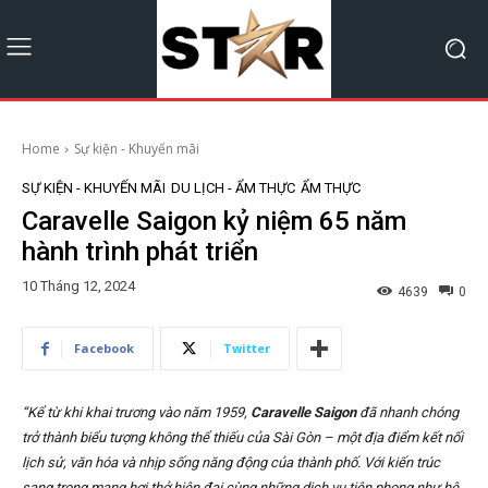
Home
Sự kiện - Khuyến mãi
SỰ KIỆN - KHUYẾN MÃI
DU LỊCH - ẨM THỰC
ẨM THỰC
Caravelle Saigon kỷ niệm 65 năm
hành trình phát triển
10 Tháng 12, 2024
4639
0
Facebook
Twitter
“Kể từ khi khai trương vào năm 1959,
Caravelle Saigon
đã nhanh chóng
trở thành biểu tượng không thể thiếu của Sài Gòn – một địa điểm kết nối
lịch sử, văn hóa và nhịp sống năng động của thành phố. Với kiến trúc
sang trọng mang hơi thở hiện đại cùng những dịch vụ tiên phong như hệ