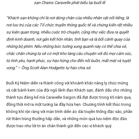
sạn Chains Caravelle phát biểu tại buổi lễ
“Khách sạn không chỉ là nơi dừng chân của nhiều nhân vật nổi tiếng, là
nơi lưu trú của các Tổ chức truyền thông quốc tế và chứng kiến rất nhiều
sự kiện quan trọng, nhiều cuộc trò chuyện, cũng như việc đưa ra quyết
định kinh doanh, nơi gắn kết hôn nhân, tình bạn và là bối cảnh quay của
những bộ phim. Nếu những bức tường xung quanh này có thể chia sẻ,
chắc chắn chúng ta sẽ có một kho tàng câu chuyện với đủ mọi cảm xúc,
từ tình yêu, hạnh phúc, sự hào hứng cho đến nỗi buồn, mất mát và tuyệt
vọng.” – Ông Scott Alan Hodgetts tự hào chia sẻ.
Buổi Kỷ Niệm diễn ra thành công với khoảnh khắc nâng ly chúc mừng
và cắt bánh kem của đội ngũ lãnh đạo Khách sạn, đánh dấu cho những
thành tựu đáng kể mà Caravelle Saigon đã đạt được trong 65 năm qua,
đồng thời mở ra một tương lai đầy hứa hẹn. Chương trình kết thúc trong
không khí rộn ràng với màn trình diễn áo dài truyền thống đặc sắc, phần
rút thăm trúng thưởng hấp dẫn, và những món quà lưu niệm độc đáo
được trao như lời tri ân chân thành gửi đến các vị khách quý.