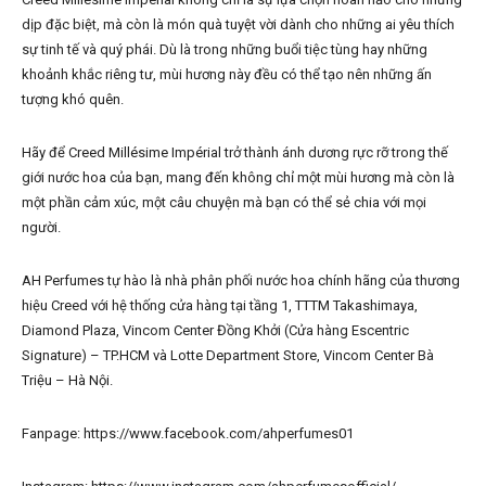
dịp đặc biệt, mà còn là món quà tuyệt vời dành cho những ai yêu thích
sự tinh tế và quý phái. Dù là trong những buổi tiệc tùng hay những
khoảnh khắc riêng tư, mùi hương này đều có thể tạo nên những ấn
tượng khó quên.
Hãy để Creed Millésime Impérial trở thành ánh dương rực rỡ trong thế
giới nước hoa của bạn, mang đến không chỉ một mùi hương mà còn là
một phần cảm xúc, một câu chuyện mà bạn có thể sẻ chia với mọi
người.
AH Perfumes tự hào là nhà phân phối nước hoa chính hãng của thương
hiệu Creed với hệ thống cửa hàng tại tầng 1, TTTM Takashimaya,
Diamond Plaza, Vincom Center Đồng Khởi (Cửa hàng Escentric
Signature) – TP.HCM và Lotte Department Store, Vincom Center Bà
Triệu – Hà Nội.
Fanpage: https://www.facebook.com/ahperfumes01