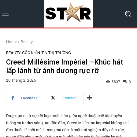
Home
Beauty
BEAUTY
GÓC NHÌN
TIN THỊ TRƯỜNG
Creed Millésime Impérial –Khúc hát
lấp lánh từ ánh dương rực rỡ
20 Tháng 2, 2025
5837
0
Facebook
Twitter
Được tạo ra từ sự kết hợp hoàn hảo giữa nghệ thuật chế tác truyền
thống và tư duy sáng tạo độc đáo, Creed Millésime Impérial không chỉ
đơn thuần là một mùi hương mà còn là một trải nghiệm đầy cảm xúc,
mang đến cho người sử dụng một phần hồn của thiên nhiên kỳ diệu.