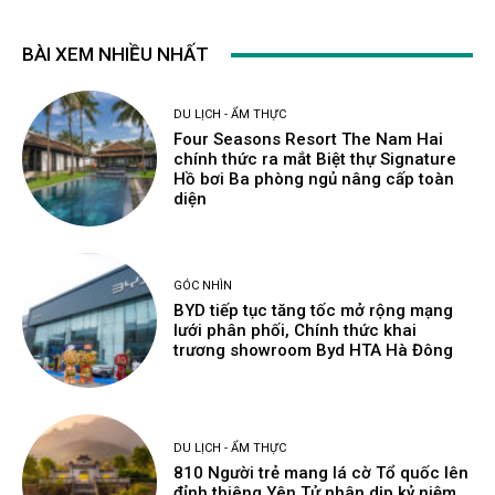
BÀI XEM NHIỀU NHẤT
DU LỊCH - ẨM THỰC
Four Seasons Resort The Nam Hai
chính thức ra mắt Biệt thự Signature
Hồ bơi Ba phòng ngủ nâng cấp toàn
diện
GÓC NHÌN
BYD tiếp tục tăng tốc mở rộng mạng
lưới phân phối, Chính thức khai
trương showroom Byd HTA Hà Đông
DU LỊCH - ẨM THỰC
810 Người trẻ mang lá cờ Tổ quốc lên
đỉnh thiêng Yên Tử nhân dịp kỷ niệm