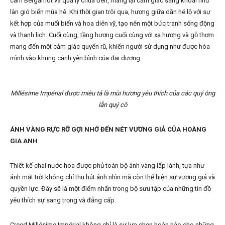
cam Bergamot và quả lý chua đen, mang lại cảm giác sảng khoái như
làn gió biển mùa hè. Khi thời gian trôi qua, hương giữa dần hé lộ với sự
kết hợp của muối biển và hoa diên vỹ, tạo nên một bức tranh sống động
và thanh lịch. Cuối cùng, tầng hương cuối cùng với xạ hương và gỗ thơm
mang đến một cảm giác quyến rũ, khiến người sử dụng như được hòa
mình vào khung cảnh yên bình của đại dương.
Millésime Impérial được miêu tả là mùi hương yêu thích của các quý ông
lẫn quý cô
ÁNH VÀNG RỰC RỠ GỢI NHỚ ĐẾN NÉT VƯƠNG GIẢ CỦA HOÀNG
GIA ANH
Thiết kế chai nước hoa được phủ toàn bộ ánh vàng lấp lánh, tựa như
ánh mặt trời không chỉ thu hút ánh nhìn mà còn thể hiện sự vương giả và
quyền lực. Đây sẽ là một điểm nhấn trong bộ sưu tập của những tín đồ
yêu thích sự sang trọng và đẳng cấp.
Creed Millésime Impérial không chỉ là sự lựa chọn hoàn hảo cho những