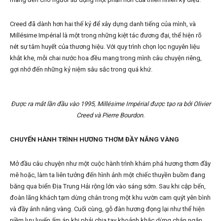
Creed đã dành hơn hai thế kỷ để xây dựng danh tiếng của mình, và
Millésime Impérial là một trong những kiệt tác đương đại, thể hiện rõ
nét sự tâm huyết của thương hiệu. Với quy trình chọn lọc nguyên liệu
khắt khe, mỗi chai nước hoa đều mang trong mình câu chuyện riêng,
gợi nhớ đến những kỷ niệm sâu sắc trong quá khứ.
Được ra mắt lần đầu vào 1995, Millésime Impérial được tạo ra bởi Olivier
Creed và Pierre Bourdon.
CHUYẾN HÀNH TRÌNH HƯƠNG THƠM ĐẦY NẮNG VÀNG
Mở đầu câu chuyện như một cuộc hành trình khám phá hương thơm đầy
mê hoặc, làm ta liên tưởng đến hình ảnh một chiếc thuyền buồm đang
băng qua biển Địa Trung Hải rộng lớn vào sáng sớm. Sau khi cập bến,
đoàn lãng khách tạm dừng chân trong một khu vườn cam quýt yên bình
và đầy ánh nắng vàng. Cuối cùng, gỗ đàn hương đọng lại như thể hiện
niềm lưu luyến ấm áp khi phải chia tay khoảnh khắc dừng chân ngắn