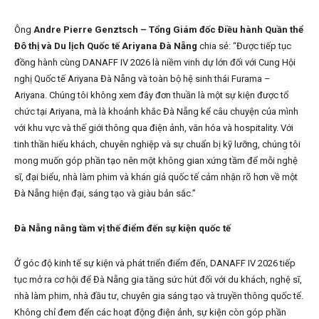
Ông
Andre Pierre Genztsch – Tổng Giám đốc Điều hành Quần thể
Đô thị và Du lịch Quốc tế Ariyana Đà Nẵng
chia sẻ: “Được tiếp tục
đồng hành cùng DANAFF IV 2026 là niềm vinh dự lớn đối với Cung Hội
nghị Quốc tế Ariyana Đà Nẵng và toàn bộ hệ sinh thái Furama –
Ariyana. Chúng tôi không xem đây đơn thuần là một sự kiện được tổ
chức tại Ariyana, mà là khoảnh khắc Đà Nẵng kể câu chuyện của mình
với khu vực và thế giới thông qua điện ảnh, văn hóa và hospitality. Với
tinh thần hiếu khách, chuyên nghiệp và sự chuẩn bị kỹ lưỡng, chúng tôi
mong muốn góp phần tạo nên một không gian xứng tầm để mỗi nghệ
sĩ, đại biểu, nhà làm phim và khán giả quốc tế cảm nhận rõ hơn về một
Đà Nẵng hiện đại, sáng tạo và giàu bản sắc.”
Đà Nẵng nâng tầm vị thế điểm đến sự kiện quốc tế
Ở góc độ kinh tế sự kiện và phát triển điểm đến, DANAFF IV 2026 tiếp
tục mở ra cơ hội để Đà Nẵng gia tăng sức hút đối với du khách, nghệ sĩ,
nhà làm phim, nhà đầu tư, chuyên gia sáng tạo và truyền thông quốc tế.
Không chỉ đem đến các hoạt động điện ảnh, sự kiện còn góp phần