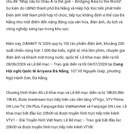
chủ đề “Nhịp cầu từ Châu Á ra thế giới – Bridging Asia to the World”.
Sự kiện do UBND thành phố Đà Nẵng và Hiệp hội Xúc tiến phát triển
Điện ảnh Việt Nam phối hợp tổ chức, tiếp tục khẳng định vị thế của Đà
Nẵng như một điểm đến năng động của văn hóa, điện ảnh, du lịch và
công nghiệp sáng tạo trong khu vực.
Năm nay, DANAFF IV 2026 quy tụ 102 tác phẩm điện ảnh, khoảng 200
suất chiếu cùng hơn 1.000 đại biểu, nghệ sĩ, nhà làm phim, chuyên gia
điện ảnh và khách mời trong nước, quốc tế. Lễ Khai mạc diễn ra tối
28/06/2026 và Lễ Bế mạc – Trao giải diễn ra tối 04/07/2026 tại
Cung
Hội nghị Quốc tế Ariyana Đà Nẵng
, 107 Võ Nguyên Giáp, phường
Ngũ Hành Sơn, Đà Nẵng.
Chương trình thảm đỏ Lễ Khai mạc và Lễ Bế mạc diễn ra từ 18h30 đến
19h45, được livestream trực tiếp trên các nền tảng VTVgo, VTV Prime,
ON Live TV, ON Plus, Fanpage Báo VietNamNet và Fanpage ON Live. Lễ
Khai mạc bắt đầu lúc 20h00 và được truyền hình trực tiếp trên kênh
VTV1 – Đài Truyền hình Việt Nam; Lễ Bế mạc – Trao giải bắt đầu lúc
20h00 và được truyền hình trực tiếp trên kênh VTV8.