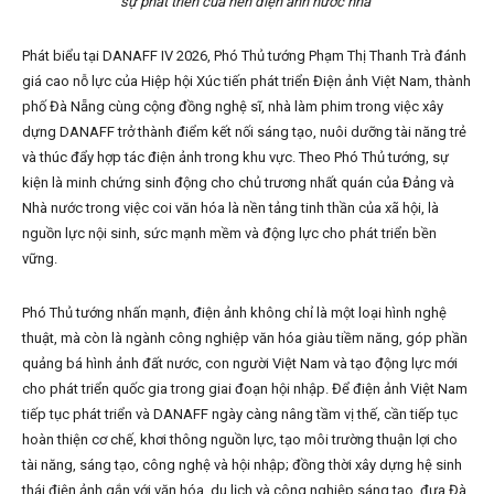
sự phát triển của nền điện ảnh nước nhà
Phát biểu tại DANAFF IV 2026, Phó Thủ tướng Phạm Thị Thanh Trà đánh
giá cao nỗ lực của Hiệp hội Xúc tiến phát triển Điện ảnh Việt Nam, thành
phố Đà Nẵng cùng cộng đồng nghệ sĩ, nhà làm phim trong việc xây
dựng DANAFF trở thành điểm kết nối sáng tạo, nuôi dưỡng tài năng trẻ
và thúc đẩy hợp tác điện ảnh trong khu vực. Theo Phó Thủ tướng, sự
kiện là minh chứng sinh động cho chủ trương nhất quán của Đảng và
Nhà nước trong việc coi văn hóa là nền tảng tinh thần của xã hội, là
nguồn lực nội sinh, sức mạnh mềm và động lực cho phát triển bền
vững.
Phó Thủ tướng nhấn mạnh, điện ảnh không chỉ là một loại hình nghệ
thuật, mà còn là ngành công nghiệp văn hóa giàu tiềm năng, góp phần
quảng bá hình ảnh đất nước, con người Việt Nam và tạo động lực mới
cho phát triển quốc gia trong giai đoạn hội nhập. Để điện ảnh Việt Nam
tiếp tục phát triển và DANAFF ngày càng nâng tầm vị thế, cần tiếp tục
hoàn thiện cơ chế, khơi thông nguồn lực, tạo môi trường thuận lợi cho
tài năng, sáng tạo, công nghệ và hội nhập; đồng thời xây dựng hệ sinh
thái điện ảnh gắn với văn hóa, du lịch và công nghiệp sáng tạo, đưa Đà