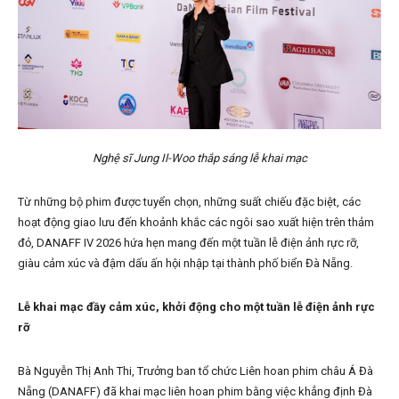
Nghệ sĩ Jung Il-Woo thắp sáng lễ khai mạc
Từ những bộ phim được tuyển chọn, những suất chiếu đặc biệt, các
hoạt động giao lưu đến khoảnh khắc các ngôi sao xuất hiện trên thảm
đỏ, DANAFF IV 2026 hứa hẹn mang đến một tuần lễ điện ảnh rực rỡ,
giàu cảm xúc và đậm dấu ấn hội nhập tại thành phố biển Đà Nẵng.
Lễ khai mạc đầy cảm xúc, khởi động cho một tuần lễ điện ảnh rực
rỡ
Bà Nguyễn Thị Anh Thi, Trưởng ban tổ chức Liên hoan phim châu Á Đà
Nẵng (DANAFF) đã khai mạc liên hoan phim bằng việc khẳng định Đà