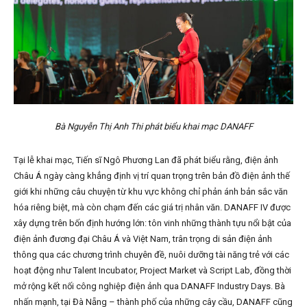
Bà Nguyễn Thị Anh Thi phát biểu khai mạc DANAFF
Tại lễ khai mạc, Tiến sĩ Ngô Phương Lan đã phát biểu rằng, điện ảnh
Châu Á ngày càng khẳng định vị trí quan trọng trên bản đồ điện ảnh thế
giới khi những câu chuyện từ khu vực không chỉ phản ánh bản sắc văn
hóa riêng biệt, mà còn chạm đến các giá trị nhân văn. DANAFF IV được
xây dựng trên bốn định hướng lớn: tôn vinh những thành tựu nổi bật của
điện ảnh đương đại Châu Á và Việt Nam, trân trọng di sản điện ảnh
thông qua các chương trình chuyên đề, nuôi dưỡng tài năng trẻ với các
hoạt động như Talent Incubator, Project Market và Script Lab, đồng thời
mở rộng kết nối công nghiệp điện ảnh qua DANAFF Industry Days. Bà
nhấn mạnh, tại Đà Nẵng – thành phố của những cây cầu, DANAFF cũng