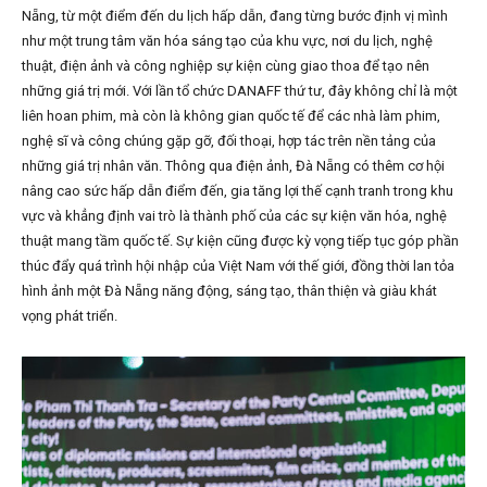
Nẵng, từ một điểm đến du lịch hấp dẫn, đang từng bước định vị mình
như một trung tâm văn hóa sáng tạo của khu vực, nơi du lịch, nghệ
thuật, điện ảnh và công nghiệp sự kiện cùng giao thoa để tạo nên
những giá trị mới. Với lần tổ chức DANAFF thứ tư, đây không chỉ là một
liên hoan phim, mà còn là không gian quốc tế để các nhà làm phim,
nghệ sĩ và công chúng gặp gỡ, đối thoại, hợp tác trên nền tảng của
những giá trị nhân văn. Thông qua điện ảnh, Đà Nẵng có thêm cơ hội
nâng cao sức hấp dẫn điểm đến, gia tăng lợi thế cạnh tranh trong khu
vực và khẳng định vai trò là thành phố của các sự kiện văn hóa, nghệ
thuật mang tầm quốc tế. Sự kiện cũng được kỳ vọng tiếp tục góp phần
thúc đẩy quá trình hội nhập của Việt Nam với thế giới, đồng thời lan tỏa
hình ảnh một Đà Nẵng năng động, sáng tạo, thân thiện và giàu khát
vọng phát triển.