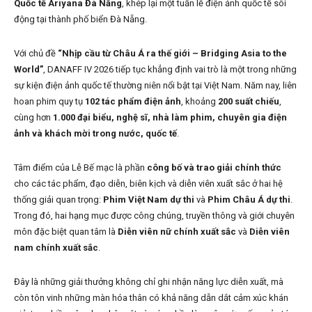
Quốc tế Ariyana Đà Nẵng
, khép lại một tuần lễ điện ảnh quốc tế sôi
động tại thành phố biển Đà Nẵng.
Với chủ đề
“Nhịp cầu từ Châu Á ra thế giới – Bridging Asia to the
World”
, DANAFF IV 2026 tiếp tục khẳng định vai trò là một trong những
sự kiện điện ảnh quốc tế thường niên nổi bật tại Việt Nam. Năm nay, liên
hoan phim quy tụ
102 tác phẩm điện ảnh
, khoảng
200 suất chiếu
,
cùng hơn
1.000 đại biểu, nghệ sĩ, nhà làm phim, chuyên gia điện
ảnh và khách mời trong nước, quốc tế
.
Tâm điểm của Lễ Bế mạc là phần
công bố và trao giải chính thức
cho các tác phẩm, đạo diễn, biên kịch và diễn viên xuất sắc ở hai hệ
thống giải quan trọng:
Phim Việt Nam dự thi
và
Phim Châu Á dự thi
.
Trong đó, hai hạng mục được công chúng, truyền thông và giới chuyên
môn đặc biệt quan tâm là
Diễn viên nữ chính xuất sắc
và
Diễn viên
nam chính xuất sắc
.
Đây là những giải thưởng không chỉ ghi nhận năng lực diễn xuất, mà
còn tôn vinh những màn hóa thân có khả năng dẫn dắt cảm xúc khán