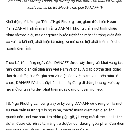
Bà Lâm Thị Phương Thanh, Bộ trưởng Bộ Văn hóa, Thể thao và Du lịch
xuất hiện tại Lễ Bế Mạc & Trao giải DANAFF IV
Khởi động lễ bế mạc, Tiến sĩ Ngô Phương Lan, giám đốc Liên Hoan
Phim DANAFF nhấn mạnh rằng DANAFF không chỉ là nơi trình chiếu
phim và trao giải, mà đang từng bước trở thành một nền tảng điện ảnh
có vai trò kết nối, phát hiện tài năng và mở ra cơ hội phát triển mới cho
ngành điện ảnh.
Theo bà, từ những ngày đầu, DANAFF được xây dựng với khát vọng tạo
nên không gian để điện ảnh Việt Nam và châu Á gặp gỡ thế giới, đồng
thời đưa thế giới đến gần hơn với điện ảnh Việt Nam. Sau bốn mùa tổ
chức, DANAFF IV cho thấy hành trình ấy đang đi đúng hướng, với quy
mô mở rộng và tư duy phát triển ngày càng chuyên nghiệp.
TS. Ngô Phương Lan cũng bày tỏ kỳ vọng DANAFF sẽ không chỉ là một
sự kiện diễn ra trong bảy ngày hè, mà trở thành điểm hẹn điện ảnh
quanh năm; nơi các nhà làm phim gặp gỡ, ý tưởng mới được hình thành,
dự án được kết nối và tài năng trẻ được nuôi dưỡng, góp phần đưa điện