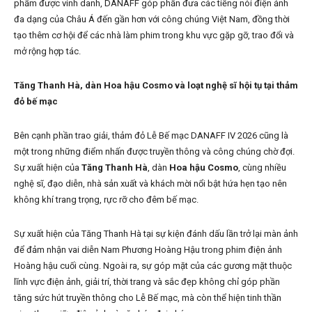
phẩm được vinh danh, DANAFF góp phần đưa các tiếng nói điện ảnh
đa dạng của Châu Á đến gần hơn với công chúng Việt Nam, đồng thời
tạo thêm cơ hội để các nhà làm phim trong khu vực gặp gỡ, trao đổi và
mở rộng hợp tác.
Tăng Thanh Hà, dàn Hoa hậu Cosmo và loạt nghệ sĩ hội tụ tại thảm
đỏ bế mạc
Bên cạnh phần trao giải, thảm đỏ Lễ Bế mạc DANAFF IV 2026 cũng là
một trong những điểm nhấn được truyền thông và công chúng chờ đợi.
Sự xuất hiện của
Tăng Thanh Hà
, dàn
Hoa hậu Cosmo
, cùng nhiều
nghệ sĩ, đạo diễn, nhà sản xuất và khách mời nổi bật hứa hẹn tạo nên
không khí trang trọng, rực rỡ cho đêm bế mạc.
Sự xuất hiện của Tăng Thanh Hà tại sự kiện đánh dấu lần trở lại màn ảnh
để đảm nhận vai diễn Nam Phương Hoàng Hậu trong phim điện ảnh
Hoàng hậu cuối cùng. Ngoài ra, sự góp mặt của các gương mặt thuộc
lĩnh vực điện ảnh, giải trí, thời trang và sắc đẹp không chỉ góp phần
tăng sức hút truyền thông cho Lễ Bế mạc, mà còn thể hiện tinh thần