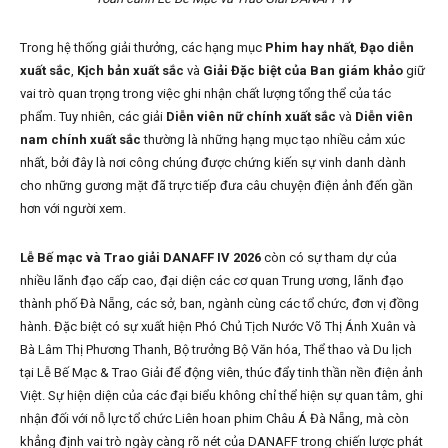
Trong hệ thống giải thưởng, các hạng mục
Phim hay nhất
,
Đạo diễn
xuất sắc
,
Kịch bản xuất sắc
và
Giải Đặc biệt của Ban giám khảo
giữ
vai trò quan trọng trong việc ghi nhận chất lượng tổng thể của tác
phẩm. Tuy nhiên, các giải
Diễn viên nữ chính xuất sắc
và
Diễn viên
nam chính xuất sắc
thường là những hạng mục tạo nhiều cảm xúc
nhất, bởi đây là nơi công chúng được chứng kiến sự vinh danh dành
cho những gương mặt đã trực tiếp đưa câu chuyện điện ảnh đến gần
hơn với người xem.
Lễ Bế mạc và Trao giải DANAFF IV 2026
còn có sự tham dự của
nhiều lãnh đạo cấp cao, đại diện các cơ quan Trung ương, lãnh đạo
thành phố Đà Nẵng, các sở, ban, ngành cùng các tổ chức, đơn vị đồng
hành. Đặc biệt có sự xuất hiện Phó Chủ Tịch Nước Võ Thị Ánh Xuân và
Bà Lâm Thị Phương Thanh, Bộ trưởng Bộ Văn hóa, Thể thao và Du lịch
tại Lễ Bế Mạc & Trao Giải để động viên, thúc đẩy tinh thần nền điện ảnh
Việt. Sự hiện diện của các đại biểu không chỉ thể hiện sự quan tâm, ghi
nhận đối với nỗ lực tổ chức Liên hoan phim Châu Á Đà Nẵng, mà còn
khẳng định vai trò ngày càng rõ nét của DANAFF trong chiến lược phát