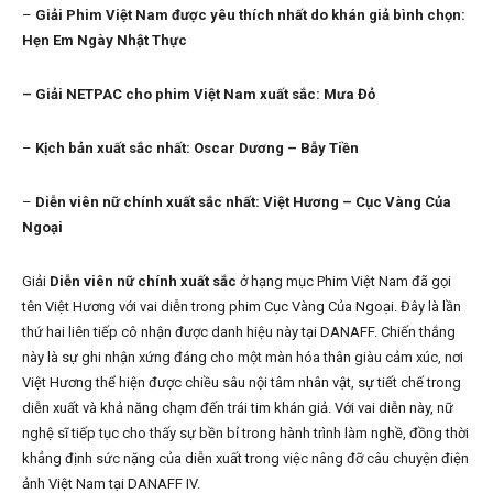
–
Giải Phim Việt Nam được yêu thích nhất do khán giả bình chọn:
Hẹn Em Ngày Nhật Thực
– Giải NETPAC cho phim Việt Nam xuất sắc: Mưa Đỏ
–
Kịch bản xuất sắc nhất:
Oscar Dương – Bẫy Tiền
–
Diễn viên nữ chính xuất sắc nhất:
Việt Hương – Cục Vàng Của
Ngoại
Giải
Diễn viên nữ chính xuất sắc
ở hạng mục Phim Việt Nam đã gọi
tên Việt Hương với vai diễn trong phim Cục Vàng Của Ngoại. Đây là lần
thứ hai liên tiếp cô nhận được danh hiệu này tại DANAFF. Chiến thắng
này là sự ghi nhận xứng đáng cho một màn hóa thân giàu cảm xúc, nơi
Việt Hương thể hiện được chiều sâu nội tâm nhân vật, sự tiết chế trong
diễn xuất và khả năng chạm đến trái tim khán giả. Với vai diễn này, nữ
nghệ sĩ tiếp tục cho thấy sự bền bỉ trong hành trình làm nghề, đồng thời
khẳng định sức nặng của diễn xuất trong việc nâng đỡ câu chuyện điện
ảnh Việt Nam tại DANAFF IV.