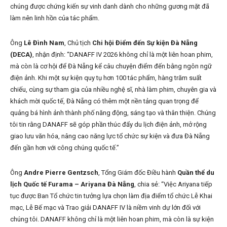
chúng được chứng kiến sự vinh danh dành cho những gương mặt đã
làm nên linh hồn của tác phẩm.
Ông
Lê Đình Nam
, Chủ tịch
Chi hội Điểm đến Sự kiện Đà Nẵng
(DECA)
, nhận định: “DANAFF IV 2026 không chỉ là một liên hoan phim,
mà còn là cơ hội để Đà Nẵng kể câu chuyện điểm đến bằng ngôn ngữ
điện ảnh. Khi một sự kiện quy tụ hơn 100 tác phẩm, hàng trăm suất
chiếu, cùng sự tham gia của nhiều nghệ sĩ, nhà làm phim, chuyên gia và
khách mời quốc tế, Đà Nẵng có thêm một nền tảng quan trọng để
quảng bá hình ảnh thành phố năng động, sáng tạo và thân thiện. Chúng
tôi tin rằng DANAFF sẽ góp phần thúc đẩy du lịch điện ảnh, mở rộng
giao lưu văn hóa, nâng cao năng lực tổ chức sự kiện và đưa Đà Nẵng
đến gần hơn với công chúng quốc tế.”
Ông
Andre Pierre Gentzsch
, Tổng Giám đốc Điều hành
Quần thể du
lịch Quốc tế Furama – Ariyana Đà Nẵng
, chia sẻ: “Việc Ariyana tiếp
tục được Ban Tổ chức tin tưởng lựa chọn làm địa điểm tổ chức Lễ Khai
mạc, Lễ Bế mạc và Trao giải DANAFF IV là niềm vinh dự lớn đối với
chúng tôi. DANAFF không chỉ là một liên hoan phim, mà còn là sự kiện