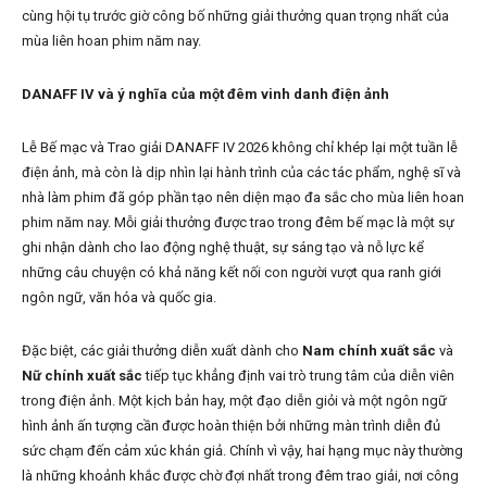
cùng hội tụ trước giờ công bố những giải thưởng quan trọng nhất của
mùa liên hoan phim năm nay.
DANAFF IV và ý nghĩa của một đêm vinh danh điện ảnh
Lễ Bế mạc và Trao giải DANAFF IV 2026 không chỉ khép lại một tuần lễ
điện ảnh, mà còn là dịp nhìn lại hành trình của các tác phẩm, nghệ sĩ và
nhà làm phim đã góp phần tạo nên diện mạo đa sắc cho mùa liên hoan
phim năm nay. Mỗi giải thưởng được trao trong đêm bế mạc là một sự
ghi nhận dành cho lao động nghệ thuật, sự sáng tạo và nỗ lực kể
những câu chuyện có khả năng kết nối con người vượt qua ranh giới
ngôn ngữ, văn hóa và quốc gia.
Đặc biệt, các giải thưởng diễn xuất dành cho
Nam chính xuất sắc
và
Nữ chính xuất sắc
tiếp tục khẳng định vai trò trung tâm của diễn viên
trong điện ảnh. Một kịch bản hay, một đạo diễn giỏi và một ngôn ngữ
hình ảnh ấn tượng cần được hoàn thiện bởi những màn trình diễn đủ
sức chạm đến cảm xúc khán giả. Chính vì vậy, hai hạng mục này thường
là những khoảnh khắc được chờ đợi nhất trong đêm trao giải, nơi công