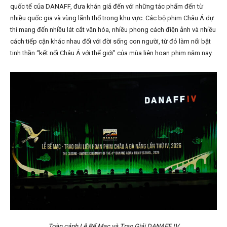
quốc tế của DANAFF, đưa khán giả đến với những tác phẩm đến từ
nhiều quốc gia và vùng lãnh thổ trong khu vực. Các bộ phim Châu Á dự
thi mang đến nhiều lát cắt văn hóa, nhiều phong cách điện ảnh và nhiều
cách tiếp cận khác nhau đối với đời sống con người, từ đó làm nổi bật
tinh thần “kết nối Châu Á với thế giới” của mùa liên hoan phim năm nay.
Toàn cảnh Lễ Bế Mạc và Trao Giải DANAFF IV