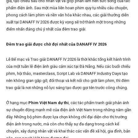
giả, tạo chiều sâu cho nhân vật và góp phần làm nên sức sống của tác
phẩm điện ảnh. Sau một mùa liên hoan phim quy tụ nhiều câu chuyện,
phong cách làm phim và nền văn hóa khác nhau, các giải thưởng diễn
xuất tại DANAFF IV 2026 được kỳ vọng sẽ trở thành một trong những
điểm nhấn đáng chú ý nhất của đêm trao giải.
Đêm trao giải được chờ đợi nhất của DANAFF IV 2026
Lễ Bế mạc và Trao giải DANAFF IV 2026 là thời khắc tổng kết hành trình
của một tuần lễ điện ảnh giàu cảm xúc tại Đà Nẵng. Nếu các buổi chiếu
phim, hội thảo, masterclass, Script Lab và DANAFF Industry Days tạo
nên không gian gặp gỡ, đối thoại và kết nối cho giới làm phim, thì đêm
trao giải là nơi những nỗ lực sáng tạo được gọi tên trước công chúng.
Ở hạng mục
Phim Việt Nam dự thi
, các tác phẩm tranh giải phản ánh
sự chuyển động mạnh mẽ của điện ảnh Việt Nam trong những năm gần
đây. Những bộ phim được lựa chọn không chỉ đại diện cho thị trường
điện ảnh trong nước, mà còn cho thấy sự đa dạng trong cách kể
chuyện, xây dựng nhân vật và khai thác các vấn đề xã hội, gia đình, bản