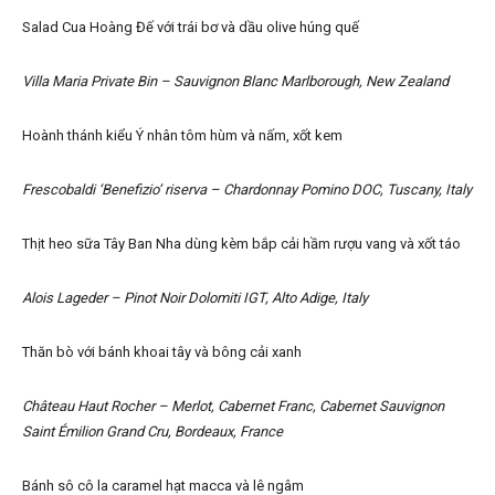
Salad Cua Hoàng Đế với trái bơ và dầu olive húng quế
Villa Maria Private Bin – Sauvignon Blanc Marlborough, New Zealand
Hoành thánh kiểu Ý nhân tôm hùm và nấm, xốt kem
Frescobaldi ‘Benefizio’ riserva – Chardonnay Pomino DOC, Tuscany, Italy
Thịt heo sữa Tây Ban Nha dùng kèm bắp cải hầm rượu vang và xốt táo
Alois Lageder – Pinot Noir Dolomiti IGT, Alto Adige, Italy
Thăn bò với bánh khoai tây và bông cải xanh
Château Haut Rocher – Merlot, Cabernet Franc, Cabernet Sauvignon
Saint Émilion Grand Cru, Bordeaux, France
Bánh sô cô la caramel hạt macca và lê ngâm