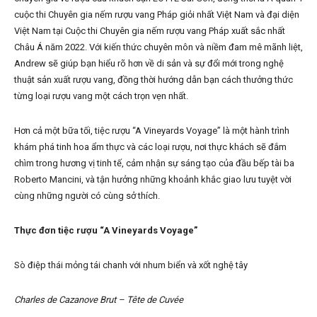
cuộc thi Chuyên gia nếm rượu vang Pháp giỏi nhất Việt Nam và đại diện
Việt Nam tại Cuộc thi Chuyên gia nếm rượu vang Pháp xuất sắc nhất
Châu Á năm 2022. Với kiến thức chuyên môn và niềm đam mê mãnh liệt,
Andrew sẽ giúp bạn hiểu rõ hơn về di sản và sự đổi mới trong nghệ
thuật sản xuất rượu vang, đồng thời hướng dẫn bạn cách thưởng thức
từng loại rượu vang một cách trọn vẹn nhất.
Hơn cả một bữa tối, tiệc rượu “A Vineyards Voyage” là một hành trình
khám phá tinh hoa ẩm thực và các loại rượu, nơi thực khách sẽ đắm
chìm trong hương vị tinh tế, cảm nhận sự sáng tạo của đầu bếp tài ba
Roberto Mancini, và tận hưởng những khoảnh khắc giao lưu tuyệt vời
cùng những người có cùng sở thích.
Thực đơn tiệc rượu “A Vineyards Voyage”
Sò điệp thái mỏng tái chanh với nhum biển và xốt nghệ tây
Charles de Cazanove Brut – Tête de Cuvée