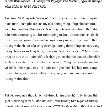
“Lotte Wine Dinner – A Vineyards Voyage” vào thứ Sáu, ngày 31 tháng 5
năm 2024, từ 18:30 đến 21:30.
Tiệc rượu “A Vineyards Voyage” đưa thực khách chu du trên chuyến
hành trình khám phá sự tinh túy của những vùng trồng nho làm rượu
vang trứ danh trên thế giới và để những tinh hoa mỹ vị trong thực đơn
sáu món được sáng tạo bởi Bếp trưởng tài ba Roberto Mancini đánh
thức mọi giác quan. Giới mộ điệu rượu vang sẽ có cơ hội thưởng thức
hương vị thanh tao của vang đỏ Pháp, hương thơm nồng nàn của vang
trắng New Zealand hay bùng nổ với sự đậm đà của vang Ý. Mỗi ngụm
rượu sẽ đưa thực khách đến với những vườn nho trĩu quả để cảm nhận
sự tinh tế và đam mê trong từng chai vang. Cùng mở ra cánh cửa đến
với hành trình vị giác đầy mê hoặc, nơi nghệ thuật kết hợp rượu vang
thượng hạng và món ăn tinh tế hòa quyện, tạo nên bản giao hưởng
hương vị độc đáo.
Tại tiệc rượu này, thực khách sẽ được khám phá những bí ẩn của thế
giới rượu vang dưới sự dẫn dắt của Trầm Trương Kim Ngân (Andrew) –
chuyên gia về rượu của khách sạn LOTTE Sài Gòn, đồng thời là Á quân 1