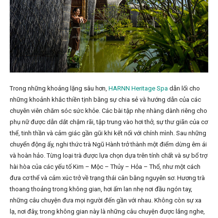
Trong những khoảng lặng sâu hơn,
HARNN Heritage Spa
dẫn lối cho
những khoảnh khắc thiền tịnh bằng sự chia sẻ và hướng dẫn của các
chuyên viên chăm sóc sức khỏe. Các bài tập nhẹ nhàng dành riêng cho
phụ nữ được dẫn dắt chậm rãi, tập trung vào hơi thở, sự thư giãn của cơ
thể, tinh thần và cảm giác gần gũi khi kết nối với chính mình. Sau những
chuyển động ấy, nghi thức trà Ngũ Hành trở thành một điểm dừng êm ái
và hoàn hảo. Từng loại trà được lựa chọn dựa trên tính chất và sự bổ trợ
hài hòa của các yếu tố Kim – Mộc – Thủy – Hỏa – Thổ, như một cách
đưa cơ thể và cảm xúc trở về trạng thái cân bằng nguyên sơ. Hương trà
thoang thoảng trong không gian, hơi ấm lan nhẹ nơi đầu ngón tay,
những câu chuyện đưa mọi người đến gần với nhau. Không còn sự xa
lạ, nơi đây, trong không gian này là những câu chuyện được lắng nghe,