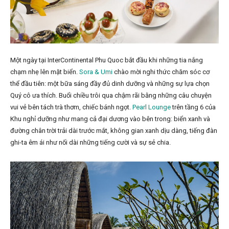
Một ngày tại InterContinental Phu Quoc bắt đầu khi những tia nắng
chạm nhẹ lên mặt biển.
Sora & Umi
chào mời nghi thức chăm sóc cơ
thể đầu tiên: một bữa sáng đầy đủ dinh dưỡng và những sự lựa chọn
Quý cô ưa thích. Buổi chiều trôi qua chậm rãi bằng những câu chuyện
vui vẻ bên tách trà thơm, chiếc bánh ngọt.
Pearl Lounge
trên tầng 6 của
Khu nghỉ dưỡng như mang cả đại dương vào bên trong: biển xanh và
đường chân trời trải dài trước mắt, không gian xanh dịu dàng, tiếng đàn
ghi-ta êm ái như nối dài những tiếng cười và sự sẻ chia.