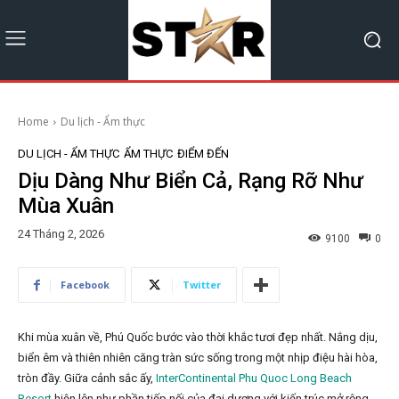
Home
Du lịch - Ẩm thực
DU LỊCH - ẨM THỰC
ẨM THỰC
ĐIỂM ĐẾN
Dịu Dàng Như Biển Cả, Rạng Rỡ Như
Mùa Xuân
24 Tháng 2, 2026
9100
0
Facebook
Twitter
Khi mùa xuân về, Phú Quốc bước vào thời khắc tươi đẹp nhất. Nắng dịu,
biển êm và thiên nhiên căng tràn sức sống trong một nhịp điệu hài hòa,
tròn đầy. Giữa cảnh sắc ấy,
InterContinental Phu Quoc Long Beach
Resort
hiện lên như phần tiếp nối của đại dương với kiến trúc mở rộng