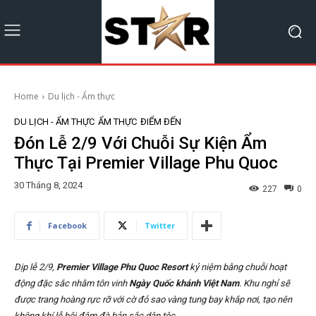
Home
Du lịch - Ẩm thực
DU LỊCH - ẨM THỰC
ẨM THỰC
ĐIỂM ĐẾN
Đón Lễ 2/9 Với Chuỗi Sự Kiện Ẩm
Thực Tại Premier Village Phu Quoc
30 Tháng 8, 2024
227
0
Facebook
Twitter
Dịp lễ 2/9,
Premier Village Phu Quoc Resort
kỷ niệm bằng chuỗi hoạt
động đặc sắc nhằm tôn vinh
Ngày Quốc khánh Việt Nam
. Khu nghỉ sẽ
được trang hoàng rực rỡ với cờ đỏ sao vàng tung bay khắp nơi, tạo nên
không khí lễ hội đậm đà bản sắc dân tộc.