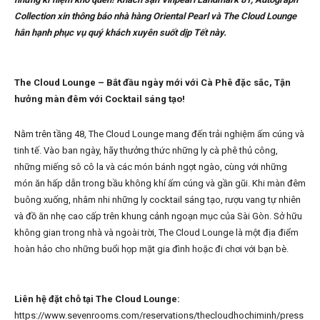
Collection xin thông báo nhà hàng Oriental Pearl và The Cloud Lounge
hân hạnh phục vụ quý khách xuyên suốt dịp Tết này.
The Cloud Lounge – Bắt đầu ngày mới với Cà Phê đặc sắc, Tận
hưởng màn đêm với Cocktail sáng tạo!
Nằm trên tầng 48, The Cloud Lounge mang đến trải nghiệm ấm cúng và
tinh tế. Vào ban ngày, hãy thưởng thức những ly cà phê thủ công,
những miếng sô cô la và các món bánh ngọt ngào, cùng với những
món ăn hấp dẫn trong bầu không khí ấm cúng và gần gũi. Khi màn đêm
buông xuống, nhâm nhi những ly cocktail sáng tạo, rượu vang tự nhiên
và đồ ăn nhẹ cao cấp trên khung cảnh ngoạn mục của Sài Gòn. Sở hữu
không gian trong nhà và ngoài trời, The Cloud Lounge là một địa điểm
hoàn hảo cho những buổi họp mặt gia đình hoặc đi chơi với bạn bè.
Liên hệ đặt chỗ tại The Cloud Lounge:
https://www.sevenrooms.com/reservations/thecloudhochiminh/press