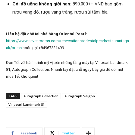
Gói đồ uống không giới hạn:
890.000++ VNĐ bao gồm
rượu vang đỏ, rượu vang trắng, rượu sủi tăm, bia.
Liên hệ đặt chỗ tại nhà hàng Oriental Pearl:
https://www.sevenrooms.com/reservations/orientalpearlrestaurantsgn
ak/press
hoặc gọi +84967221499
Đón Tết với hành trình mỹ vị trên những tầng mây tại Vinpearl Landmark
81, Autograph Collection. Nhanh tay đặt chỗ ngay bây giờ để có một
mùa Tết khó quên!
TAGS
Autograph Collection
Autograph Saigon
Vinpearl Landmark 81
Facebook
Twitter