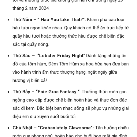
tối và thưởng thức bia không giới hạn chỉ trong ngày 29
tháng 2 năm 2024.
Thứ Năm – ” Hàu You Like That?”:
Khám phá các loại
hàu tươi ngon khác nhau. Quý khách có thể ăn trực tiếp từ
quầy hàu tươi hoặc thưởng thức hàu được chế biến đặc
sắc tại quầy nóng.
Thứ Sáu – “Lobster Friday Night
” Dành tặng những tín
đồ của tôm hùm, Đêm Tôm Hùm xa hoa hứa hẹn đưa bạn
vào hành trình ẩm thực thượng hạng, ngất ngây giữa
hương vị biển cả!
Thứ Bảy – “Foie Gras Fantasy “
: Thưởng thức món gan
ngỗng cao cấp được chế biến hoàn hảo và thực đơn đặc
sắc đi kèm. Đặc biệt ban nhạc sống sẽ phục vụ những giai
điệu êm dịu xuyên suốt buổi tối.
Chủ Nhật – “Crabsolutely Clawsome”:
Tận hưởng nhiều
món cua phong phú, hoàn hảo cho buổi họp mặt gia đình