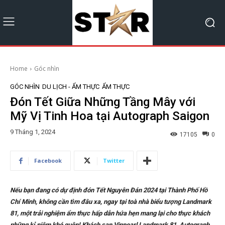
Home
Góc nhìn
GÓC NHÌN
DU LỊCH - ẨM THỰC
ẨM THỰC
Đón Tết Giữa Những Tầng Mây với
Mỹ Vị Tinh Hoa tại Autograph Saigon
9 Tháng 1, 2024
17105
0
Facebook
Twitter
Nếu bạn đang có dự định đón Tết Nguyên Đán 2024 tại Thành Phố Hồ
Chí Minh, không cần tìm đâu xa, ngay tại toà nhà biểu tượng Landmark
81, một trải nghiệm ẩm thực hấp dẫn hứa hẹn mang lại cho thực khách
những kỉ niệm khó quên! Khách sạn Vinpearl Landmark 81, Autograph