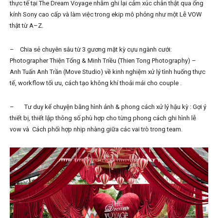
thực tế tại The Dream Voyage nhằm ghi lại cảm xúc chân thật qua ống
kính Sony cao cấp và làm việc trong ekip mô phỏng như một Lễ VOW
thật từ A–Z.
– Chia sẻ chuyên sâu từ 3 gương mặt kỳ cựu ngành cưới:
Photographer Thiện Tống & Minh Triều (Thien Tong Photography) –
Anh Tuấn Anh Trần (Move Studio) về kinh nghiệm xử lý tình huống thực
tế, workflow tối ưu, cách tạo không khí thoải mái cho couple .
– Tư duy kể chuyện bằng hình ảnh & phong cách xử lý hậu kỳ : Gợi ý
thiết bị, thiết lập thông số phù hợp cho từng phong cách ghi hình lễ
vow và Cách phối hợp nhịp nhàng giữa các vai trò trong team.