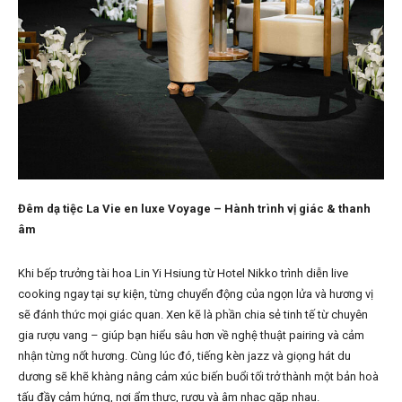
Đêm dạ tiệc La Vie en luxe Voyage – Hành trình vị giác & thanh
âm
Khi bếp trưởng tài hoa Lin Yi Hsiung từ Hotel Nikko trình diễn live
cooking ngay tại sự kiện, từng chuyển động của ngọn lửa và hương vị
sẽ đánh thức mọi giác quan. Xen kẽ là phần chia sẻ tinh tế từ chuyên
gia rượu vang – giúp bạn hiểu sâu hơn về nghệ thuật pairing và cảm
nhận từng nốt hương. Cùng lúc đó, tiếng kèn jazz và giọng hát du
dương sẽ khẽ khàng nâng cảm xúc biến buổi tối trở thành một bản hoà
tấu đầy cảm hứng, nơi ẩm thực, rượu và âm nhạc gặp nhau.