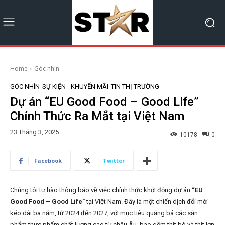
Home
Góc nhìn
GÓC NHÌN
SỰ KIỆN - KHUYẾN MÃI
TIN THỊ TRƯỜNG
Dự án “EU Good Food – Good Life”
Chính Thức Ra Mắt tại Việt Nam
23 Tháng 3, 2025
10178
0
Facebook
Twitter
Chúng tôi tự hào thông báo về việc chính thức khởi động dự án
“EU
Good Food – Good Life”
tại Việt Nam. Đây là một chiến dịch đổi mới
kéo dài ba năm, từ 2024 đến 2027, với mục tiêu quảng bá các sản
phẩm thực phẩm chất lượng cao từ châu Âu, bao gồm thịt bò và thịt lợn