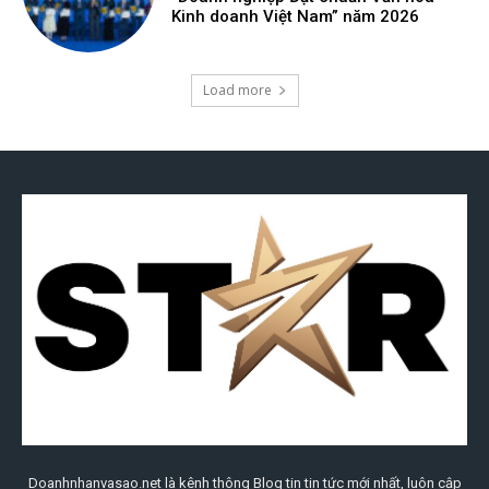
Doanhnhanvasao.net là kênh thông Blog tin tin tức mới nhất, luôn cập