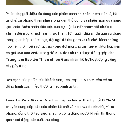
Phiên chợ giới thiệu đa dạng sản phẩm xanh như nến thơm, nón lá, túi
tái chế, xà phòng thiên nhiên, phụ kiện thủ công và nhiều món quà sáng
tạo khác. Điểm nhấn đặc biệt của sự kiện là
nến thơm tái chế do
chính đội ngũ khách sạn thực hiện
. Từ nguồn dầu ăn đã qua sử dụng
trong gian bếp khách sạn, đội ngũ đã thu gom và tái chế thành những
hộp nến thơm bền vững, trao vòng đời mới cho tài nguyên. Mỗi hộp nến
có giá
350.000 VNĐ
, trong đó
50% doanh thu
được đóng góp cho
Trung tâm Bảo tồn Thiên nhiên Gaia
nhằm hỗ trợ hoạt động trồng
cây gây rừng.
Bên cạnh sản phẩm của khách sạn, Eco Pop-up Market còn có sự
đồng hành của nhiều thương hiệu xanh uy tín:
Limart – Zero Waste
: Doanh nghiệp xã hội tại Thành phố Hồ Chí Minh
chuyên cung cấp các sản phẩm tái chế và zero waste như túi, ví, xà
phòng; đồng thời tạo việc làm cho cộng đồng người khiếm thị thông
qua hoạt động sản xuất thủ công.