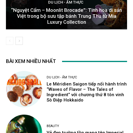
DU LỊCH - ẨM THỰC
“Nguyệt Cẩm – Moonlit Brocade”: Tinh hoa di sản
Việt trong bộ sưu tập bánh Trung Thu từ Mia
Luxury Collection
BÀI XEM NHIỀU NHẤT
DU LỊCH - ẨM THỰC
Le Méridien Saigon tiếp nối hành trình
“Waves of Flavor – The Tales of
Ingredient” với chương thứ 8 tôn vinh
Sò Điệp Hokkaido
BEAUTY
Vẻ đẹp trường tồn mang tên Imperial