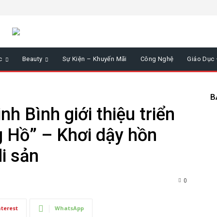
c
Beauty
Sự Kiện – Khuyến Mãi
Công Nghệ
Giáo Dục
B
h Bình giới thiệu triển
 Hồ” – Khơi dậy hồn
i sản
0
nterest
WhatsApp