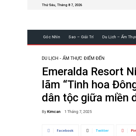
Thứ Sáu, Tháng 8 7, 2026
Góc Nhìn
Sao – Giải Trí
Du Lịch – Ẩm Thự
DU LỊCH - ẨM THỰC
ĐIỂM ĐẾN
Emeralda Resort Nin
lãm “Tinh hoa Đông
dân tộc giữa miền d
By
Kimcan
1 Tháng 7, 2025
Facebook
Twitter
Pi