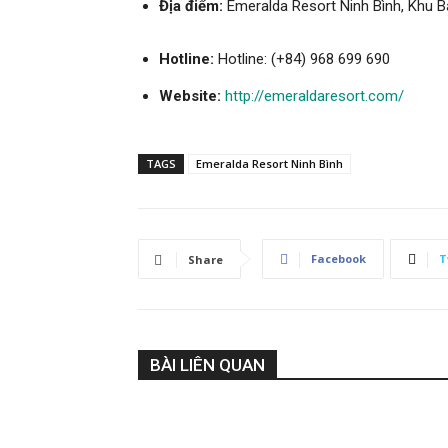
Địa điểm:
Emeralda Resort Ninh Bình, Khu Bả
Hotline:
Hotline:
(+84) 968 699 690
Website:
http://emeraldaresort.com/
TAGS
Emeralda Resort Ninh Bình
Facebook
T
Share
BÀI LIÊN QUAN