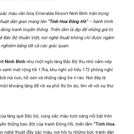
sắc màu văn hóa,
Emeralda Resort Ninh Bình
trân trọng
 thuật dân gian mang tên
“Tinh Hoa Đông Hồ”
– hành trình
g tranh truyền thống. Triển lãm là dịp để những giá trị
uê Bắc Bộ thuần Việt, nơi nghệ thuật không chỉ được ngắm
 nghiệm bằng tất cả các giác quan.
rt Ninh Bình
như một ngôi làng Bắc Bộ thu nhỏ nằm nép
iên xanh mát rộng tới 17ha, khu nghỉ sở hữu 172 phòng nghỉ
 núi non, hồ sen và những rặng tre rì rào. Nơi đây là
ột khoảng lặng để rời xa phố thị ồn ào, tìm về với sự thư
ủa làng quê Bắc bộ, cùng sắc màu tươi sáng nổi bật trên
yền thống bao đời của tranh Đông Hồ, triển lãm
“Tinh Hoa
 nghệ thuật đầy sắc màu, nơi hội tụ những bức tranh dân