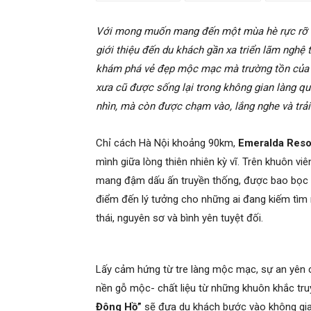
Với mong muốn mang đến một mùa hè rực rỡ 
giới thiệu đến du khách gần xa triển lãm nghệ
khám phá vẻ đẹp mộc mạc mà trường tồn của dòn
xưa cũ được sống lại trong không gian làng q
nhìn, mà còn được chạm vào, lắng nghe và trải
Chỉ cách Hà Nội khoảng 90km,
Emeralda Reso
mình giữa lòng thiên nhiên kỳ vĩ. Trên khuôn v
mang đậm dấu ấn truyền thống, được bao bọc bởi
điểm đến lý tưởng cho những ai đang kiếm tìm m
thái, nguyên sơ và bình yên tuyệt đối.
Lấy cảm hứng từ tre làng mộc mạc, sự an yên c
nền gỗ mộc- chất liệu từ những khuôn khắc tru
Đông Hồ”
sẽ đưa du khách bước vào không gian