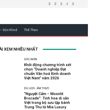
 – Sức Khoẻ
Thể Thao
ÀI XEM NHIỀU NHẤT
GÓC NHÌN
Khởi động chương trình xét
chọn “Doanh nghiệp Đạt
chuẩn Văn hoá Kinh doanh
Việt Nam” năm 2026
DU LỊCH - ẨM THỰC
“Nguyệt Cẩm – Moonlit
Brocade”: Tinh hoa di sản
Việt trong bộ sưu tập bánh
Trung Thu từ Mia Luxury