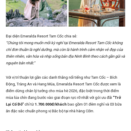
Đại diện Emeralda Resort Tam Cốc chia sẻ:
“Chúng tôi mong muốn mỗi kỳ nghỉ tại Emeralda Resort Tam Cốc không
chỉ đơn thuần là nghỉ dưỡng, mà còn là hành trình cảm nhận vẻ đẹp của
thiên nhiên, văn hóa và nhịp sống bản địa Ninh Bình theo cách gần gũi và
nguyên bản nhất.”
Với vị trí thuận lợi gần các danh thắng nổi tiếng như Tam Cốc – Bích
Động, Tràng An và Hang Múa, Emeralda Resort Tam Cốc được xem là
điểm dừng chân lý tưởng cho mùa hè 2026, đặc biệt trong thời điểm
mùa lúa chín đang bước vào giai đoạn rực rỡ nhất với gói ưu đãi
“Trở
Lại Cố Đô”
chỉ từ
1.700.000đ/khách
bao gồm 01 đêm nghỉ và 03 bữa
ăn đặc sắc chuẩn phong vị Bắc bộ tại nhà hàng Cốm.