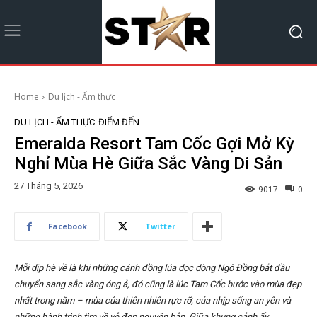
Home
Du lịch - Ẩm thực
DU LỊCH - ẨM THỰC
ĐIỂM ĐẾN
Emeralda Resort Tam Cốc Gợi Mở Kỳ
Nghỉ Mùa Hè Giữa Sắc Vàng Di Sản
27 Tháng 5, 2026
9017
0
Facebook
Twitter
Mỗi dịp hè về là khi những cánh đồng lúa dọc dòng Ngô Đồng bắt đầu
chuyển sang sắc vàng óng ả, đó cũng là lúc Tam Cốc bước vào mùa đẹp
nhất trong năm – mùa của thiên nhiên rực rỡ, của nhịp sống an yên và
những hành trình tìm về vẻ đẹp nguyên bản. Giữa khung cảnh ấy,