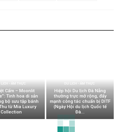
 LỊCH - ẨM THỰC
DU LỊCH - ẨM THỰC
ệt Cẩm – Moonlit
Hiệp hội Du lịch Đà Nẵng
”: Tinh hoa di sản
thường trực mở rộng, đẩy
ong bộ sưu tập bánh
mạnh công tác chuẩn bị DITF
Thu từ Mia Luxury
(Ngày Hội du lịch Quốc tế
Collection
Đà...