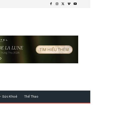
– Sức Khoẻ
Thể Thao