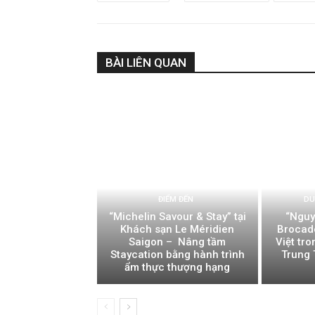
BÀI LIÊN QUAN
ĐIỂM ĐẾN
DU
“Michelin Savour & Stay” tại
“Nguy
Khách sạn Le Méridien
Brocade
Saigon – Nâng tầm
Việt tr
Staycation bằng hành trình
Trung 
ẩm thực thượng hạng