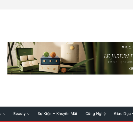
c
Beauty
Sự Kiện – Khuyến Mãi
Công Nghệ
Giáo Dục 