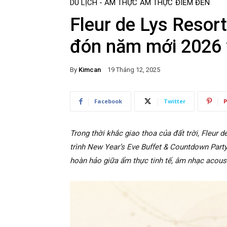
DU LỊCH - ẨM THỰC
ẨM THỰC
ĐIỂM ĐẾN
Fleur de Lys Resor
đón năm mới 2026 v
By
Kimcan
19 Tháng 12, 2025
Facebook
Twitter
P
Trong thời khắc giao thoa của đất trời, Fleur 
trình New Year’s Eve Buffet & Countdown Party 
hoàn hảo giữa ẩm thực tinh tế, âm nhạc acous