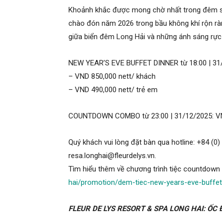
Khoảnh khắc được mong chờ nhất trong đêm sẽ
chào đón năm 2026 trong bầu không khí rộn rà
giữa biển đêm Long Hải và những ánh sáng rực 
NEW YEAR’S EVE BUFFET DINNER từ 18:00 | 31
– VND 850,000 nett/ khách
– VND 490,000 nett/ trẻ em
COUNTDOWN COMBO từ 23:00 | 31/12/2025: V
Quý khách vui lòng đặt bàn qua hotline: +84 (0
resa.longhai@fleurdelys.vn.
Tìm hiểu thêm về chương trình tiệc countdown t
hai/promotion/dem-tiec-new-years-eve-buffet
FLEUR DE LYS RESORT & SPA LONG HAI: ỐC