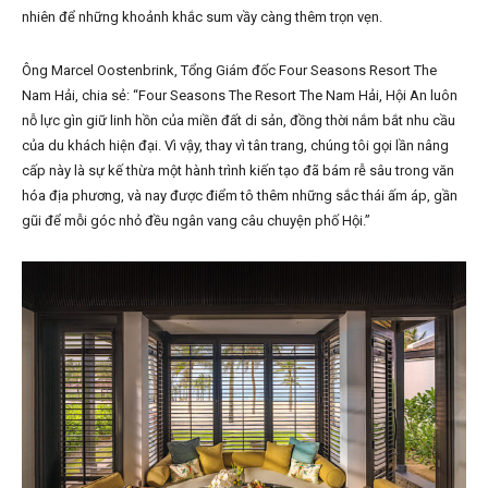
nhiên để những khoảnh khắc sum vầy càng thêm trọn vẹn.
Ông Marcel Oostenbrink, Tổng Giám đốc Four Seasons Resort The
Nam Hải, chia sẻ: “Four Seasons The Resort The Nam Hải, Hội An luôn
nỗ lực gìn giữ linh hồn của miền đất di sản, đồng thời nắm bắt nhu cầu
của du khách hiện đại. Vì vậy, thay vì tân trang, chúng tôi gọi lần nâng
cấp này là sự kế thừa một hành trình kiến tạo đã bám rễ sâu trong văn
hóa địa phương, và nay được điểm tô thêm những sắc thái ấm áp, gần
gũi để mỗi góc nhỏ đều ngân vang câu chuyện phố Hội.”