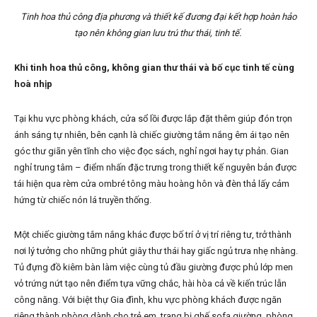
Tinh hoa thủ công địa phương và thiết kế đương đại kết hợp hoàn hảo
tạo nên không gian lưu trú thư thái, tinh tế.
Khi tinh hoa thủ công, không gian thư thái và bố cục tinh tế cùng
hoà nhịp
Tại khu vực phòng khách, cửa sổ lồi được lắp đặt thêm giúp đón trọn
ánh sáng tự nhiên, bên cạnh là chiếc giường tắm nắng êm ái tạo nên
góc thư giãn yên tĩnh cho việc đọc sách, nghỉ ngơi hay tự phản. Gian
nghỉ trung tâm – điểm nhấn đặc trưng trong thiết kế nguyên bản được
tái hiện qua rèm cửa ombré tông màu hoàng hôn và đèn thả lấy cảm
hứng từ chiếc nón lá truyền thống.
Một chiếc giường tắm nắng khác được bố trí ở vị trí riêng tư, trở thành
nơi lý tưởng cho những phút giây thư thái hay giấc ngủ trưa nhẹ nhàng.
Tủ đựng đồ kiêm bàn làm việc cùng tủ đầu giường được phủ lớp men
vỏ trứng nứt tạo nên điểm tựa vững chắc, hài hòa cả về kiến trúc lẫn
công năng. Với biệt thự Gia đình, khu vực phòng khách được ngăn
riêng thành phòng dành cho trẻ em, trang bị ghế sofa giường, phòng