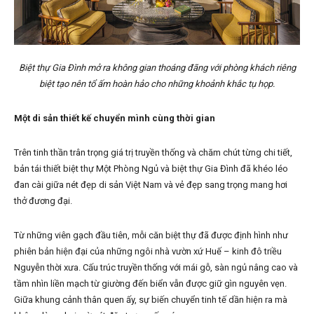
Biệt thự Gia Đình mở ra không gian thoáng đãng với phòng khách riêng
biệt tạo nên tổ ấm hoàn hảo cho những khoảnh khắc tụ họp.
Một di sản thiết kế chuyển mình cùng thời gian
Trên tinh thần trân trọng giá trị truyền thống và chăm chút từng chi tiết,
bản tái thiết biệt thự Một Phòng Ngủ và biệt thự Gia Đình đã khéo léo
đan cài giữa nét đẹp di sản Việt Nam và vẻ đẹp sang trọng mang hơi
thở đương đại.
Từ những viên gạch đầu tiên, mỗi căn biệt thự đã được định hình như
phiên bản hiện đại của những ngôi nhà vườn xứ Huế – kinh đô triều
Nguyễn thời xưa. Cấu trúc truyền thống với mái gỗ, sàn ngủ nâng cao và
tầm nhìn liền mạch từ giường đến biển vẫn được giữ gìn nguyên vẹn.
Giữa khung cảnh thân quen ấy, sự biến chuyển tinh tế dần hiện ra mà