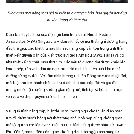
Diện mạo mới nâng tầm giá trị kiến trúc nguyên bản, hòa quyện nét đẹp
truyền thống và hiện đại.
Dưới bàn tay tài hoa của đội ngũ kiến trúc sư từ Hirsch Bedner
Associates (HBA) Singapore – đơn vị thiết kế nội thất nghỉ dưỡng hàng
đầu thế giới, các biệt thự sau khi sau nâng cấp vẫn tôn trọng tinh thần
thiết kế nguyên bản của kiến trúc sư Reda Amalou (AW2, Paris) và cố
nhà thiết kế nội thất Jaya Ibrahim. Các yếu tố đương đại được khéo léo
lồng ghép, tôn vinh dấu ấn đặc trưng đã định hình tên tuổi khu nghỉ
dưỡng từ ngày đầu. Với tầm nhìn hướng ra biển Đông và vườn nhiệt đới,
mỗi biệt thự trở thành chốn an trú dành cho các cặp đôi và gia đình
mong muốn tận hưởng không gian rộng mở, tĩnh tại và hòa mình trọn
vẹn vào vẻ đẹp nguyên sơ của thiên nhiên.
Sau quá trình nâng cấp, biệt thự Một Phòng Ngủ khoác lên diện mạo
rực rỡ, điểm xuyết bằng nội thất trang nhã, hoà hợp cùng không gian
mở rộng từ 80m² lên 87m². Biệt thự Gia Đình cũng được nâng từ 104m²
lên 108m², mang đến cảm giác khoáng đạt, tràn ngập ánh sáng tự