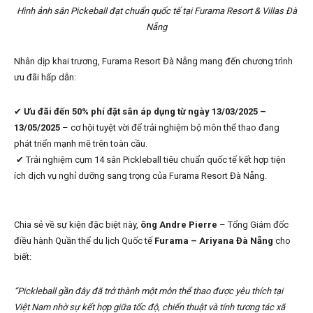
Hình ảnh sân Pickeball đạt chuẩn quốc tế tại Furama Resort & Villas Đà
Nẵng
Nhân dịp khai trương, Furama Resort Đà Nẵng mang đến chương trình
ưu đãi hấp dẫn:
✔
Ưu đãi đến 50% phí đặt sân áp dụng từ ngày 13/03/2025 –
13/05/2025
– cơ hội tuyệt vời để trải nghiệm bộ môn thể thao đang
phát triển mạnh mẽ trên toàn cầu.
✔ Trải nghiệm cụm 14 sân Pickleball tiêu chuẩn quốc tế kết hợp tiện
ích dịch vụ nghỉ dưỡng sang trọng của Furama Resort Đà Nẵng.
Chia sẻ về sự kiện đặc biệt này,
ông Andre Pierre
– Tổng Giám đốc
điều hành Quần thể du lịch Quốc tế
Furama – Ariyana Đà Nẵng
cho
biết:
“Pickleball gần đây đã trở thành một môn thể thao được yêu thích tại
Việt Nam nhờ sự kết hợp giữa tốc độ, chiến thuật và tính tương tác xã