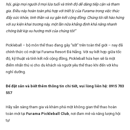
hội, giúp mọi người ở mọi lứa tuổi và trình độ dễ dàng tiếp cận và tham
gia. Điều này hoàn toàn phù hợp với triết lý của Furama trong việc thúc
đẩy sức khỏe, tinh thần và sự gắn kết cộng đồng. Chúng tôi rất hào hứng
với sự kiện khai trương này, một lần nữa khẳng định khả năng nhanh
chóng bắt kịp xu hướng mới của chúng tôi!”
Pickleball – bộ môn thể thao đang gây “sốt” trên toàn thế giới – nay đã
chính thức có mặt tại Furama Resort Đà Nẵng. Với sự kết hợp giữa tốc
độ, kỹ thuật và tính kết nối cộng đồng, Pickleball hứa hẹn sẽ là một
điểm nhấn thú vị cho du khách và người yêu thể thao khi đến với khu
nghỉ dưỡng.
Để đặt sân và biết thêm thông tin chi tiết, vui lòng liên hệ:
0915 703
557
Hãy sẵn sàng tham gia và khám phá một không gian thể thao hoàn
toàn mới tại
Furama Pickleball Club
, nơi đam mê và năng lượng hội
tụ!