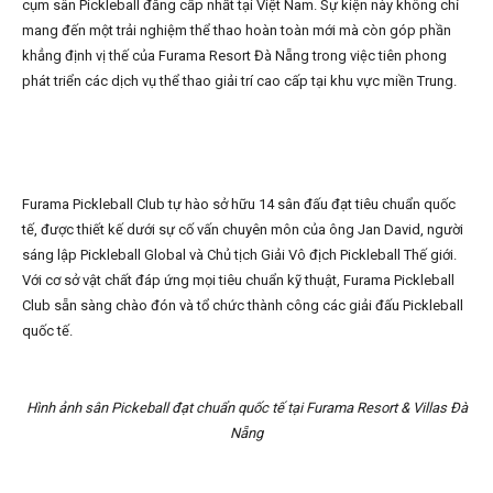
cụm sân Pickleball đẳng cấp nhất tại Việt Nam. Sự kiện này không chỉ
mang đến một trải nghiệm thể thao hoàn toàn mới mà còn góp phần
khẳng định vị thế của Furama Resort Đà Nẵng trong việc tiên phong
phát triển các dịch vụ thể thao giải trí cao cấp tại khu vực miền Trung.
Furama Pickleball Club tự hào sở hữu 14 sân đấu đạt tiêu chuẩn quốc
tế, được thiết kế dưới sự cố vấn chuyên môn của ông Jan David, người
sáng lập Pickleball Global và Chủ tịch Giải Vô địch Pickleball Thế giới.
Với cơ sở vật chất đáp ứng mọi tiêu chuẩn kỹ thuật, Furama Pickleball
Club sẵn sàng chào đón và tổ chức thành công các giải đấu Pickleball
quốc tế.
Hình ảnh sân Pickeball đạt chuẩn quốc tế tại Furama Resort & Villas Đà
Nẵng