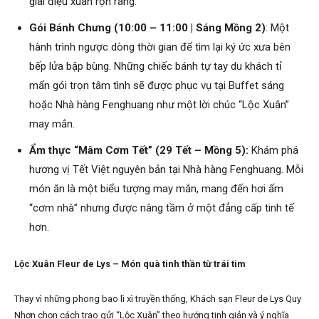
giai điệu xuân rộn ràng.
Gói Bánh Chưng (10:00 – 11:00 | Sáng Mồng 2)
: Một
hành trình ngược dòng thời gian để tìm lại ký ức xưa bên
bếp lửa bập bùng. Những chiếc bánh tự tay du khách tỉ
mẩn gói trọn tâm tình sẽ được phục vụ tại Buffet sáng
hoặc Nhà hàng Fenghuang như một lời chúc “Lộc Xuân”
may mắn.
Ẩm thực “Mâm Cơm Tết” (29 Tết – Mồng 5):
Khám phá
hương vị Tết Việt nguyên bản tại Nhà hàng Fenghuang. Mỗi
món ăn là một biểu tượng may mắn, mang đến hơi ấm
“cơm nhà” nhưng được nâng tầm ở một đẳng cấp tinh tế
hơn.
Lộc Xuân Fleur de Lys – Món quà tinh thần từ trái tim
Thay vì những phong bao lì xì truyền thống, Khách sạn Fleur de Lys Quy
Nhơn chọn cách trao gửi “Lộc Xuân” theo hướng tinh giản và ý nghĩa