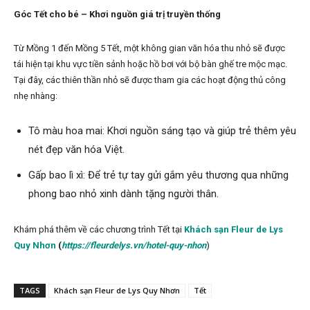
Góc Tết cho bé – Khơi nguồn giá trị truyền thống
Từ Mồng 1 đến Mồng 5 Tết, một không gian văn hóa thu nhỏ sẽ được
tái hiện tại khu vực tiền sảnh hoặc hồ bơi với bộ bàn ghế tre mộc mạc.
Tại đây, các thiên thần nhỏ sẽ được tham gia các hoạt động thủ công
nhẹ nhàng:
Tô màu hoa mai: Khơi nguồn sáng tạo và giúp trẻ thêm yêu
nét đẹp văn hóa Việt.
Gấp bao lì xì: Để trẻ tự tay gửi gắm yêu thương qua những
phong bao nhỏ xinh dành tặng người thân.
Khám phá
thêm về các chương trình Tết
tại
Khách sạn Fleur de Lys
Quy Nhơn
(
https://fleurdelys.vn/hotel-quy-nhon
)
TAGS
Khách sạn Fleur de Lys Quy Nhơn
Tết