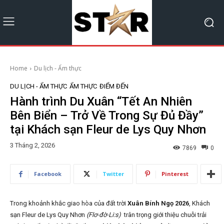
Home
Du lịch - Ẩm thực
DU LỊCH - ẨM THỰC
ẨM THỰC
ĐIỂM ĐẾN
Hành trình Du Xuân “Tết An Nhiên
Bên Biển – Trở Về Trong Sự Đủ Đầy”
tại Khách sạn Fleur de Lys Quy Nhơn
3 Tháng 2, 2026
7869
0
Facebook
Twitter
Pinterest
Trong khoảnh khắc giao hòa của đất trời
Xuân Bính Ngọ 2026
, Khách
sạn Fleur de Lys Quy Nhơn
(Flơ-đờ-Li:s)
trân trọng giới thiệu chuỗi trải