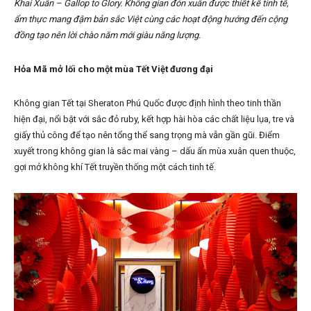
Khai Xuân – Gallop to Glory. Không gian đón xuân được thiết kế tinh tế,
ẩm thực mang đậm bản sắc Việt cùng các hoạt động hướng đến cộng
đồng tạo nên lời chào năm mới giàu năng lượng.
Hỏa Mã mở lối cho một mùa Tết Việt đương đại
Không gian Tết tại Sheraton Phú Quốc được định hình theo tinh thần
hiện đại, nổi bật với sắc đỏ ruby, kết hợp hài hòa các chất liệu lụa, tre và
giấy thủ công để tạo nên tổng thể sang trọng mà vẫn gần gũi. Điểm
xuyết trong không gian là sắc mai vàng – dấu ấn mùa xuân quen thuộc,
gợi mở không khí Tết truyền thống một cách tinh tế.