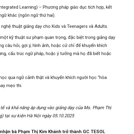
tegrated Learning) – Phương pháp giáo dục tích hợp, kết
gữ khác (ngôn ngữ thứ hai).
 nghệ thuật giảng dạy cho Kids và Teenagers và Adults.
 một kỹ thuật sư phạm quan trọng, đặc biệt trong giảng dạy
g câu hỏi, gợi ý, hình ảnh, hoặc cử chỉ để khuyến khích
 vựng, cấu trúc ngữ pháp, hoặc ý tưởng mà họ đã biết hoặc
học qua ngữ cảnh thật và khuyến khích người học “hòa
hay mẹo thi.
c tế và khả năng áp dụng vào giảng dạy của Ms. Phạm Thị
g) tại sự kiện Hà Nội ngày 05.10.2025
ng nhận bà Phạm Thị Kim Khánh trở thành GC TESOL