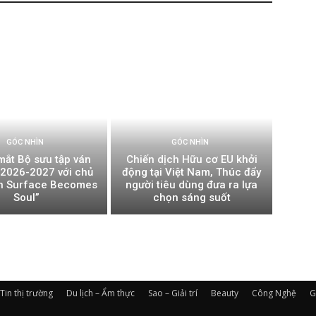
GÓC NHÌN
GÓC NHÌN
mắt Bộ sưu tập ván
Chiến dịch Hữu cơ EU khởi
t 2026-2027 với chủ
động tại Việt Nam, Thúc đẩy
n Surface Becomes
người tiêu dùng đưa ra lựa
Soul”
chọn sáng suốt
Tin thị trường
Du lịch – Ẩm thực
Sao – Giải trí
Beauty
Công Nghệ
G