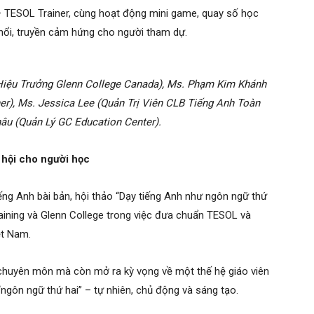
 TESOL Trainer, cùng hoạt động mini game, quay số học
nổi, truyền cảm hứng cho người tham dự.
Hiệu Trưởng Glenn College Canada), Ms. Phạm Kim Khánh
r), Ms. Jessica Lee (Quản Trị Viên CLB Tiếng Anh Toàn
âu (Quản Lý GC Education Center).
 hội cho người học
iếng Anh bài bản, hội thảo “Dạy tiếng Anh như ngôn ngữ thứ
raining và Glenn College trong việc đưa chuẩn TESOL và
ệt Nam.
 chuyên môn mà còn mở ra kỳ vọng về một thế hệ giáo viên
“ngôn ngữ thứ hai” – tự nhiên, chủ động và sáng tạo.