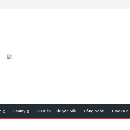
c
Beauty
Sự Kiện – Khuyến Mãi
Công Nghệ
Giáo Dục