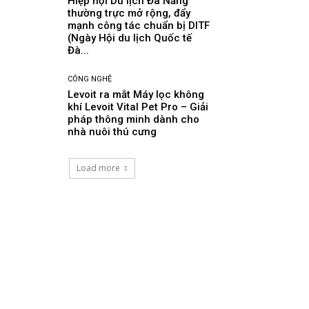
Hiệp hội Du lịch Đà Nẵng
thường trực mở rộng, đẩy
mạnh công tác chuẩn bị DITF
(Ngày Hội du lịch Quốc tế
Đà...
CÔNG NGHỆ
Levoit ra mắt Máy lọc không
khí Levoit Vital Pet Pro – Giải
pháp thông minh dành cho
nhà nuôi thú cưng
Load more