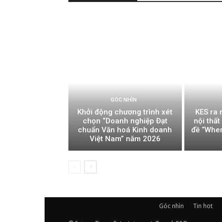
GÓC NHÌN
Khởi động chương trình xét
KES ra 
chọn “Doanh nghiệp Đạt
nội thấ
chuẩn Văn hoá Kinh doanh
đề “Whe
Việt Nam” năm 2026
Góc nhìn
Tin hot