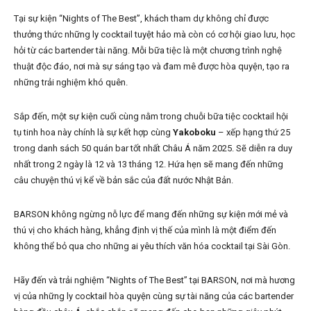
Tại sự kiện “Nights of The Best”, khách tham dự không chỉ được
thưởng thức những ly cocktail tuyệt hảo mà còn có cơ hội giao lưu, học
hỏi từ các bartender tài năng. Mỗi bữa tiệc là một chương trình nghệ
thuật độc đáo, nơi mà sự sáng tạo và đam mê được hòa quyện, tạo ra
những trải nghiệm khó quên.
Sắp đến, một sự kiện cuối cùng nằm trong chuỗi bữa tiệc cocktail hội
tụ tinh hoa này chính là sự kết hợp cùng
Yakoboku
– xếp hạng thứ 25
trong danh sách 50 quán bar tốt nhất Châu Á năm 2025. Sẽ diễn ra duy
nhất trong 2 ngày là 12 và 13 tháng 12. Hứa hẹn sẽ mang đến những
câu chuyện thú vị kể về bản sắc của đất nước Nhật Bản.
BARSON không ngừng nỗ lực để mang đến những sự kiện mới mẻ và
thú vị cho khách hàng, khẳng định vị thế của mình là một điểm đến
không thể bỏ qua cho những ai yêu thích văn hóa cocktail tại Sài Gòn.
Hãy đến và trải nghiệm “Nights of The Best” tại BARSON, nơi mà hương
vị của những ly cocktail hòa quyện cùng sự tài năng của các bartender