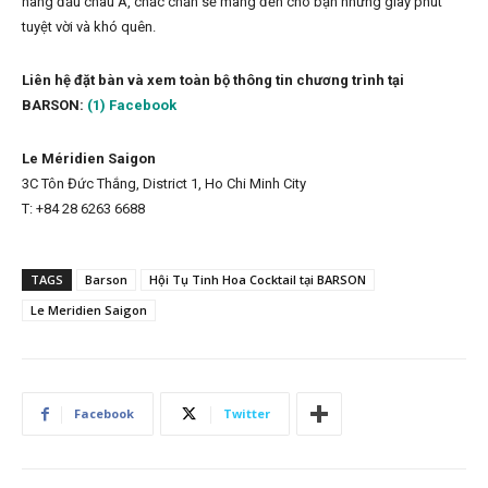
hàng đầu châu Á, chắc chắn sẽ mang đến cho bạn những giây phút
tuyệt vời và khó quên.
Liên hệ đặt bàn và xem toàn bộ thông tin chương trình tại
BARSON:
(1) Facebook
Le Méridien Saigon
3C Tôn Đức Thắng, District 1, Ho Chi Minh City
T: +84 28 6263 6688
TAGS
Barson
Hội Tụ Tinh Hoa Cocktail tại BARSON
Le Meridien Saigon
Facebook
Twitter