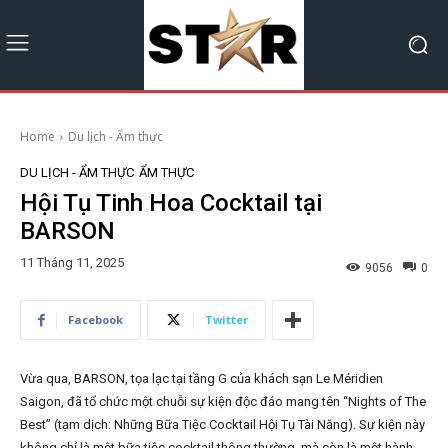
Home
Du lịch - Ẩm thực
DU LỊCH - ẨM THỰC
ẨM THỰC
Hội Tụ Tinh Hoa Cocktail tại
BARSON
11 Tháng 11, 2025
9056
0
Facebook
Twitter
Vừa qua, BARSON, tọa lạc tại tầng G của khách sạn Le Méridien
Saigon, đã tổ chức một chuỗi sự kiện độc đáo mang tên “Nights of The
Best” (tạm dịch: Những Bữa Tiệc Cocktail Hội Tụ Tài Năng). Sự kiện này
không chỉ là một bữa tiệc cocktail thông thường, mà còn là một hành