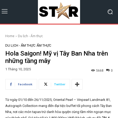
Home
Du lịch - Ẩm thực
DU LỊCH - ẨM THỰC
ẨM THỰC
Hola Saigon! Mỹ vị Tây Ban Nha trên
những tầng mây
1 Tháng 10, 2025
5668
0
Facebook
Twitter
Từ ngày 01/10 đến 26/11/2025, Oriental Pearl – Vinpearl Landmark 81,
Autograph Collection mang đến đại tiệc buffet tối phong cách Tây Ban
Nha, nơi các món tapas trứ danh hòa quyện cùng tầm nhìn ngoạn mục
của thành phố. Giá tiệc tối từ 1.800.000++ VNĐ/khách, với ưu đãi
“Đi 4