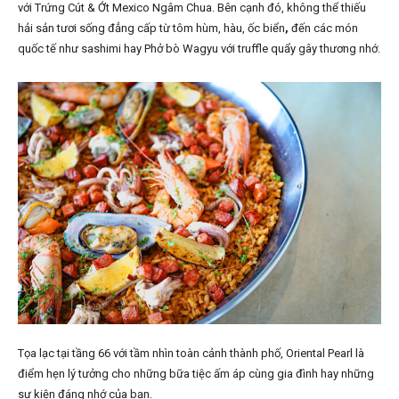
với Trứng Cút & Ớt Mexico Ngâm Chua. Bên cạnh đó, không thể thiếu
hải sản tươi sống đẳng cấp từ tôm hùm, hàu, ốc biển
,
đến các món
quốc tế như sashimi hay Phở bò Wagyu với truffle quẩy gây thương nhớ.
Tọa lạc tại tầng 66 với tầm nhìn toàn cảnh thành phố, Oriental Pearl là
điểm hẹn lý tưởng cho những bữa tiệc ấm áp cùng gia đình hay những
sự kiện đáng nhớ của bạn.