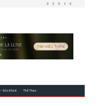
 – Sức Khoẻ
Thể Thao