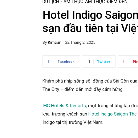
DU LỊCH - ẨM THỰC
ẨM THỰC
ĐIỂM ĐẾN
Hotel Indigo Saigo
sạn đầu tiên tại Vi
By
Kimcan
22 Tháng 2, 2025
Facebook
Twitter
Pi
Khám phá nhịp sống sôi động của Sài Gòn qua lă
The City – điểm đến mới đầy cảm hứng.
IHG Hotels & Resorts
, một trong những tập đo
khai trương khách sạn
Hotel Indigo Saigon The 
Indigo tại thị trường Việt Nam.