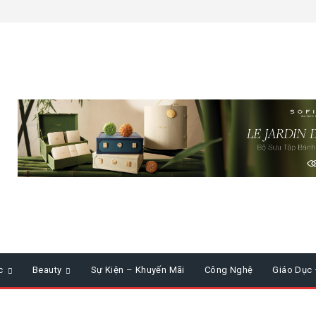
c
Beauty
Sự Kiện – Khuyến Mãi
Công Nghệ
Giáo Dục