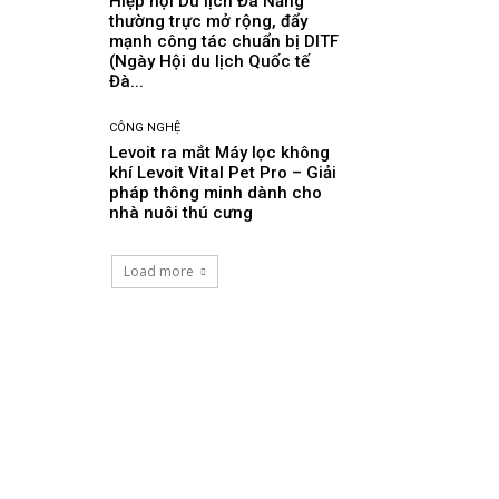
Hiệp hội Du lịch Đà Nẵng
thường trực mở rộng, đẩy
mạnh công tác chuẩn bị DITF
(Ngày Hội du lịch Quốc tế
Đà...
CÔNG NGHỆ
Levoit ra mắt Máy lọc không
khí Levoit Vital Pet Pro – Giải
pháp thông minh dành cho
nhà nuôi thú cưng
Load more