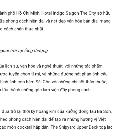
ành phố Hồ Chí Minh, Hotel Indigo Saigon The City sở hữu
 giữa phong cách hiện đại và nét đẹp văn hóa bản địa, mang
o cách chân thực nhất.
goài trời tại tầng thượng
a lịch sử, văn hóa và nghệ thuật, với những tác phẩm
 được tuyển chọn tỉ mỉ, và những đường nét phản ánh câu
hình ảnh con hẻm Sài Gòn với những chi tiết thân thuộc,
n tấu thành những góc làm việc đầy phong cách.
 đưa trở lại thời kỳ hoàng kim của xưởng đóng tàu Ba Son,
theo phong cách hiện đại để tạo ra những hương vị Việt
ác món cocktail hấp dẫn. The Shipyard Upper Deck toạ lạc