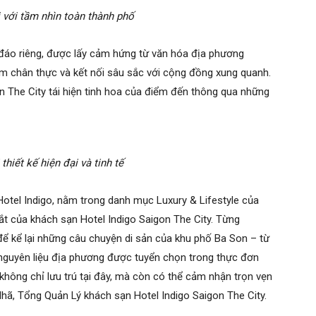
i với tầm nhìn toàn thành phố
đáo riêng, được lấy cảm hứng từ văn hóa địa phương
 chân thực và kết nối sâu sắc với cộng đồng xung quanh.
gon The City tái hiện tinh hoa của điểm đến thông qua những
thiết kế hiện đại và tinh tế
 Hotel Indigo, nằm trong danh mục Luxury & Lifestyle của
ắt của khách sạn Hotel Indigo Saigon The City. Từng
ể kể lại những câu chuyện di sản của khu phố Ba Son – từ
c nguyên liệu địa phương được tuyển chọn trong thực đơn
hông chỉ lưu trú tại đây, mà còn có thể cảm nhận trọn vẹn
Nhã, Tổng Quản Lý khách sạn Hotel Indigo Saigon The City.