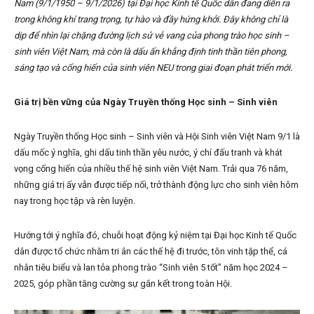
Nam (9/1/1950 – 9/1/2026) tại Đại học Kinh tế Quốc dân đang diễn ra
trong không khí trang trọng, tự hào và đầy hứng khởi. Đây không chỉ là
dịp để nhìn lại chặng đường lịch sử vẻ vang của phong trào học sinh –
sinh viên Việt Nam, mà còn là dấu ấn khẳng định tinh thần tiên phong,
sáng tạo và cống hiến của sinh viên NEU trong giai đoạn phát triển mới.
Giá trị bền vững của Ngày Truyền thống Học sinh – Sinh viên
Ngày Truyền thống Học sinh – Sinh viên và Hội Sinh viên Việt Nam 9/1 là
dấu mốc ý nghĩa, ghi dấu tinh thần yêu nước, ý chí đấu tranh và khát
vọng cống hiến của nhiều thế hệ sinh viên Việt Nam. Trải qua 76 năm,
những giá trị ấy vẫn được tiếp nối, trở thành động lực cho sinh viên hôm
nay trong học tập và rèn luyện.
Hướng tới ý nghĩa đó, chuỗi hoạt động kỷ niệm tại Đại học Kinh tế Quốc
dân được tổ chức nhằm tri ân các thế hệ đi trước, tôn vinh tập thể, cá
nhân tiêu biểu và lan tỏa phong trào “Sinh viên 5 tốt” năm học 2024 –
2025, góp phần tăng cường sự gắn kết trong toàn Hội.