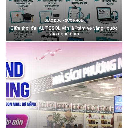
GIÁO DỤC - SỨC KHOẺ
Giữa thời đại AI, TESOL vẫn là “tấm vé vàng” bước
vào nghề giáo