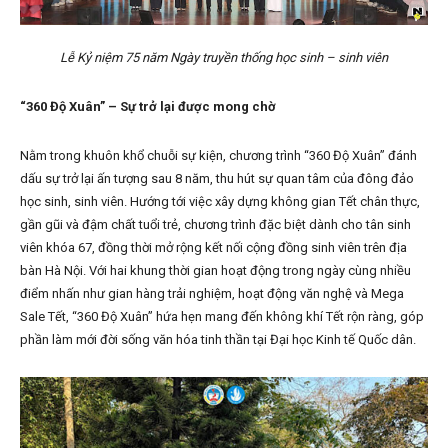
Lễ Kỷ niệm 75 năm Ngày truyền thống học sinh – sinh viên
“360 Độ Xuân” – Sự trở lại được mong chờ
Nằm trong khuôn khổ chuỗi sự kiện, chương trình “360 Độ Xuân” đánh
dấu sự trở lại ấn tượng sau 8 năm, thu hút sự quan tâm của đông đảo
học sinh, sinh viên. Hướng tới việc xây dựng không gian Tết chân thực,
gần gũi và đậm chất tuổi trẻ, chương trình đặc biệt dành cho tân sinh
viên khóa 67, đồng thời mở rộng kết nối cộng đồng sinh viên trên địa
bàn Hà Nội. Với hai khung thời gian hoạt động trong ngày cùng nhiều
điểm nhấn như gian hàng trải nghiệm, hoạt động văn nghệ và Mega
Sale Tết, “360 Độ Xuân” hứa hẹn mang đến không khí Tết rộn ràng, góp
phần làm mới đời sống văn hóa tinh thần tại Đại học Kinh tế Quốc dân.