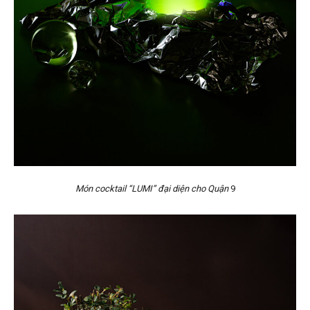
Món cocktail “LUMI” đại diện cho Quận
9