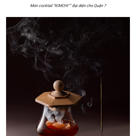
Món cocktail “KIMCHI°” đại diện cho Quận 7