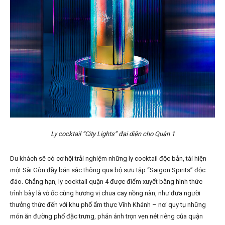
Ly cocktail “City Lights” đại diện cho Quận 1
Du khách sẽ có cơ hội trải nghiệm những ly cocktail độc bản, tái hiện
một Sài Gòn đầy bản sắc thông qua bộ sưu tập “Saigon Spirits” độc
đáo. Chẳng hạn, ly cocktail quận 4 được điểm xuyết bằng hình thức
trình bày là vỏ ốc cùng hương vị chua cay nồng nàn, như đưa người
thưởng thức đến với khu phố ẩm thực Vĩnh Khánh – nơi quy tụ những
món ăn đường phố đặc trưng, phản ánh trọn vẹn nét riêng của quận