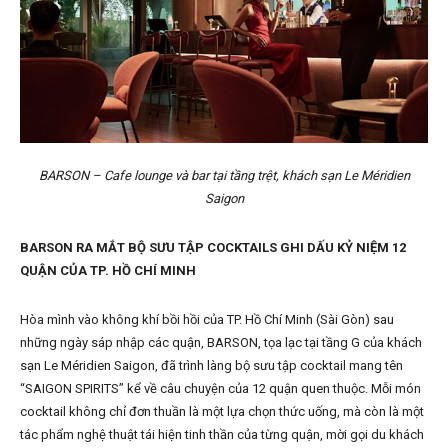
BARSON – Cafe lounge và bar tại tầng trệt, khách sạn Le Méridien
Saigon
BARSON RA MẮT BỘ SƯU TẬP COCKTAILS GHI DẤU KỶ NIỆM 12
QUẬN CỦA TP. HỒ CHÍ MINH
Hòa mình vào không khí bồi hồi của TP. Hồ Chí Minh (Sài Gòn) sau
những ngày sáp nhập các quận, BARSON, tọa lạc tại tầng G của khách
sạn Le Méridien Saigon, đã trình làng bộ sưu tập cocktail mang tên
“SAIGON SPIRITS” kể về câu chuyện của 12 quận quen thuộc. Mỗi món
cocktail không chỉ đơn thuần là một lựa chọn thức uống, mà còn là một
tác phẩm nghệ thuật tái hiện tinh thần của từng quận, mời gọi du khách