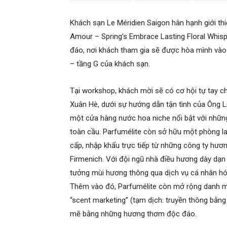
Khách sạn Le Méridien Saigon hân hạnh giới t
Amour – Spring’s Embrace Lasting Floral Whis
đáo, nơi khách tham gia sẽ được hòa mình vào
– tầng G của khách sạn.
Tại workshop, khách mời sẽ có cơ hội tự tay
Xuân Hè, dưới sự hướng dẫn tận tình của Ông Li
một cửa hàng nước hoa niche nổi bật với những 
toàn cầu. Parfumélite còn sở hữu một phòng la
cấp, nhập khẩu trực tiếp từ những công ty hươn
Firmenich. Với đội ngũ nhà điều hương dày dạn
tưởng mùi hương thông qua dịch vụ cá nhân hó
Thêm vào đó, Parfumélite còn mở rộng danh mụ
“scent marketing” (tạm dịch: truyền thông bằ
mẽ bằng những hương thơm độc đáo.