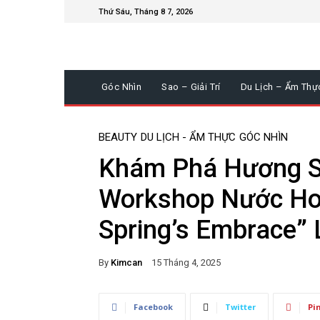
Thứ Sáu, Tháng 8 7, 2026
Góc Nhìn
Sao – Giải Trí
Du Lịch – Ẩm Thự
BEAUTY
DU LỊCH - ẨM THỰC
GÓC NHÌN
Khám Phá Hương S
Workshop Nước Ho
Spring’s Embrace” 
By
Kimcan
15 Tháng 4, 2025
Facebook
Twitter
Pi