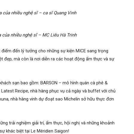
a của nhiều nghệ sĩ – ca sĩ Quang Vinh
a của nhiều nghệ sĩ – MC Liêu Hà Trinh
t điểm đến lý tưởng cho những sự kiện MICE sang trọng
yệt đẹp, mà còn là nơi diễn ra các hoạt động ẩm thực và sự
a khách sạn bao gồm: BARSON – mô hình quán cà phê &
; Latest Recipe, nhà hàng phục vụ cả ngày và buffet với chủ
kuna, nhà hàng vinh dự đoạt sao Michelin sở hữu thực đơn
ững trải nghiệm giải trí, ẩm thực, hội nghị và những khoảnh
ự khác biệt tại Le Méridien Saigon!