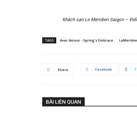
Khách sạn Le Méridien Saigon – Điể
TAGS
Avec Amour - Spring's Embrace
LeMeridie
Facebook
T
Share
BÀI LIÊN QUAN