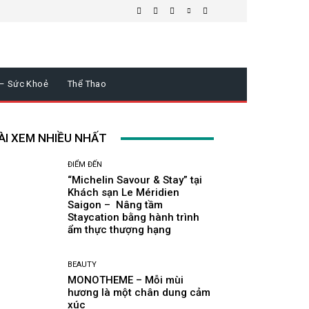
 – Sức Khoẻ
Thể Thao
ÀI XEM NHIỀU NHẤT
ĐIỂM ĐẾN
“Michelin Savour & Stay” tại
Khách sạn Le Méridien
Saigon – Nâng tầm
Staycation bằng hành trình
ẩm thực thượng hạng
BEAUTY
MONOTHEME – Mỗi mùi
hương là một chân dung cảm
xúc