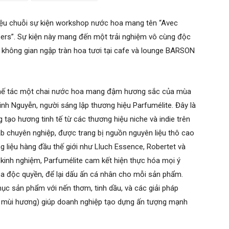
hiệu chuỗi sự kiện workshop nước hoa mang tên “Avec
pers”. Sự kiện này mang đến một trải nghiệm vô cùng độc
 không gian ngập tràn hoa tươi tại cafe và lounge BARSON
 chế tác một chai nước hoa mang đậm hương sắc của mùa
nh Nguyễn, người sáng lập thương hiệu Parfumélite. Đây là
tạo hương tinh tế từ các thương hiệu niche và indie trên
b chuyên nghiệp, được trang bị nguồn nguyên liệu thô cao
g liệu hàng đầu thế giới như Lluch Essence, Robertet và
 kinh nghiệm, Parfumélite cam kết hiện thực hóa mọi ý
a độc quyền, để lại dấu ấn cá nhân cho mỗi sản phẩm.
c sản phẩm với nến thơm, tinh dầu, và các giải pháp
ng mùi hương) giúp doanh nghiệp tạo dựng ấn tượng mạnh