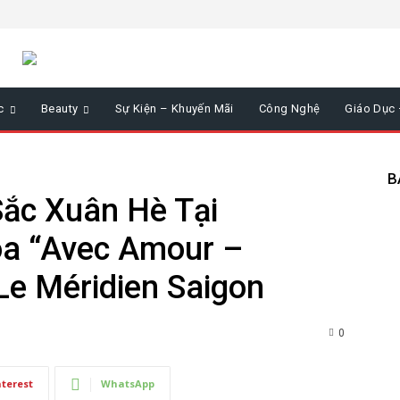
c
Beauty
Sự Kiện – Khuyến Mãi
Công Nghệ
Giáo Dục
B
ắc Xuân Hè Tại
a “Avec Amour –
Le Méridien Saigon
0
nterest
WhatsApp