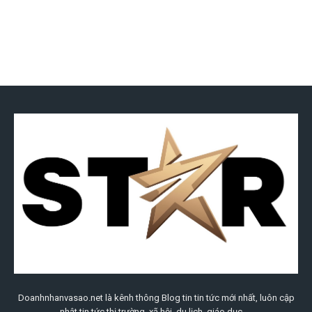
Doanhnhanvasao.net là kênh thông Blog tin tin tức mới nhất, luôn cập
nhật tin tức thị trường, xã hội, du lịch, giáo dục ,...