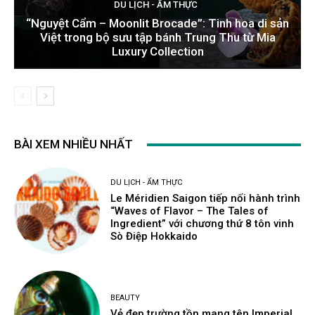
DU LỊCH - ẨM THỰC
“Nguyệt Cẩm – Moonlit Brocade”: Tinh hoa di sản
Việt trong bộ sưu tập bánh Trung Thu từ Mia
Luxury Collection
BÀI XEM NHIỀU NHẤT
DU LỊCH - ẨM THỰC
Le Méridien Saigon tiếp nối hành trình
“Waves of Flavor – The Tales of
Ingredient” với chương thứ 8 tôn vinh
Sò Điệp Hokkaido
BEAUTY
Vẻ đẹp trường tồn mang tên Imperial