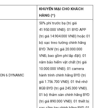
KHUYẾN MẠI CHO KHÁCH
HÀNG (*)
50% phí trước bạ (trị giá
41.950.000 VNĐ). 01 BYD APP
(trị giá 14.904.000 VNĐ) hoặc 01
bộ sạc treo tường chính hãng
BYD 7kW (trị giá 20.000.000
VNĐ, bao gồm phí lắp đặt). 01
năm bảo hiểm vật chất (trị giá
10.000.000 VNĐ). 01 camera
ION 6 DYNAMIC
hành trình chính hãng BYD (trị
giá 1.756.700 VNĐ). 01 thẻ nhớ
8GB BYD (trị giá 245.300 VNĐ).
01 bộ thảm sàn chính hãng BYD
(trị giá 890.000 VNĐ). 01 thiết bị
sạc cầm tay chính hãng BYD, 01