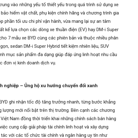
 trung vào những yếu tố thiết yếu trong quá trình sử dụng xe
 bảo hiểm vật chất, phụ kiện chính hãng và chương trình gia
p phần tối ưu chi phí vận hành, vừa mang lại sự an tâm
bất kể lựa chọn các dòng xe thuần điện (EV) hay DM-i Super
 cho 7 mẫu xe BYD cùng các phiên bản và thuộc nhiều phân
gọn, sedan DM-i Super Hybrid tiết kiệm nhiên liệu, SUV
anh mục sản phẩm đa dạng giúp đáp ứng linh hoạt nhu cầu
 đơn vị kinh doanh dịch vụ.
h nghiệp – Ủng hộ xu hướng chuyển đổi xanh
, BYD ghi nhận tốc độ tăng trưởng nhanh, từng bước khẳng
g lượng mới nổi bật trên thị trường. Bên cạnh các chương
 Việt Nam đồng thời triển khai những chính sách bán hàng
iệc cung cấp giải pháp tài chính linh hoạt và xây dựng
tác với các tổ chức tài chính và ngân hàng uy tín như