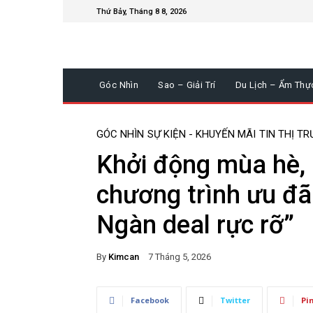
Thứ Bảy, Tháng 8 8, 2026
Góc Nhìn
Sao – Giải Trí
Du Lịch – Ẩm Thự
GÓC NHÌN
SỰ KIỆN - KHUYẾN MÃI
TIN THỊ T
Khởi động mùa hè, 
chương trình ưu đãi
Ngàn deal rực rỡ”
By
Kimcan
7 Tháng 5, 2026
Facebook
Twitter
Pi