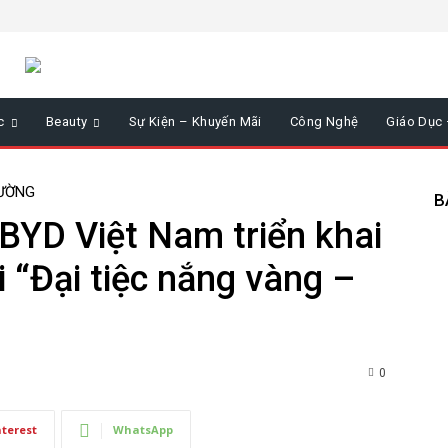
c
Beauty
Sự Kiện – Khuyến Mãi
Công Nghệ
Giáo Dục
RƯỜNG
B
BYD Việt Nam triển khai
 “Đại tiệc nắng vàng –
0
nterest
WhatsApp