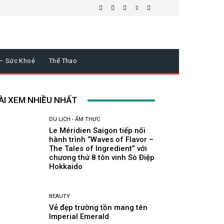
 – Sức Khoẻ
Thể Thao
ÀI XEM NHIỀU NHẤT
DU LỊCH - ẨM THỰC
Le Méridien Saigon tiếp nối
hành trình “Waves of Flavor –
The Tales of Ingredient” với
chương thứ 8 tôn vinh Sò Điệp
Hokkaido
BEAUTY
Vẻ đẹp trường tồn mang tên
Imperial Emerald