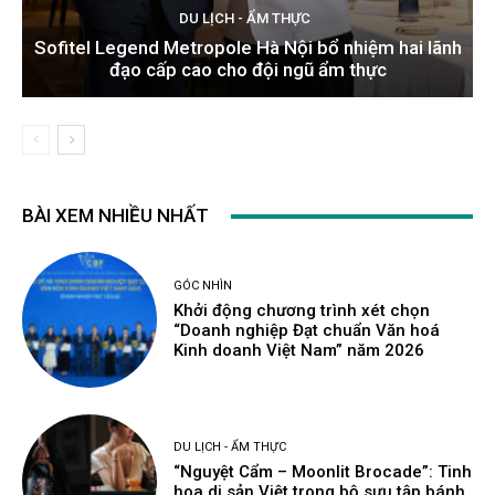
DU LỊCH - ẨM THỰC
Sofitel Legend Metropole Hà Nội bổ nhiệm hai lãnh
đạo cấp cao cho đội ngũ ẩm thực
BÀI XEM NHIỀU NHẤT
GÓC NHÌN
Khởi động chương trình xét chọn
“Doanh nghiệp Đạt chuẩn Văn hoá
Kinh doanh Việt Nam” năm 2026
DU LỊCH - ẨM THỰC
“Nguyệt Cẩm – Moonlit Brocade”: Tinh
hoa di sản Việt trong bộ sưu tập bánh