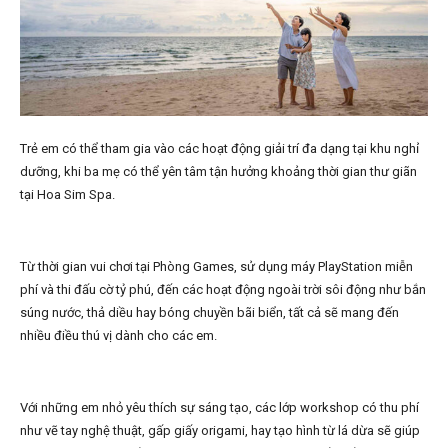
Trẻ em có thể tham gia vào các hoạt động giải trí đa dạng tại khu nghỉ
dưỡng, khi ba mẹ có thể yên tâm tận hưởng khoảng thời gian thư giãn
tại Hoa Sim Spa.
Từ thời gian vui chơi tại Phòng Games, sử dụng máy PlayStation miễn
phí và thi đấu cờ tỷ phú, đến các hoạt động ngoài trời sôi động như bắn
súng nước, thả diều hay bóng chuyền bãi biển, tất cả sẽ mang đến
nhiều điều thú vị dành cho các em.
Với những em nhỏ yêu thích sự sáng tạo, các lớp workshop có thu phí
như vẽ tay nghệ thuật, gấp giấy origami, hay tạo hình từ lá dừa sẽ giúp