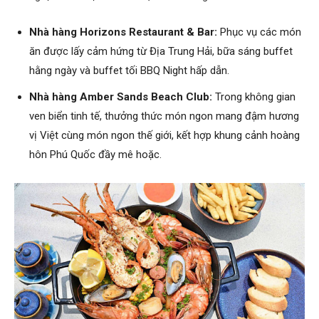
Nhà hàng Horizons Restaurant & Bar:
Phục vụ các món
ăn được lấy cảm hứng từ Địa Trung Hải, bữa sáng buffet
hằng ngày và buffet tối BBQ Night hấp dẫn.
Nhà hàng Amber Sands Beach Club:
Trong không gian
ven biển tinh tế, thưởng thức món ngon mang đậm hương
vị Việt cùng món ngon thế giới, kết hợp khung cảnh hoàng
hôn Phú Quốc đầy mê hoặc.