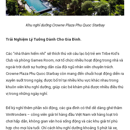
Khu nghỉ dưỡng Crowne Plaza Phu Quoc Starbay
Trải Nghiệm Lý Tưởng Dành Cho Gia Đình.
Các “nhà thám hiểm nhí” sẽ thích thú với câu lạc bộ trẻ em Tribe Kid’s
Club và phòng Games Room, nơi tổ chức nhiều hoạt động trong nhà và
ngoài trời dưới sự hướng dẫn của đội ngũ nhân viên chuyên trách.
Crowne Plaza Phu Quoc Starbay còn mang đến chuỗi hoạt động diễn ra
xuyên suốt trong ngày, được bố trí tại nhiều khu vực khác nhau trong
khuôn viên khu nghỉ dưỡng, giúp các bé khám phá được nhiều điều thú
vị trong những ngày nghỉ.
Để kỳ nghỉ thêm phần sôi động, các gia đình có thể dễ dàng ghé thăm
VinWonders – công viên giải trí hàng đầu Việt Nam với hàng loạt trò
chơi hấp dẫn, không gian văn hoá sống động và các khu giải trí phù
hợp cho mọi lứa tuổi. Chỉ cách khu nghỉ dưỡng khoảng 5 phút lái xe,