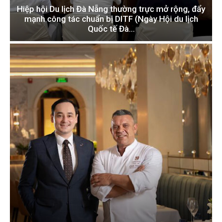
Hiệp hội Du lịch Đà Nẵng thường trực mở rộng, đẩy
mạnh công tác chuẩn bị DITF (Ngày Hội du lịch
Quốc tế Đà...