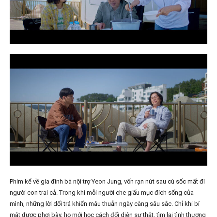
Phim kể về gia đình bà nội trợ Yeon Jung, vốn rạn nứt sau cú sốc mất đi
người con trai cả. Trong khi mỗi người che giấu mục đích sống của
mình, những lời dối trá khiến mâu thuẫn ngày càng sâu sắc. Chỉ khi bí
mật được phơi bày, họ mới học cách đối diện sự thật, tìm lại tình thương