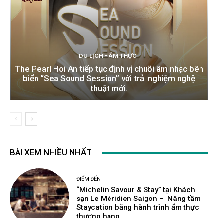
DU LỊCH - ẨM THỰC
The Pearl Hoi An tiếp tục định vị chuỗi âm nhạc bên
biển “Sea Sound Session” với trải nghiệm nghệ
thuật mới.
BÀI XEM NHIỀU NHẤT
ĐIỂM ĐẾN
“Michelin Savour & Stay” tại Khách
sạn Le Méridien Saigon – Nâng tầm
Staycation bằng hành trình ẩm thực
thượng hạng