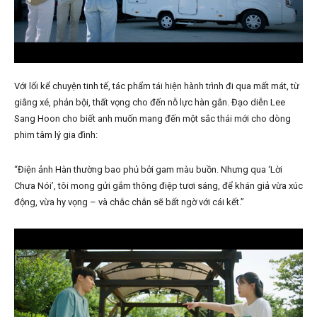
Với lối kể chuyện tinh tế, tác phẩm tái hiện hành trình đi qua mất mát, từ
giằng xé, phản bội, thất vọng cho đến nỗ lực hàn gắn. Đạo diễn Lee
Sang Hoon cho biết anh muốn mang đến một sắc thái mới cho dòng
phim tâm lý gia đình:
“Điện ảnh Hàn thường bao phủ bởi gam màu buồn. Nhưng qua ‘Lời
Chưa Nói’, tôi mong gửi gắm thông điệp tươi sáng, để khán giả vừa xúc
động, vừa hy vọng – và chắc chắn sẽ bất ngờ với cái kết.”