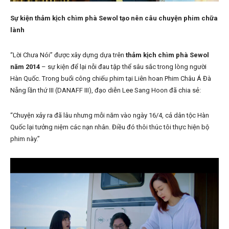
Sự kiện thảm kịch chìm phà Sewol tạo nên câu chuyện phim chữa
lành
“Lời Chưa Nói” được xây dựng dựa trên
thảm kịch chìm phà Sewol
năm 2014
– sự kiện để lại nỗi đau tập thể sâu sắc trong lòng người
Hàn Quốc. Trong buổi công chiếu phim tại Liên hoan Phim Châu Á Đà
Nẵng lần thứ III (DANAFF III), đạo diễn Lee Sang Hoon đã chia sẻ:
“Chuyện xảy ra đã lâu nhưng mỗi năm vào ngày 16/4, cả dân tộc Hàn
Quốc lại tưởng niệm các nạn nhân. Điều đó thôi thúc tôi thực hiện bộ
phim này.”