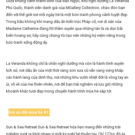
Giữa khung cảnh thanh bình của đảo Ngọc, khu nghỉ dưỡng La Veranda
Phú Quốc, thành viên danh giá của MGallery Collection, chào đón bạn
đến với thế giới nơi mỗi ngày hè là một bức tranh phong cảnh tuyệt đẹp.
Trong bầu không khí mang dấu ấn kiến trúc Pháp cổ, nơi di sản của
Madame Catherine đang thì thầm xuyên qua những tán lá và dọc bãi
biển hoang sơ, hãy cùng chúng tôi tạo nên những kỷ niệm riêng trong
bức tranh sống động ấy.
La Veranda không chỉ là chốn nghỉ dưỡng mà còn là hành trình xuyên
lịch sử, nơi dấu ấn của một thời vàng son xưa cũ vẫn vang vọng khắp
các hành lang của dinh thự, nơi những khu vườn nhiệt đới là vòng tay an
ủi, vỗ về của mẹ thiên nhiên, nơi để bạn trải nghiệm và lưu giữ những
khoảnh khắc tươi đẹp trong chuyến hành trình mùa hè sắp tới.
Gói ưu đãi mùa hè #1:
Sun & Sea Retreat Sun & Sea Retreat hứa hẹn mang đến những trải
nghiệm vượt ra khỏi phạm vi một kỳ nghỉ hè thuần túy. Chỉ 177++ đô-la