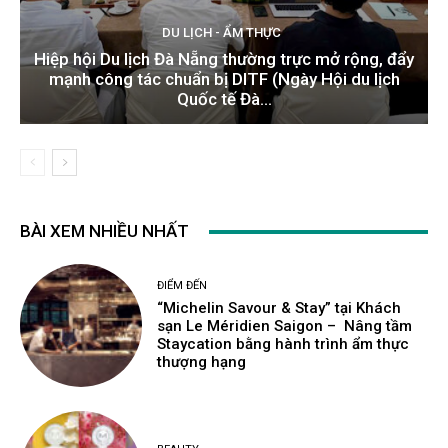
DU LỊCH - ẨM THỰC
Hiệp hội Du lịch Đà Nẵng thường trực mở rộng, đẩy
mạnh công tác chuẩn bị DITF (Ngày Hội du lịch
Quốc tế Đà...
BÀI XEM NHIỀU NHẤT
ĐIỂM ĐẾN
“Michelin Savour & Stay” tại Khách
sạn Le Méridien Saigon – Nâng tầm
Staycation bằng hành trình ẩm thực
thượng hạng