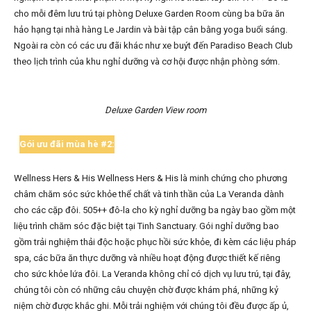
cho mỗi đêm lưu trú tại phòng Deluxe Garden Room cùng ba bữa ăn
hảo hạng tại nhà hàng Le Jardin và bài tập cân bằng yoga buổi sáng.
Ngoài ra còn có các ưu đãi khác như xe buýt đến Paradiso Beach Club
theo lịch trình của khu nghỉ dưỡng và cơ hội được nhận phòng sớm.
Deluxe Garden View room
Gói ưu đãi mùa hè #2:
Wellness Hers & His Wellness Hers & His là minh chứng cho phương
châm chăm sóc sức khỏe thể chất và tinh thần của La Veranda dành
cho các cặp đôi. 505++ đô-la cho kỳ nghỉ dưỡng ba ngày bao gồm một
liệu trình chăm sóc đặc biệt tại Tinh Sanctuary. Gói nghỉ dưỡng bao
gồm trải nghiệm thải độc hoặc phục hồi sức khỏe, đi kèm các liệu pháp
spa, các bữa ăn thực dưỡng và nhiều hoạt động được thiết kế riêng
cho sức khỏe lứa đôi. La Veranda không chỉ có dịch vụ lưu trú, tại đây,
chúng tôi còn có những câu chuyện chờ được khám phá, những kỷ
niệm chờ được khắc ghi. Mỗi trải nghiệm với chúng tôi đều được ấp ủ,