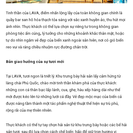
Tinh thần của LAVA, điểm nhấn lộng lẫy của toàn không gian chính là
quầy bar san hô hóa thạch tỏa sáng với sắc xanh huyền ảo, thu hút mọi
ánh nhìn. Thực khách có thể lựa chọn sự riêng tư trong
không gian
phòng tiệc ấm cúng
,
lý tưởng cho những khoảnh khắc thân mật, hoặc
tự do nhìn ngắm vẻ đẹp của biển xanh ngoài sân hiên, nơi có gió biển
reo vui và ráng chiều nhuộm rực đường chân trời.
Bản giao hưởng của sự tươi mới
Tại LAVA, tươi ngon là triết lý. Khu trưng bày hải sản lấy cảm hứng từ
làng chài Phú Quốc, chào mời tinh thần khám phá của thực khách:
những con cá thân bạc lấp lánh, cua, ghẹ, hàu xếp hàng dài như thể
mới được kéo lên từ những lưới cá đầy. Vẻ đẹp mộc mạc của biển cả
được nâng tầm thành một tác phẩm nghệ thuật thể hiện sự trù phú,
rộng rãi của mẹ thiên nhiên.
Thực khách có thể tự tay chọn hải sản từ khu trưng bày hoặc các bể hải
sản tươi, sau đó lựa chọn cách chế biến: hấp để giữ trọn hương vị