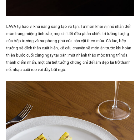
LAVA tự hào vì khả năng sáng tạo vô tận. Từ món khai vị nhỏ nhắn đến
món tráng miệng tinh xảo, mọi chi tiết đều phản chiếu trí tưởng tượng
của bếp trưởng và sự phong phú của sản vật theo mùa. Có lúc, bếp
trưởng sẽ đích thân xuất hiện, kể câu chuyện về món ăn trước khi hoàn
thiện bước cuối cùng ngay tại bàn: một nhành thảo mộc trang trí hóa
thành điểm nhấn, một chi tiết tưởng chừng chỉ để làm đẹp lại trở thành
nốt nhạc cuối reo vui đầy bất ngờ.