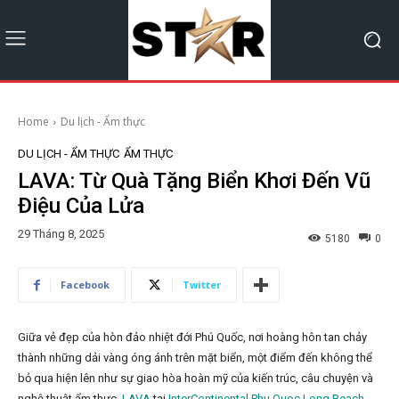
Home
Du lịch - Ẩm thực
DU LỊCH - ẨM THỰC
ẨM THỰC
LAVA: Từ Quà Tặng Biển Khơi Đến Vũ
Điệu Của Lửa
29 Tháng 8, 2025
5180
0
Facebook
Twitter
Giữa vẻ đẹp của hòn đảo nhiệt đới Phú Quốc, nơi hoàng hôn tan chảy
thành những dải vàng óng ánh trên mặt biển, một điểm đến không thể
bỏ qua hiện lên như sự giao hòa hoàn mỹ của kiến trúc, câu chuyện và
nghệ thuật ẩm thực.
LAVA
tại
InterContinental Phu Quoc Long Beach