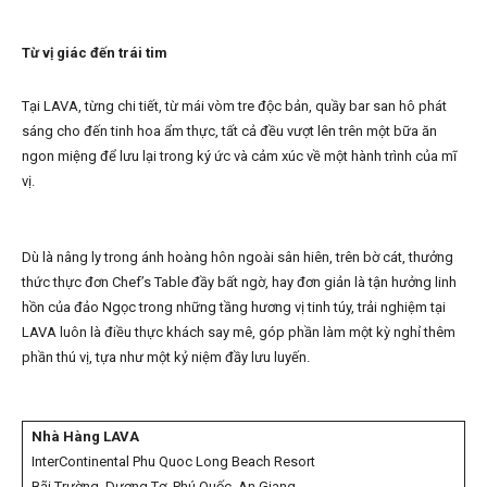
Từ vị giác đến trái tim
Tại LAVA, từng chi tiết, từ mái vòm tre độc bản, quầy bar san hô phát
sáng cho đến tinh hoa ẩm thực, tất cả đều vượt lên trên một bữa ăn
ngon miệng để lưu lại trong ký ức và cảm xúc về một hành trình của mĩ
vị.
Dù là nâng ly trong ánh hoàng hôn ngoài sân hiên, trên bờ cát, thưởng
thức thực đơn Chef’s Table đầy bất ngờ, hay đơn giản là tận hưởng linh
hồn của đảo Ngọc trong những tầng hương vị tinh túy, trải nghiệm tại
LAVA luôn là điều thực khách say mê, góp phần làm một kỳ nghỉ thêm
phần thú vị, tựa như một kỷ niệm đầy lưu luyến.
Nhà Hàng LAVA
InterContinental Phu Quoc Long Beach Resort
Bãi Trường, Dương Tơ, Phú Quốc, An Giang