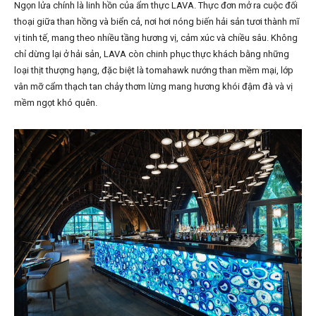
Ngọn lửa chính là linh hồn của ẩm thực LAVA. Thực đơn mở ra cuộc đối
thoại giữa than hồng và biển cả, nơi hơi nóng biến hải sản tươi thành mĩ
vị tinh tế, mang theo nhiều tầng hương vị, cảm xúc và chiều sâu. Không
chỉ dừng lại ở hải sản, LAVA còn chinh phục thực khách bằng những
loại thịt thượng hạng, đặc biệt là tomahawk nướng than mềm mại, lớp
vân mỡ cẩm thạch tan chảy thơm lừng mang hương khói đậm đà và vị
mềm ngọt khó quên.