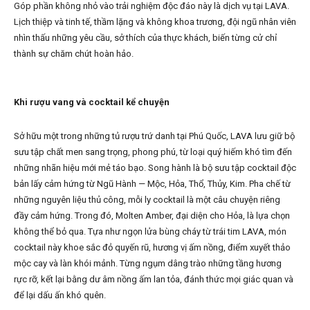
Góp phần không nhỏ vào trải nghiệm độc đáo này là dịch vụ tại LAVA.
Lịch thiệp và tinh tế, thầm lặng và không khoa trương, đội ngũ nhân viên
nhìn thấu những yêu cầu, sở thích của thực khách, biến từng cử chỉ
thành sự chăm chút hoàn hảo.
Khi rượu vang và cocktail kể chuyện
Sở hữu một trong những tủ rượu trứ danh tại Phú Quốc, LAVA lưu giữ bộ
sưu tập chất men sang trọng, phong phú, từ loại quý hiếm khó tìm đến
những nhãn hiệu mới mẻ táo bạo. Song hành là bộ sưu tập cocktail độc
bản lấy cảm hứng từ Ngũ Hành — Mộc, Hỏa, Thổ, Thủy, Kim. Pha chế từ
những nguyên liệu thủ công, mỗi ly cocktail là một câu chuyện riêng
đầy cảm hứng. Trong đó, Molten Amber, đại diện cho Hỏa, là lựa chọn
không thể bỏ qua. Tựa như ngọn lửa bùng cháy từ trái tim LAVA, món
cocktail này khoe sắc đỏ quyến rũ, hương vị ấm nồng, điểm xuyết thảo
mộc cay và làn khói mảnh. Từng ngụm dâng trào những tầng hương
rực rỡ, kết lại bằng dư âm nồng ấm lan tỏa, đánh thức mọi giác quan và
để lại dấu ấn khó quên.