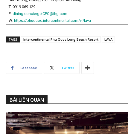
T: 0919 069 129
E:
dining.conciergeICPQ@ihg.com
W:
https://phuquoc.intercontinental.com/vi/lava
TAGS
Intercontinental Phu Quoc Long Beach Resort
LAVA
Facebook
Twitter
BÀI LIÊN QUAN