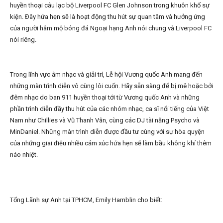
huyền thoại câu lạc bộ Liverpool FC Glen Johnson trong khuôn khổ sự
kiện. Đây hứa hẹn sẽ là hoạt động thu hút sự quan tâm và hưởng ứng
của người hâm mộ bóng đá Ngoại hạng Anh nói chung và Liverpool FC
nói riêng.
Trong lĩnh vực âm nhạc và giải trí, Lễ hội Vương quốc Anh mang đến
những màn trình diễn vô cùng lôi cuốn. Hãy sẵn sàng để bị mê hoặc bởi
đêm nhạc do ban 911 huyền thoại tới từ Vương quốc Anh và những
phần trình diễn đầy thu hút của các nhóm nhạc, ca sĩ nổi tiếng của Việt
Nam như Chillies và Vũ Thanh Vân, cùng các DJ tài năng Psycho và
MinDaniel. Những màn trình diễn được đầu tư cùng với sự hòa quyện
của những giai điệu nhiều cảm xúc hứa hẹn sẽ làm bầu không khí thêm
náo nhiệt.
Tổng Lãnh sự Anh tại TPHCM, Emily Hamblin cho biết: