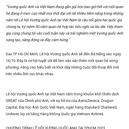
“Vương quốc Anh và Việt Nam đang gần gũi hơn bao giờ hết với mối quan
hệ đang ở mức cao nhất mọi thời đại với rất nhiều tiềm năng trong những
năm tới Lễ hội Vương quốc Anh tại Việt Nam là cầu nối giữa hai quốc gia
chúng ta, kỷ niệm 50 năm quan hệ hợp tác hữu nghị và lâu dài. Hãy tham
gia cùng chúng tôi vào cuối tuần này và trải nghiệm một Vương quốc Anh
sáng tạo, năng động và đầy cảm hứng.”
Sau TP. Hồ Chí Minh, Lễ hội Vương quốc Anh sẽ đến Đà Nẵng vào ngày
16/10. Đây là cơ hội tuyệt vời để làm sâu sắc thêm mối quan hệ song
phương, nâng cao hiểu biết và khơi dậy những cuộc đối thoại đổi mới
trên nhiều lĩnh vực khác nhau.
Lễ hội Vương quốc Anh tại Việt Nam nằm trong khuôn khổ Chiến dịch
GREAT của Chính phủ Anh, với sự hỗ trợ của AstraZeneca, Dragon
Capital, Đại học Anh Quốc Việt Nam, ngân hàng Standard Chartered,
Unilever, bp và hãng Hàng không Quốc gia Vietnam Airlines.
CHƯƠNG TRÌNH LỄ HỘI VƯƠNG QUỐC ANH TẠI TPHCM 2023