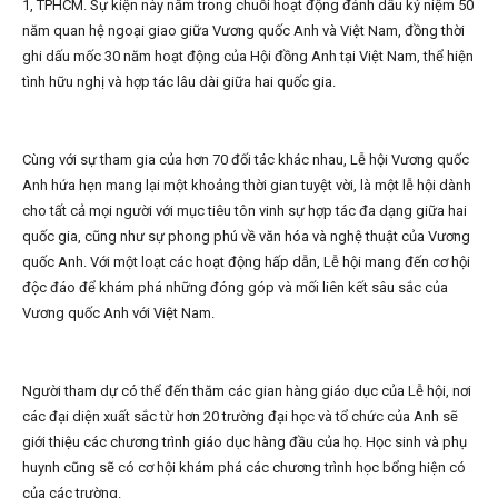
1, TPHCM. Sự kiện này nằm trong chuỗi hoạt động đánh dấu kỷ niệm 50
năm quan hệ ngoại giao giữa Vương quốc Anh và Việt Nam, đồng thời
ghi dấu mốc 30 năm hoạt động của Hội đồng Anh tại Việt Nam, thể hiện
tình hữu nghị và hợp tác lâu dài giữa hai quốc gia.
Cùng với sự tham gia của hơn 70 đối tác khác nhau, Lễ hội Vương quốc
Anh hứa hẹn mang lại một khoảng thời gian tuyệt vời, là một lễ hội dành
cho tất cả mọi người với mục tiêu tôn vinh sự hợp tác đa dạng giữa hai
quốc gia, cũng như sự phong phú về văn hóa và nghệ thuật của Vương
quốc Anh. Với một loạt các hoạt động hấp dẫn, Lễ hội mang đến cơ hội
độc đáo để khám phá những đóng góp và mối liên kết sâu sắc của
Vương quốc Anh với Việt Nam.
Người tham dự có thể đến thăm các gian hàng giáo dục của Lễ hội, nơi
các đại diện xuất sắc từ hơn 20 trường đại học và tổ chức của Anh sẽ
giới thiệu các chương trình giáo dục hàng đầu của họ. Học sinh và phụ
huynh cũng sẽ có cơ hội khám phá các chương trình học bổng hiện có
của các trường.