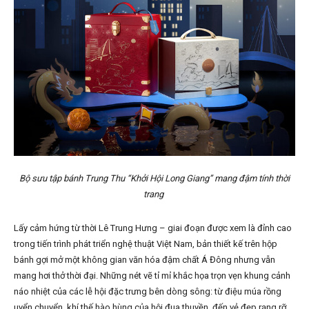
Bộ sưu tập bánh Trung Thu “Khởi Hội Long Giang” mang đậm tính thời
trang
Lấy cảm hứng từ thời Lê Trung Hưng – giai đoạn được xem là đỉnh cao
trong tiến trình phát triển nghệ thuật Việt Nam, bản thiết kế trên hộp
bánh gợi mở một không gian văn hóa đậm chất Á Đông nhưng vẫn
mang hơi thở thời đại. Những nét vẽ tỉ mỉ khắc họa trọn vẹn khung cảnh
náo nhiệt của các lễ hội đặc trưng bên dòng sông: từ điệu múa rồng
uyển chuyển, khí thế hào hùng của hội đua thuyền, đến vẻ đẹp rạng rỡ