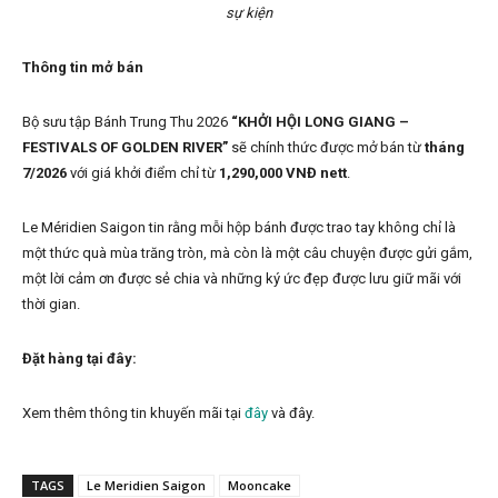
sự kiện
Thông tin mở bán
Bộ sưu tập Bánh Trung Thu 2026
“KHỞI HỘI LONG GIANG –
FESTIVALS OF GOLDEN RIVER”
sẽ chính thức được mở bán từ
tháng
7/2026
với giá khởi điểm chỉ từ
1,290,000 VNĐ nett
.
Le Méridien Saigon tin rằng mỗi hộp bánh được trao tay không chỉ là
một thức quà mùa trăng tròn, mà còn là một câu chuyện được gửi gắm,
một lời cảm ơn được sẻ chia và những ký ức đẹp được lưu giữ mãi với
thời gian.
Đặt hàng tại đây:
Xem thêm thông tin khuyến mãi tại
đây
và đây.
TAGS
Le Meridien Saigon
Mooncake