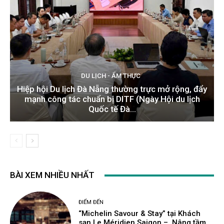
DU LỊCH - ẨM THỰC
Hiệp hội Du lịch Đà Nẵng thường trực mở rộng, đẩy
mạnh công tác chuẩn bị DITF (Ngày Hội du lịch
Quốc tế Đà...
BÀI XEM NHIỀU NHẤT
ĐIỂM ĐẾN
“Michelin Savour & Stay” tại Khách
sạn Le Méridien Saigon – Nâng tầm