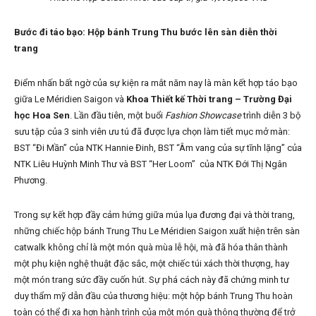
Bước đi táo bạo: Hộp bánh Trung Thu bước lên sàn diễn thời
trang
Điểm nhấn bất ngờ của sự kiện ra mắt năm nay là màn kết hợp táo bạo
giữa Le Méridien Saigon và
Khoa Thiết kế Thời trang – Trường Đại
học Hoa Sen
. Lần đầu tiên, một buổi
Fashion Showcase
trình diễn 3 bộ
sưu tập của 3 sinh viên ưu tú đã được lựa chọn làm tiết mục mở màn:
BST “Đi Mần” của NTK Hannie Đinh, BST “Âm vang của sự tĩnh lặng” của
NTK Liêu Huỳnh Minh Thư và BST “Her Loom” của NTK Đới Thị Ngân
Phương.
Trong sự kết hợp đầy cảm hứng giữa múa lụa đương đại và thời trang,
những chiếc hộp bánh Trung Thu Le Méridien Saigon xuất hiện trên sàn
catwalk không chỉ là một món quà mùa lễ hội, mà đã hóa thân thành
một phụ kiện nghệ thuật đặc sắc, một chiếc túi xách thời thượng, hay
một món trang sức đầy cuốn hút. Sự phá cách này đã chứng minh tư
duy thẩm mỹ dẫn đầu của thương hiệu: một hộp bánh Trung Thu hoàn
toàn có thể đi xa hơn hành trình của một món quà thông thường để trở