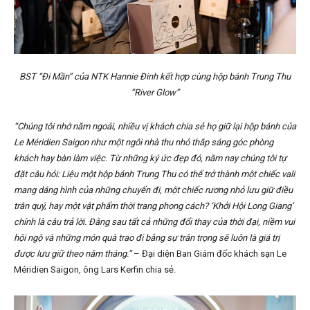
BST “Đi Mần” của NTK Hannie Đinh kết hợp cùng hộp bánh Trung Thu
“River Glow”
“Chúng tôi nhớ năm ngoái, nhiều vị khách chia sẻ họ giữ lại hộp bánh của
Le Méridien Saigon như một ngôi nhà thu nhỏ thắp sáng góc phòng
khách hay bàn làm việc. Từ những ký ức đẹp đó, năm nay chúng tôi tự
đặt câu hỏi: Liệu một hộp bánh Trung Thu có thể trở thành một chiếc vali
mang dáng hình của những chuyến đi, một chiếc rương nhỏ lưu giữ điều
trân quý, hay một vật phẩm thời trang phong cách? ‘Khởi Hội Long Giang’
chính là câu trả lời. Đằng sau tất cả những đổi thay của thời đại, niềm vui
hội ngộ và những món quà trao đi bằng sự trân trọng sẽ luôn là giá trị
được lưu giữ theo năm tháng.”
– Đại diện Ban Giám đốc khách sạn Le
Méridien Saigon, ông Lars Kerfin chia sẻ.