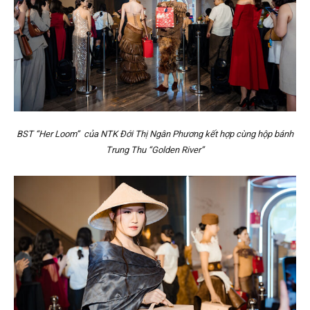
BST “Her Loom” của NTK Đới Thị Ngân Phương kết hợp cùng hộp bánh
Trung Thu “Golden River”