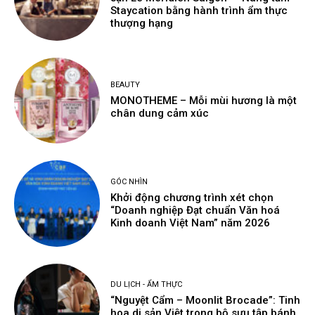
Staycation bằng hành trình ẩm thực
thượng hạng
BEAUTY
MONOTHEME – Mỗi mùi hương là một
chân dung cảm xúc
GÓC NHÌN
Khởi động chương trình xét chọn
“Doanh nghiệp Đạt chuẩn Văn hoá
Kinh doanh Việt Nam” năm 2026
DU LỊCH - ẨM THỰC
“Nguyệt Cẩm – Moonlit Brocade”: Tinh
hoa di sản Việt trong bộ sưu tập bánh