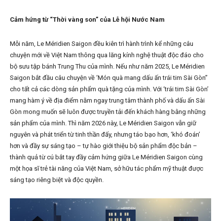
Cảm hứng từ “Thời vàng son” của Lễ hội Nước Nam
Mỗi năm, Le Méridien Saigon đều kiên trì hành trình kể những câu
chuyện mới về Việt Nam thông qua lăng kính nghệ thuật độc đáo cho
bộ sưu tập bánh Trung Thu của mình. Nếu như năm 2025, Le Méridien
Saigon bắt đầu câu chuyện về ‘Món quà mang dấu ấn trái tim Sài Gòn”
cho tất cả các dòng sản phẩm quà tặng của mình. Với ‘trái tim Sài Gòn’
mang hàm ý về địa điểm nằm ngay trung tâm thành phố và dấu ấn Sài
Gòn mong muốn sẽ luôn được truyền tải đến khách hàng bằng những
sản phẩm của mình. Thì năm 2026 này, Le Méridien Saigon vẫn giữ
nguyên và phát triển từ tinh thần đấy, nhưng táo bạo hơn, ‘khó đoán’
hơn và đầy sự sáng tạo – tự hào giới thiệu bộ sản phẩm độc bản –
thành quả từ cú bắt tay đầy cảm hứng giữa Le Méridien Saigon cùng
một họa sĩ trẻ tài năng của Việt Nam, sở hữu tác phẩm mỹ thuật được
sáng tạo riêng biệt và độc quyền.