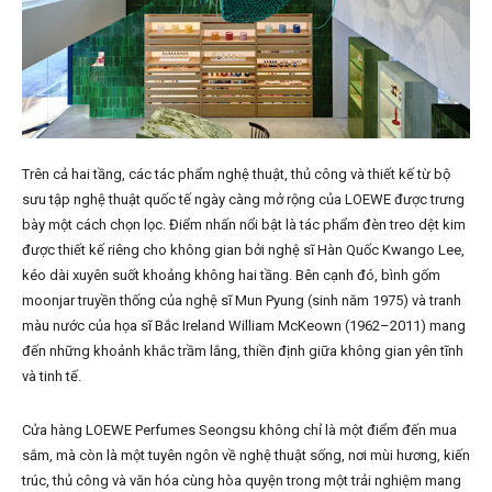
Trên cả hai tầng, các tác phẩm nghệ thuật, thủ công và thiết kế từ bộ
sưu tập nghệ thuật quốc tế ngày càng mở rộng của LOEWE được trưng
bày một cách chọn lọc. Điểm nhấn nổi bật là tác phẩm đèn treo dệt kim
được thiết kế riêng cho không gian bởi nghệ sĩ Hàn Quốc Kwango Lee,
kéo dài xuyên suốt khoảng không hai tầng. Bên cạnh đó, bình gốm
moonjar truyền thống của nghệ sĩ Mun Pyung (sinh năm 1975) và tranh
màu nước của họa sĩ Bắc Ireland William McKeown (1962–2011) mang
đến những khoảnh khắc trầm lắng, thiền định giữa không gian yên tĩnh
và tinh tế.
Cửa hàng LOEWE Perfumes Seongsu không chỉ là một điểm đến mua
sắm, mà còn là một tuyên ngôn về nghệ thuật sống, nơi mùi hương, kiến
trúc, thủ công và văn hóa cùng hòa quyện trong một trải nghiệm mang