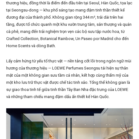
thương hiệu, đồng thời là điểm đến đầu tiên tại Seoul, Hàn Quốc, tọa lạc
tại Seongsu-dong — khu phố sáng tạo mang đậm tinh thần thiết kế
đương đại của thành phố. Không gian rộng 344 m², trải dài trên hai
tầng, được tổ chức quanh một khu vườn trung tâm, sân thượng và quán
cà phê, mang đến trải nghiệm trọn vẹn các bộ sưu tập nước hoa, từ
Crafted Collection, Botanical Rainbow, Un Paseo por Madrid cho đến
Home Scents và dòng Bath.
Lấy cảm hứng từ yếu tố thực vật — nền tảng cốt lõi trong ngôn ngữ mùi
hương của thương hiệu — LOEWE Perfumes Seongsu tái hiện sự thân
mật của một không gian sưu tầm cá nhân, kết hợp cùng thẩm mỹ của
một kho lưu trữ thực vật được chế tác tinh xảo. Tổng thể không gian là
sự giao thoa tinh tế giữa tinh thần Tây Ban Nha đặc trưng của LOEWE
và những tham chiếu mang đậm dấu ấn thiết kế Hàn Quốc.