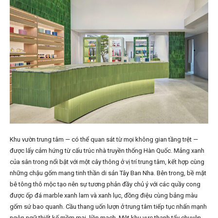
Khu vườn trung tâm — có thể quan sát từ mọi không gian tầng trệt —
được lấy cảm hứng từ cấu trúc nhà truyền thống Hàn Quốc. Mảng xanh
của sân trong nổi bật với một cây thông ở vị trí trung tâm, kết hợp cùng
những chậu gốm mang tinh thần di sản Tây Ban Nha. Bên trong, bề mặt
bê tông thô mộc tạo nên sự tương phản đầy chủ ý với các quầy cong
được ốp đá marble xanh lam và xanh lục, đồng điệu cùng bảng màu
gốm sứ bao quanh. Cầu thang uốn lượn ở trung tâm tiếp tục nhấn mạnh
ngôn ngữ thiết kế mềm mại, liền mạch. Một khu vực thanh tẩy chuyên