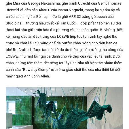
ghế Mira của George Nakashima, ghế bành Utrecht của Gerrit Thomas
Rietveld và đèn sàn Akari E của Isamu Noguchi, mang lại sự ấm áp và
chiều sâu thị giác. Bên cạnh đó là ghế ARE-02 bằng gỗ beech của
Studio ha — thương hiệu thiết kế Hàn Quốc — góp phần tạo nên sự đối
thoại hài hòa giữa văn hóa địa phương và tinh thần quốc tế. Những thiết
kế mang dấu ấn đặc trưng của LOEWE tiếp tục tôn vinh tay nghề thủ
công và chất liệu, từ băng ghế da puffer chần bông cho đến bàn cà
phê Re-Crafted, được tạo nên từ da dư thừa tại các xưởng thủ công của
LOEWE, như một lời ngợi ca dành cho vẻ đẹp của vật liệu tái sinh. Dưới
chân, những tấm thảm dệt riêng tại Tây Ban Nha tái hiện tác phẩm thảm
cảnh sắc “Rowsley Clump” rực rỡ và giàu chất thơ của nhà thiết kế dệt
may người Anh John Allen.