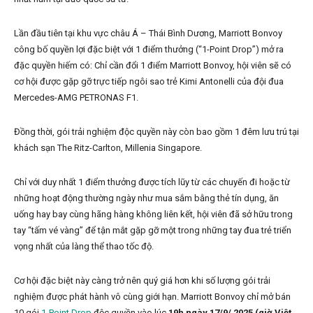
Lần đầu tiên tại khu vực châu Á – Thái Bình Dương, Marriott Bonvoy
công bố quyền lợi đặc biệt với 1 điểm thưởng (“1-Point Drop”) mở ra
đặc quyền hiếm có: Chỉ cần đổi 1 điểm Marriott Bonvoy, hội viên sẽ có
cơ hội được gặp gỡ trực tiếp ngôi sao trẻ Kimi Antonelli của đội đua
Mercedes-AMG PETRONAS F1.
Đồng thời, gói trải nghiệm độc quyền này còn bao gồm 1 đêm lưu trú tại
khách sạn The Ritz-Carlton, Millenia Singapore.
Chỉ với duy nhất 1 điểm thưởng được tích lũy từ các chuyến đi hoặc từ
những hoạt động thường ngày như mua sắm bằng thẻ tín dụng, ăn
uống hay bay cùng hãng hàng không liên kết, hội viên đã sở hữu trong
tay “tấm vé vàng” để tận mắt gặp gỡ một trong những tay đua trẻ triển
vọng nhất của làng thể thao tốc độ.
Cơ hội đặc biệt này càng trở nên quý giá hơn khi số lượng gói trải
nghiệm được phát hành vô cùng giới hạn. Marriott Bonvoy chỉ mở bán
10 gói
1-Point Drop
độc quyền vào lúc
19h ngày 17/9/ 2025 (giờ Việt