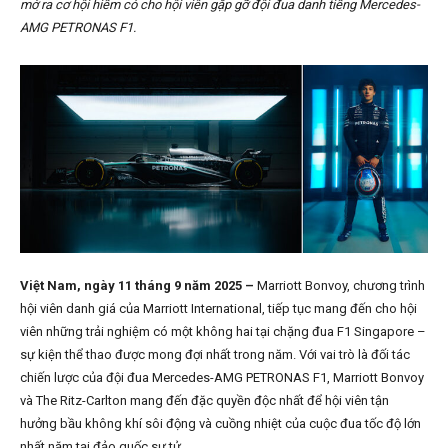
mở ra cơ hội hiếm có cho hội viên gặp gỡ đội đua danh tiếng Mercedes-
AMG PETRONAS F1.
Việt Nam, ngày 11 tháng 9 năm 2025 –
Marriott Bonvoy, chương trình
hội viên danh giá của Marriott International, tiếp tục mang đến cho hội
viên những trải nghiệm có một không hai tại chặng đua F1 Singapore –
sự kiện thể thao được mong đợi nhất trong năm. Với vai trò là đối tác
chiến lược của đội đua Mercedes-AMG PETRONAS F1, Marriott Bonvoy
và The Ritz-Carlton mang đến đặc quyền độc nhất để hội viên tận
hưởng bầu không khí sôi động và cuồng nhiệt của cuộc đua tốc độ lớn
nhất năm tại đảo quốc sư tử.