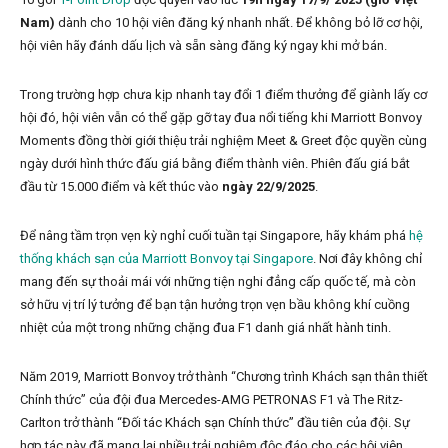
Nam)
dành cho 10 hội viên đăng ký nhanh nhất. Để không bỏ lỡ cơ hội,
hội viên hãy đánh dấu lịch và sẵn sàng đăng ký ngay khi mở bán.
Trong trường hợp chưa kịp nhanh tay đổi 1 điểm thưởng để giành lấy cơ
hội đó, hội viên vẫn có thể gặp gỡ tay đua nổi tiếng khi Marriott Bonvoy
Moments đồng thời giới thiệu trải nghiệm Meet & Greet độc quyền cùng
ngày dưới hình thức đấu giá bằng điểm thành viên. Phiên đấu giá bắt
đầu từ 15.000 điểm và kết thúc vào
ngày 22/9/2025
.
Để nâng tầm trọn vẹn kỳ nghỉ cuối tuần tại Singapore, hãy khám phá
hệ
thống khách sạn của Marriott Bonvoy tại Singapore
. Nơi đây không chỉ
mang đến sự thoải mái với những tiện nghi đẳng cấp quốc tế, mà còn
sở hữu vị trí lý tưởng để bạn tận hưởng trọn vẹn bầu không khí cuồng
nhiệt của một trong những chặng đua F1 danh giá nhất hành tinh.
Năm 2019, Marriott Bonvoy trở thành “Chương trình Khách sạn thân thiết
Chính thức” của đội đua Mercedes-AMG PETRONAS F1 và The Ritz-
Carlton trở thành “Đối tác Khách sạn Chính thức” đầu tiên của đội. Sự
hợp tác này đã mang lại nhiều trải nghiệm độc đáo cho các hội viên