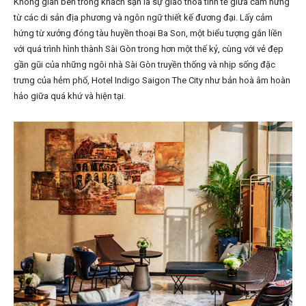
Không gian bên trong khách sạn là sự giao thoa tinh tế giữa cảm hứng
từ các di sản địa phương và ngôn ngữ thiết kế đương đại. Lấy cảm
hứng từ xưởng đóng tàu huyền thoại Ba Son, một biểu tượng gắn liền
với quá trình hình thành Sài Gòn trong hơn một thế kỷ, cùng với vẻ đẹp
gần gũi của những ngôi nhà Sài Gòn truyền thống và nhịp sống đặc
trưng của hẻm phố, Hotel Indigo Saigon The City như bản hoà âm hoàn
hảo giữa quá khứ và hiện tại.