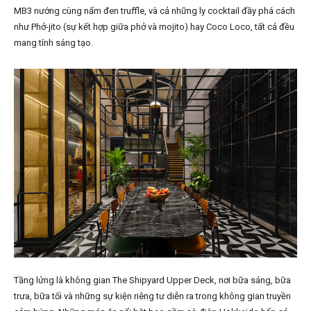
MB3 nướng cùng nấm đen truffle, và cả những ly cocktail đầy phá cách
như Phở-jito (sự kết hợp giữa phở và mojito) hay Coco Loco, tất cả đều
mang tính sáng tạo.
Tầng lửng là không gian The Shipyard Upper Deck, nơi bữa sáng, bữa
trưa, bữa tối và những sự kiện riêng tư diễn ra trong không gian truyền