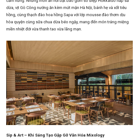
cảm hứng. Những món ăn nổi bật bao gồm sò điệp Hokkaido hấp sả
dừa, vịt Gò Công nướng ăn kèm mứt mận Hà Nội, bánh hẹ và xốt tiêu
hồng, cùng thạch đào hoa hồng Sapa với lớp mousse đào thơm dịu
hòa quyện cùng sữa chua dừa béo ngậy, mang đến món tráng miệng
miền nhiệt đới vừa thanh tao vừa lãng mạn.
Sip & Art – Khi Sáng Tạo Gặp Gỡ Văn Hóa Mixology