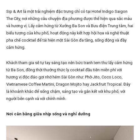
Sip & Art là một trải nghiệm đặc trưng chỉ có tại Hotel Indigo Saigon
The City, nơi những câu chuyện địa phương được thể hiện qua sắc màu
và hương vị. Lấy cảm hứng từ Xưởng Ba Son và Bưu điện Trung tâm, hai
biểu tượng của khu phố, hoạt động này kết hợp hội họa và nghệ thuật
pha chế cocktail để tái hiện một Sài Gòn đa tầng, sống động và đầy
cảm hứng.
Khách tham gia sẽ tự tay sáng tạo nên bức tranh tem thư lấy cảm hứng
từ Ba Son, đồng thời thưởng thức ly cocktail đầu tiên miễn phí với
hương vị độc đáo gợi nhớ hẻm Sài Gòn như: Phở-Jito, Coco Loco,
Vietnamese Coffee Martini, Dragon Mojito hay Jackfruit Tropical. Đây
là khoảnh khắc để sống chậm, sáng tạo và gắn kết với khu phố, với
người bên cạnh và với chính mình.
Nơi cân bằng giữa nhịp sống và nghỉ dưỡng