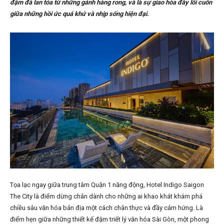
đậm đà lan tỏa từ những gánh hàng rong, và là sự giao hòa đầy lôi cuốn
giữa những hồi ức quá khứ và nhịp sống hiện đại.
Tọa lạc ngay giữa trung tâm Quận 1 năng động, Hotel Indigo Saigon
The City là điểm dừng chân dành cho những ai khao khát khám phá
chiều sâu văn hóa bản địa một cách chân thực và đầy cảm hứng. Là
điểm hẹn giữa những thiết kế đậm triết lý văn hóa Sài Gòn, một phong