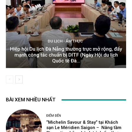
DU LỊCH - ẨM THỰC
Hiệp hội Du lịch Đà Nẵng thường trực mở rộng, đẩy
mạnh công tác chuẩn bị DITF (Ngày Hội du lịch
Quốc tế Đà...
BÀI XEM NHIỀU NHẤT
ĐIỂM ĐẾN
“Michelin Savour & Stay” tại Khách
sạn Le Méridien Saigon – Nâng tầm