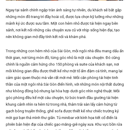
Ngay tại sảnh chính ngập tràn ánh sáng tự nhiên, du khách sẽ bắt gặp
những món đồ trang trí đầy hoài cổ, được lựa chọn kỹ lưỡng như những
mảnh ký ức được sưu tầm. Một con hẻm nhỏ được tái hiện ngay bên
sảnh, nơi kết nối những câu chuyện xưa cũ với nhịp sống hiện đại, tạo
nên không gian mở đầy tính kết nối và khám phá.
Trong những con hẻm nhỏ của Sài Gòn, mỗi ngôi nhà đều mang dấu ấn
thời gian, nơi từng món đồ, từng góc nhỏ là một câu chuyện. Đó cũng
chính là nguồn cảm hứng cho 150 phòng và suite của khách sạn, nơi
mỗi không gian đều được thiết kế như một tổ ấm đậm cá tính, mang lại
cảm giác quen thuộc mà vẫn rất mới mẻ. Mỗi căn phòng tái hiện tinh
thần của một ngôi nhà Sài Gòn điển hình, với những món nội thất dường
như không đồng bộ nhưng lại hòa hợp dưới góc nhìn nghệ thuật. Mỗi
góc phòng đều kể một câu chuyện, từ bức tranh đầu giường tái hiện
khung cảnh nhìn ra hẻm từ trong nhà, thảm trải sàn lấy cảm hứng từ
gạch bông truyền thống, ghế sofa được thiết kế như chiếc trường kỷ
mời gọi bạn thả mình thư giãn. Tủ minibar với kính họa tiết cổ điển là
phiên bản hiện đại của chiếc gạc-măng-giê ngày xưa. Khu vực bồn rửa