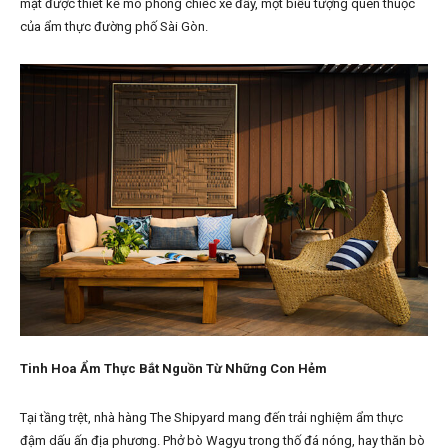
mặt được thiết kế mô phỏng chiếc xe đẩy, một biểu tượng quen thuộc
của ẩm thực đường phố Sài Gòn.
Tinh Hoa Ẩm Thực Bắt Nguồn Từ Những Con Hẻm
Tại tầng trệt, nhà hàng The Shipyard mang đến trải nghiệm ẩm thực
đậm dấu ấn địa phương. Phở bò Wagyu trong thố đá nóng, hay thăn bò